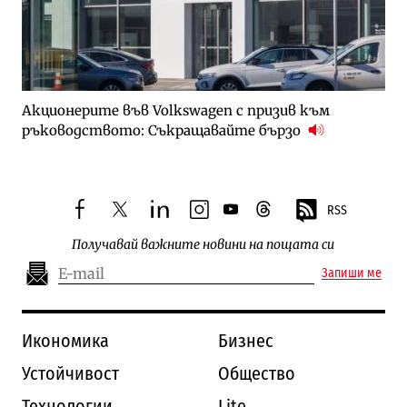
Акционерите във Volkswagen с призив към
ръководството: Съкращавайте бързо
RSS
facebook
twitter
linkedin
instagram
youtube
threads
Получавай важните новини на пощата си
Запиши ме
Икономика
Бизнес
Устойчивост
Общество
Технологии
Lite