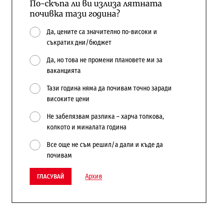
По-скъпа ли ви излиза лятната
почивка тази година?
Да, цените са значително по-високи и
съкратих дни/бюджет
Да, но това не промени плановете ми за
ваканцията
Тази година няма да почивам точно заради
високите цени
Не забелязвам разлика – харча толкова,
колкото и миналата година
Все още не съм решил/а дали и къде да
почивам
Архив
ГЛАСУВАЙ