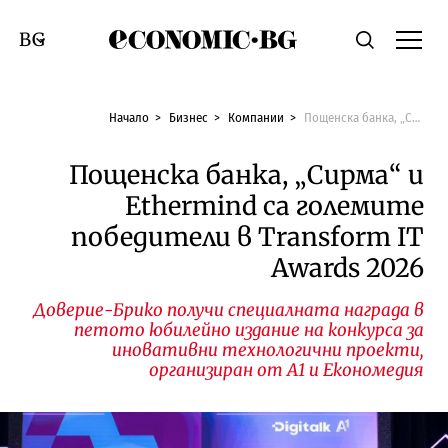
Economic.bg
Търсене
Смяна на език
Начало
Бизнес
Компании
Пощенска банка, „Сирма“ и Ethermind са големите победители в Transform IT Awards 2026
Пощенска банка, „Сирма“ и
Ethermind са големите
победители в Transform IT
Awards 2026
Доверие-Брико получи специалната награда в
петото юбилейно издание на конкурса за
иновативни технологични проекти,
организиран от А1 и Економедия