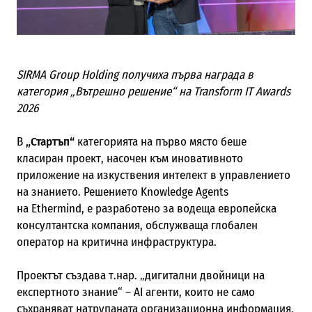
SIRMA Group Holding получиха първа награда в
категория „Вътрешно решение“ на Transform IT Awards
2026
В
„Стартъп“
категорията на първо място беше
класиран проект, насочен към иновативното
приложение на изкуствения интелект в управлението
на знанието. Решението Knowledge Agents
на Ethermind, е разработено за водеща европейска
консултантска компания, обслужваща глобален
оператор на критична инфраструктура.
Проектът създава т.нар. „дигитални двойници на
експертното знание“ – AI агенти, които не само
съхраняват натрупаната организационна информация,