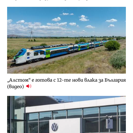
„Алстом“ е готова с 12-те нови влака за България
(видео)