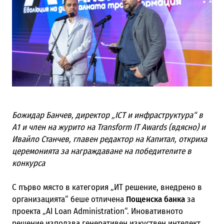
Божидар Банчев, директор „ICT и инфраструктура“ в
А1 и член на журито на Transform IT Awards (вдясно) и
Ивайло Станчев, главен редактор на Капитал, откриха
церемонията за награждаване на победителите в
конкурса
С първо място в категория „ИТ решение, внедрено в
организацията“ беше отличена
Пощенска банка
за
проекта „AI Loan Administration“. Иновативното
решение използва генеративен изкуствен интелект,