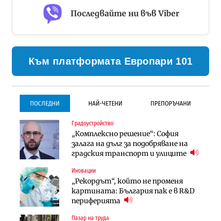
Последвайте ни във Viber
Към платформата Европари 101
ПОСЛЕДНИ
НАЙ-ЧЕТЕНИ
ПРЕПОРЪЧАНИ
Градоустройство
Градоустройство
Инфраструктура
„Комплексно решение“: София
Столична община избра
Проектирането на тунела под
залага на дълг за подобряване на
изпълнител за преместването на
Петрохан ще върви паралелно с
градския транспорт и улиците
трамвайното трасе по бул.
екологичните оценки
„Скобелев“
Иновации
Компании
Инфраструктура
„Рекордът“, който не променя
„Хювефарма“ подписа договор за
Проектирането на тунела под
картината: България пак е в R&D
придобиване на Euroapi Italy
Петрохан ще върви паралелно с
периферията
екологичните оценки
Пазар на труда
Финанси