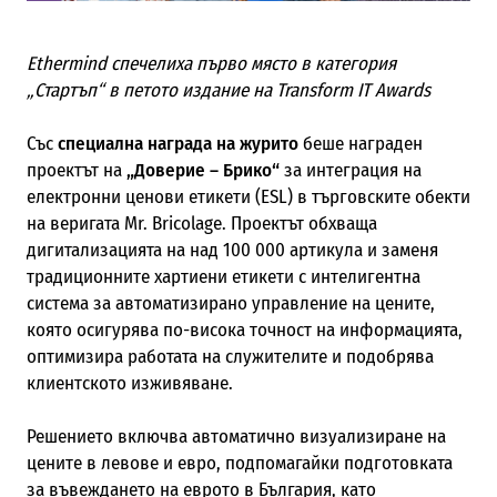
Ethermind спечелиха първо място в категория
„Стартъп“ в петото издание на Transform IT Awards
Със
специална награда на журито
беше награден
проектът на
„Доверие – Брико“
за интеграция на
електронни ценови етикети (ESL) в търговските обекти
на веригата Mr. Bricolage. Проектът обхваща
дигитализацията на над 100 000 артикула и заменя
традиционните хартиени етикети с интелигентна
система за автоматизирано управление на цените,
която осигурява по-висока точност на информацията,
оптимизира работата на служителите и подобрява
клиентското изживяване.
Решението включва автоматично визуализиране на
цените в левове и евро, подпомагайки подготовката
за въвеждането на еврото в България, като