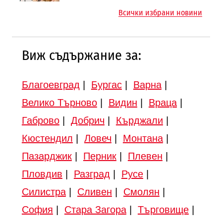
магистралата Русе – Велико
магистрала „Черно море“
Всички избрани новини
Търново
Виж съдържание за:
Благоевград
|
Бургас
|
Варна
|
Велико Търново
|
Видин
|
Враца
|
Габрово
|
Добрич
|
Кърджали
|
Кюстендил
|
Ловеч
|
Монтана
|
Пазарджик
|
Перник
|
Плевен
|
Пловдив
|
Разград
|
Русе
|
Силистра
|
Сливен
|
Смолян
|
София
|
Стара Загора
|
Търговище
|