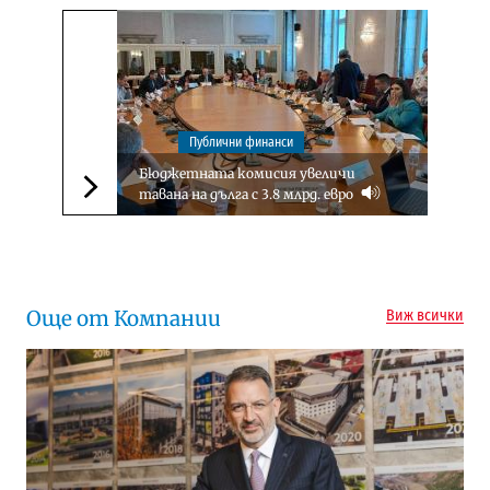
Публични финанси
Бюджетната комисия увеличи
тавана на дълга с 3.8 млрд. евро
Следваща новина
Още от Компании
Виж всички