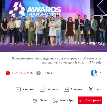
©
ECONOMIC.BG /
А1
Победителите в петото издание на организирания от А1 конкурс за
технологични иновации Transform IT Awards
13:23 09.06.2026
~ 3 мин.
*
Изпрати
Сподели
Сподели
Туит
Препоръчай
Viber
Whats App