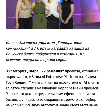
Илияна Захариева, директор „Корпоративни
комуникации“ в А1, връчи наградата на екипа на
Пощенска банка, победители в категория „ИТ
решение, внедрено в организацията“
В категория
„Вътрешни решения“
проектът, отличен с
първо място, е Sirma.AI Enterprise Platform на „
Сирма
Груп Холдинг“
– интелигентна екосистема от AI агенти
за автоматизация на ключови корпоративни процеси.
Решението демонстрира измерим ефект в различни
бизнес функции, като съкращава времето за подбор
на кадри с 65% чрез автоматизирано съответствие на