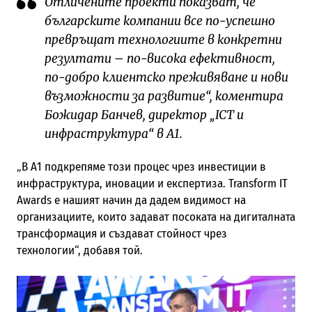
Отличените проекти показват, че
българските компании все по-успешно
превръщат технологиите в конкретни
резултати – по-висока ефективност,
по-добро клиентско преживяване и нови
възможности за развитие“, коментира
Божидар Банчев, директор „ICT и
инфраструктура“ в А1.
„В А1 подкрепяме този процес чрез инвестиции в
инфраструктура, иновации и експертиза. Transform IT
Awards е нашият начин да дадем видимост на
организациите, които задават посоката на дигиталната
трансформация и създават стойност чрез
технологии“, добавя той.