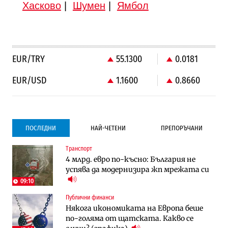
Хасково
|
Шумен
|
Ямбол
EUR/TRY
55.1300
0.0181
EUR/USD
1.1600
0.8660
ПОСЛЕДНИ
НАЙ-ЧЕТЕНИ
ПРЕПОРЪЧАНИ
Транспорт
Градоустройство
Компании
4 млрд. евро по-късно: България не
Столична община избра изпълнител за
Vivacom предлага над 150 устройства с
успява да модернизира жп мрежата си
преместването на трамвайното
90% отстъпка през август
трасе по бул. „Скобелев“
09:10
Публични финанси
Компании
Градоустройство
Някога икономиката на Европа беше
Vivacom предлага над 150 устройства с
Столична община избра изпълнител за
по-голяма от щатската. Какво се
90% отстъпка през август
преместването на трамвайното