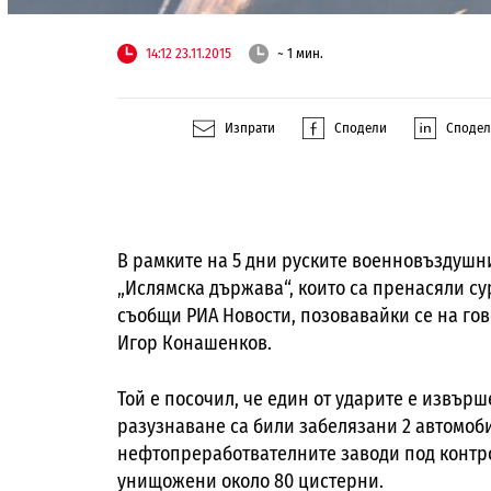
14:12 23.11.2015
~ 1 мин.
Изпрати
Сподели
Споде
В рамките на 5 дни руските военновъздушн
„Ислямска държава“, които са пренасяли су
съобщи РИА Новости, позовавайки се на гов
Игор Конашенков.
Той е посочил, че един от ударите е извърш
разузнаване са били забелязани 2 автомоб
нефтопреработвателните заводи под контро
унищожени около 80 цистерни.