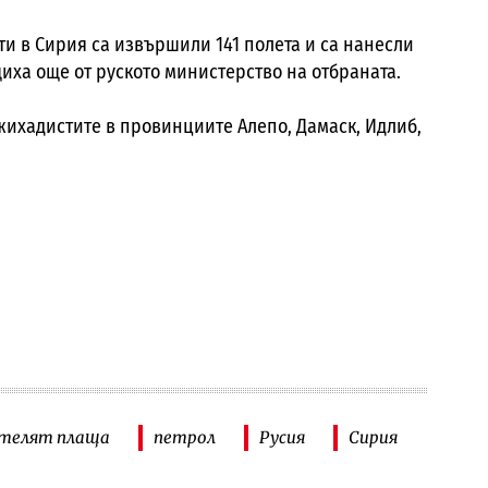
и в Сирия са извършили 141 полета и са нанесли
щиха още от руското министерство на отбраната.
ихадистите в провинциите Алепо, Дамаск, Идлиб,
телят плаща
петрол
Русия
Сирия