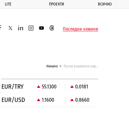
LITE
ПРОЕКТИ
ВСИЧКО
ик
Последни новини
acebook
twitter
linkedin
instagram
youtube
threads
Начало
Русия взривила над 1000 цистерни с петрол на ИДИЛ
EUR/TRY
55.1300
0.0181
EUR/USD
1.1600
0.8660