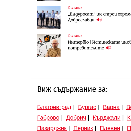
Компании
Компании
Публични финанси
„Ендуросат“ ще строи огром
„Хювефарма“ подписа договор 
След 20 години застой: Дан
Доброславци
вдигнати
Компании
Инфраструктура
Инфраструктура
Интервю | Истинската инова
АПИ възложи промяната на п
Вторият мост над Варненск
потребителите
Търново
„Черно море“
Виж съдържание за:
Благоевград
|
Бургас
|
Варна
|
В
Габрово
|
Добрич
|
Кърджали
|
К
Пазарджик
|
Перник
|
Плевен
|
П