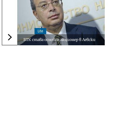
Lite
БТК става основен акционер в Левски
Следваща новина