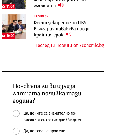
емоцията
сушата продължи
предстои?
11:00
Европари
Енергетика
Компании
Късно ускорение по ПВУ:
Държавният ТЕЦ „Марица
„Ендуросат“ ще строи огромен
България наваксва преди
изток 2“ работи с 5 блока
космически и отбранителен
крайния срок
център в Доброславци
10:00
Последни новини от Economic.bg
По-скъпа ли ви излиза
лятната почивка тази
година?
Да, цените са значително по-
високи и съкратих дни/бюджет
Да, но това не промени