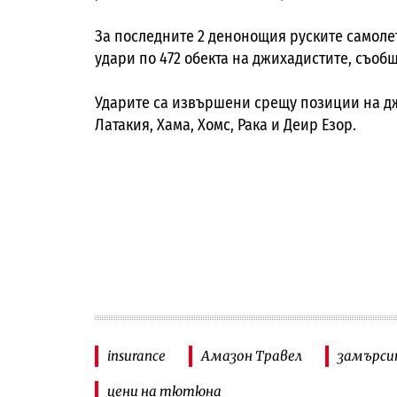
За последните 2 денонощия руските самолет
удари по 472 обекта на джихадистите, съоб
Ударите са извършени срещу позиции на дж
Латакия, Хама, Хомс, Рака и Деир Езор.
insurance
Амазон Травел
замърси
цени на тютюна