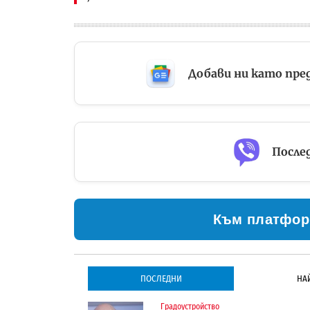
Добави ни като пре
Послед
Към платфор
ПОСЛЕДНИ
НА
Градоустройство
Градоустройство
Инфраструктура