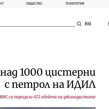
СТ
ОБЩЕСТВО
ТЕХНОЛОГИИ
nomic.bg
Търсене
Смяна на ез
f
Търси
 над 1000 цистерни
с петрол на ИДИЛ
 ВВС са поразили 472 обекта на джихадистите