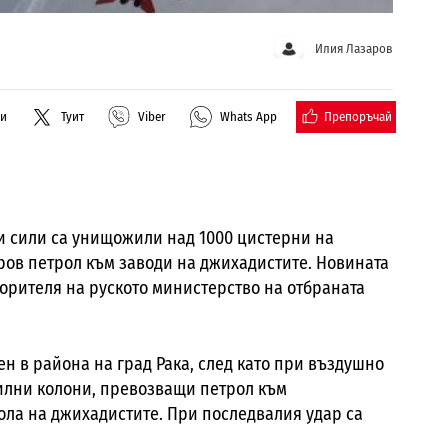
Илия Лазаров
Препоръчай
ли
Туит
Viber
Whats App
и сили са унищожили над 1000 цистерни на
ров петрол към заводи на джихадистите. Новината
орителя на руското министерство на отбраната
ен в района на град Рака, след като при въздушно
илни колони, превозващи петрол към
ла на джихадистите. При последвалия удар са