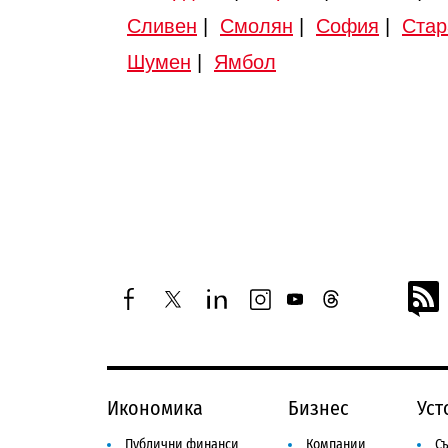
Сливен
|
Смолян
|
София
|
Стар
Шумен
|
Ямбол
facebook
twitter
linkedin
instagram
youtube
threads
Икономика
Бизнес
Уст
Публични финанси
Компании
Съ