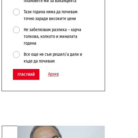
плановете ми за ваканцията
Тази година няма да почивам
точно заради високите цени
Не забелязвам разлика – харча
толкова, колкото и миналата
година
Все още не съм решил/а дали и
къде да почивам
Архив
ГЛАСУВАЙ