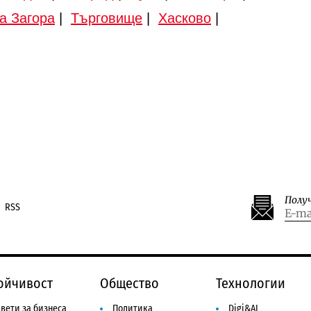
а Загора
|
Търговище
|
Хасково
|
Полу
RSS
ойчивост
Общество
Технологии
вети за бизнеса
Политика
Digi&AI