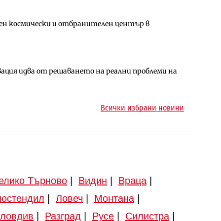
ен космически и отбранителен център в
за придобиване на Euroapi Italy
ъчните оценки на имотите може да бъдат
ция идва от решаването на реални проблеми на
арцеларния план за магистралата Русе – Велико
ото езеро става част от бъдещата магистрала
Всички избрани новини
елико Търново
|
Видин
|
Враца
|
юстендил
|
Ловеч
|
Монтана
|
ловдив
|
Разград
|
Русе
|
Силистра
|