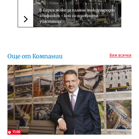
В Сирия може да пламне международен
конфликт - кои са основните
участници
Следваща новина
Още от Компании
Виж всички
11:00