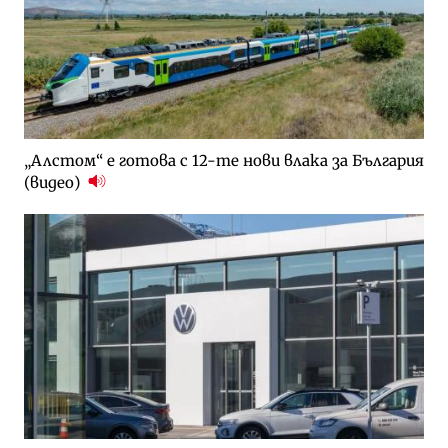
„Алстом“ е готова с 12-те нови влака за България
(видео)