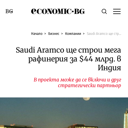
Economic.bg
Търсене
Смяна на език
Начало
Бизнес
Компании
Saudi Aramco ще строи мега рафинерия за $44 млрд. в Индия
Saudi Aramco ще строи мега
рафинерия за $44 млрд. в
Индия
В проекта може да се включи и друг
стратегически партньор