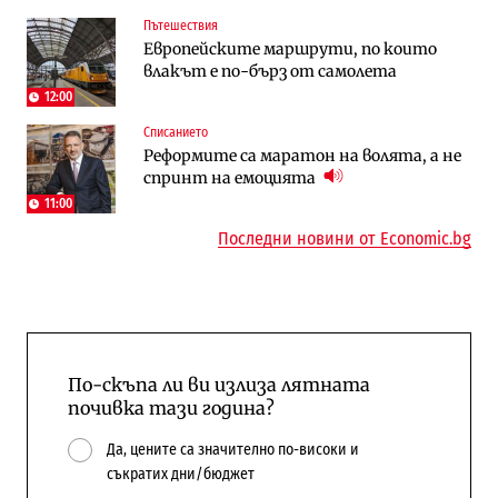
Пътешествия
Енергетика
To:know
Европейските маршрути, по които
АЕЦ „Козлодуй“ ще работи само още
Последни дни с обозначаване на цените
влакът е по-бърз от самолета
няколко седмици, ако сушата продължи
в лева: Какво предстои?
12:00
Списанието
Енергетика
Компании
Реформите са маратон на волята, а не
Държавният ТЕЦ „Марица изток 2“
„Ендуросат“ ще строи огромен
спринт на емоцията
работи с 5 блока
космически и отбранителен център в
Доброславци
11:00
Последни новини от Economic.bg
По-скъпа ли ви излиза лятната
почивка тази година?
Да, цените са значително по-високи и
съкратих дни/бюджет