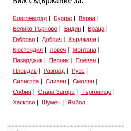
Виж съдържание за:
Благоевград
|
Бургас
|
Варна
|
Велико Търново
|
Видин
|
Враца
|
Габрово
|
Добрич
|
Кърджали
|
Кюстендил
|
Ловеч
|
Монтана
|
Пазарджик
|
Перник
|
Плевен
|
Пловдив
|
Разград
|
Русе
|
Силистра
|
Сливен
|
Смолян
|
София
|
Стара Загора
|
Търговище
|
Хасково
|
Шумен
|
Ямбол