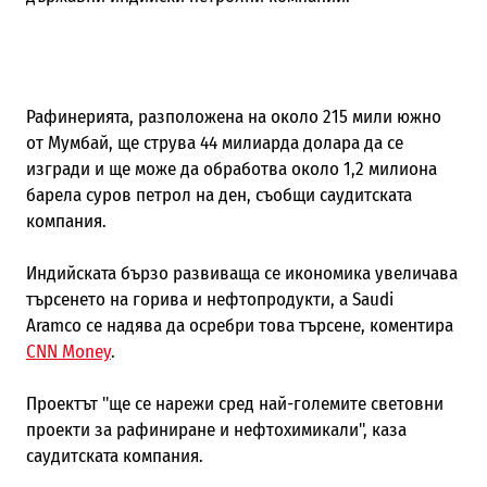
Рафинерията, разположена на около 215 мили южно
от Мумбай, ще струва 44 милиарда долара да се
изгради и ще може да обработва около 1,2 милиона
барела суров петрол на ден, съобщи саудитската
компания.
Индийската бързо развиваща се икономика увеличава
търсенето на горива и нефтопродукти, а
Saudi
Aramco
се надява да осребри това търсене, коментира
CNN Money
.
Проектът "ще се нарежи сред най-големите световни
проекти за рафиниране и нефтохимикали", каза
саудитската компания.