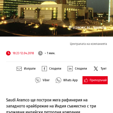
©
ECONOMIC.BG /
WIKIPEDIA
Централата на компанията
18:23 12.04.2018
~ 1 мин.
Изпрати
Сподели
Сподели
Туит
Препоръчай
Viber
Whats App
Saudi Aramco ще построи мега рафинерия на
западното крайбрежие на Индия съвместно с три
държавни индийски петролни компании.