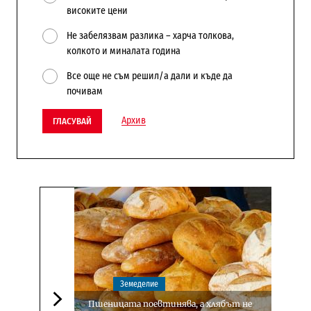
високите цени
Не забелязвам разлика – харча толкова,
колкото и миналата година
Все още не съм решил/а дали и къде да
почивам
Архив
ГЛАСУВАЙ
Земеделие
Пшеницата поевтинява, а хлябът не