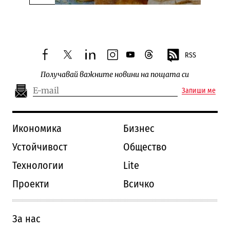
Следваща новина
RSS
facebook
twitter
linkedin
instagram
youtube
threads
Получавай важните новини на пощата си
Запиши ме
Икономика
Бизнес
Устойчивост
Общество
Технологии
Lite
Проекти
Всичко
За нас