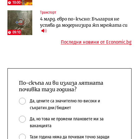
10:00
Енергетика
Регулации
Транспорт
АЕЦ „Козлодуй“ ще работи само още
Лекарствата за редки болести
4 млрд. евро по-късно: България не
няколко седмици, ако сушата продължи
попадат в капан на обществените
успява да модернизира жп мрежата си
поръчки?
09:10
Последни новини от Economic.bg
По-скъпа ли ви излиза лятната
почивка тази година?
Да, цените са значително по-високи и
съкратих дни/бюджет
Да, но това не промени плановете ми за
ваканцията
Тази година няма да почивам точно заради