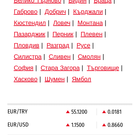
Велико Търново
|
Видин
|
Враца
|
Габрово
|
Добрич
|
Кърджали
|
Кюстендил
|
Ловеч
|
Монтана
|
Пазарджик
|
Перник
|
Плевен
|
Пловдив
|
Разград
|
Русе
|
Силистра
|
Сливен
|
Смолян
|
София
|
Стара Загора
|
Търговище
|
Хасково
|
Шумен
|
Ямбол
EUR/TRY
55.1200
0.0181
EUR/USD
1.1500
0.8660