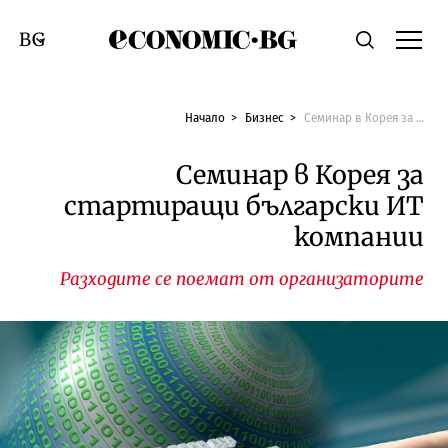
Economic.bg
Търсене
Смяна на език
Начало
Бизнес
Семинар в Корея за стартиращи български ИТ компании
Семинар в Корея за
стартиращи български ИТ
компании
Разходите се поемат от организаторите