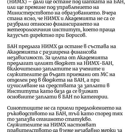
(НИМХ) – дали ще остане под шапката на БАН,
или ще премине под управлението на
Министерството на образованието. Вчера
стана ясно, че НИМХ и Академията не са се
разбрали относно финансирането на
метеорологичния институт, което праща
казусът директно при Борисов.
БАН предлага НИМХ да остане в състава на
Академията с разширена финансова
независимост. За целта от Академията
предлагат целият бюджет на НИМХ-БАН,
включително заплатите на учените и
служителите да бъдат приемани от МС на
отделен ред в бюджета на БАН, а при
изчисляване на средствата за заплати в
Института като база да се взимат
основните заплати в БАН по категории.
Синоптиците не са приели предложението на
ръководството на БАН, тъй като според тях
то запазва сегашното статукво.
Служителите на НИМХ настояват
правителството да вземе незабавно мерки за