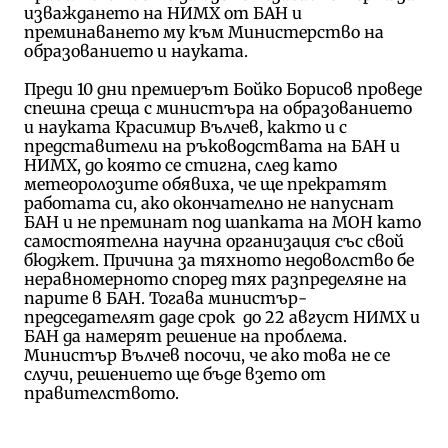
изваждането на НИМХ от БАН и
преминаването му към Министерство на
образованието и науката.
Преди 10 дни премиерът Бойко Борисов проведе
спешна среща с министъра на образованието
и науката Красимир Вълчев, както и с
представители на ръководствата на БАН и
НИМХ, до която се стигна, след като
метеоролозите обявиха, че ще прекратят
работата си, ако окончателно не напуснат
БАН и не преминат под шапката на МОН като
самостоятелна научна организация със свой
бюджет. Причина за тяхното недоволство бе
неравномерното според тях разпределяне на
парите в БАН. Тогава министър-
председателят даде срок до 22 август НИМХ и
БАН да намерят решение на проблема.
Министър Вълчев посочи, че ако това не се
случи, решението ще бъде взето от
правителството.