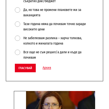
съкратих дни/бюджет
Да, но това не промени плановете ми за
ваканцията
Тази година няма да почивам точно заради
високите цени
Не забелязвам разлика – харча толкова,
колкото и миналата година
Все още не съм решил/а дали и къде да
почивам
Архив
ГЛАСУВАЙ