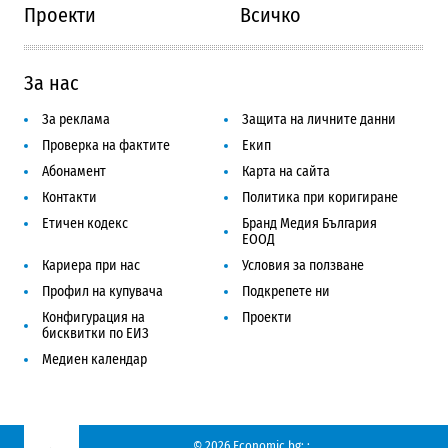
Проекти
Всичко
За нас
За реклама
Защита на личните данни
Проверка на фактите
Екип
Абонамент
Карта на сайта
Контакти
Политика при коригиране
Етичен кодекс
Бранд Медия България
ЕООД
Кариера при нас
Условия за ползване
Профил на купувача
Подкрепете ни
Конфигурация на
Проекти
бисквитки по ЕИЗ
Медиен календар
© 2026 Economic.bg;
;