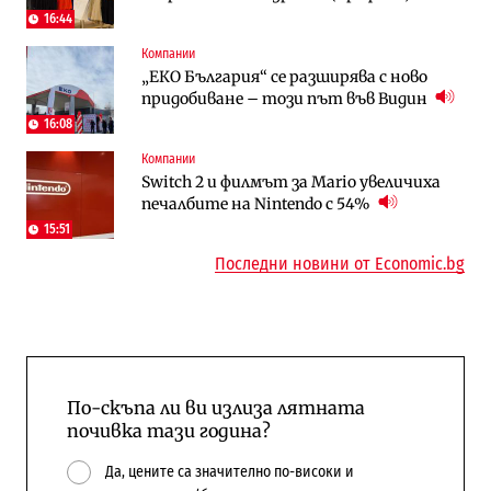
трасе по бул. „Скобелев“
16:44
Компании
Digi&AI
To:know
„ЕКО България“ се разширява с ново
Трафикът толкова е намалял, че големи
Какво се променя в България от 1
придобиване – този път във Видин
медии обмислят да се откажат
август?
напълно от Google
16:08
Компании
Публични финанси
Отрасли
Switch 2 и филмът за Mario увеличиха
Общините вече зависят от
Жилищата в България поскъпват при
печалбите на Nintendo с 54%
централната власт за 75% от
намаляващо население и все повече
бюджетите си
сгради
15:51
Последни новини от Economic.bg
По-скъпа ли ви излиза лятната
почивка тази година?
Да, цените са значително по-високи и