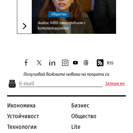
Общество
Агайн: КФН има проблем с
комуникацията
Следваща новина
RSS
facebook
twitter
linkedin
instagram
youtube
threads
Получавай важните новини на пощата си
Запиши ме
Икономика
Бизнес
Устойчивост
Общество
Технологии
Lite