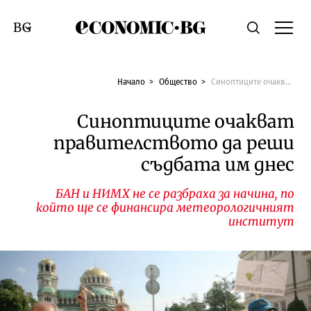
Economic.bg
Търсене
Смяна на език
Начало
Общество
Синоптиците очакват правителството да реши съдбата им днес
Синоптиците очакват
правителството да реши
съдбата им днес
БАН и НИМХ не се разбраха за начина, по
който ще се финансира метеорологичният
институт