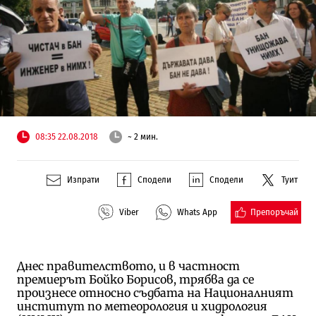
08:35 22.08.2018
~ 2 мин.
Изпрати
Сподели
Сподели
Туит
Препоръчай
Viber
Whats App
Днес правителството, и в частност
премиерът Бойко Борисов, трябва да се
произнесе относно съдбата на Националният
институт по метеорология и хидрология