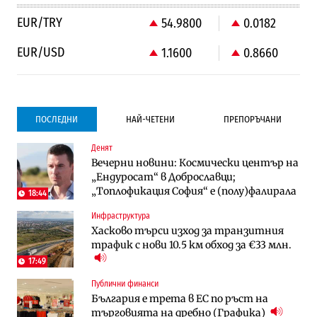
EUR/TRY
54.9800
0.0182
EUR/USD
1.1600
0.8660
ПОСЛЕДНИ
НАЙ-ЧЕТЕНИ
ПРЕПОРЪЧАНИ
Денят
Градоустройство
Компании
Вечерни новини: Космически център на
Столична община избра изпълнител за
Vivacom предлага над 150 устройства с
„Ендуросат“ в Доброславци;
преместването на трамвайното
90% отстъпка през август
„Топлофикация София“ e (полу)фалирала
трасе по бул. „Скобелев“
18:44
Инфраструктура
Компании
To:know
Хасково търси изход за транзитния
Vivacom предлага над 150 устройства с
Последни дни с обозначаване на цените
трафик с нови 10.5 км обход за €33 млн.
90% отстъпка през август
в лева: Какво предстои?
17:49
Публични финанси
Енергетика
Градоустройство
България е трета в ЕС по ръст на
АЕЦ „Козлодуй“ ще работи само още
Столична община избра изпълнител за
търговията на дребно (Графика)
няколко седмици, ако сушата продължи
преместването на трамвайното