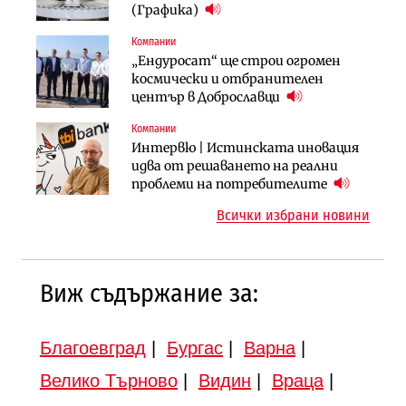
космически и отбранителен
(Графика)
вдигнати
център в Доброславци
Компании
Градоустройство
Компании
„Ендуросат“ ще строи огромен
Столична община избра
„Хювефарма“ подписа договор за
космически и отбранителен
изпълнител за преместването на
придобиване на Euroapi Italy
център в Доброславци
трамвайното трасе по бул.
„Скобелев“
Компании
Инфраструктура
Инфраструктура
Интервю | Истинската иновация
АПИ възложи промяната на
Вторият мост над Варненското
идва от решаването на реални
парцеларния план за
езеро става част от бъдещата
проблеми на потребителите
магистралата Русе – Велико
магистрала „Черно море“
Всички избрани новини
Търново
Виж съдържание за:
Благоевград
|
Бургас
|
Варна
|
Велико Търново
|
Видин
|
Враца
|