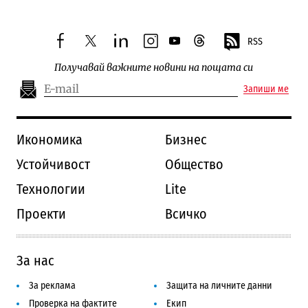
RSS
facebook
twitter
linkedin
instagram
youtube
threads
Получавай важните новини на пощата си
Запиши ме
Икономика
Бизнес
Устойчивост
Общество
Технологии
Lite
Проекти
Всичко
За нас
За реклама
Защита на личните данни
Проверка на фактите
Екип