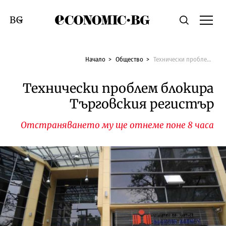
Economic.bg
Търсене
Смяна на език
Начало
Общество
Технически проблем блокира Търговския регистър
Технически проблем блокира
Търговския регистър
Отстраняването му ще отнеме поне 8 часа