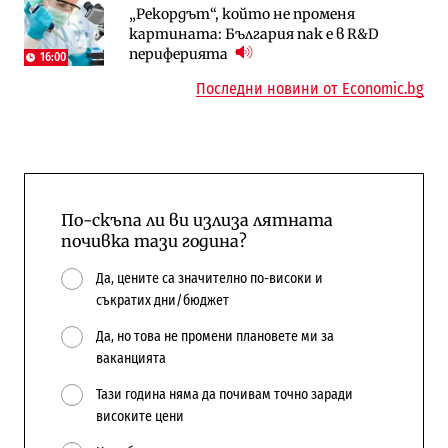
„Рекордът“, който не променя
Трафикът толкова е намалял, че големи
„Ендуросат“ ще строи огромен
картината: България пак е в R&D
медии обмислят да се откажат
космически и отбранителен център в
периферията
напълно от Google
Доброславци
16:00
Последни новини от Economic.bg
По-скъпа ли ви излиза лятната
почивка тази година?
Да, цените са значително по-високи и
съкратих дни/бюджет
Да, но това не промени плановете ми за
ваканцията
Тази година няма да почивам точно заради
високите цени