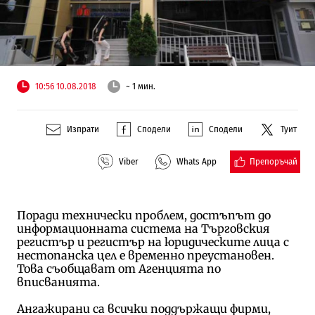
10:56 10.08.2018
~ 1 мин.
Изпрати
Сподели
Сподели
Туит
Препоръчай
Viber
Whats App
Поради технически проблем, достъпът до
информационната система на Търговския
регистър и регистър на юридическите лица с
нестопанска цел е временно преустановен.
Това съобщават от Агенцията по
вписванията.
Ангажирани са всички поддържащи фирми,