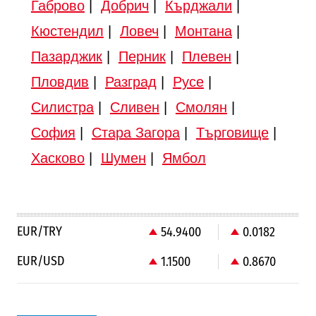
Габрово
|
Добрич
|
Кърджали
|
Кюстендил
|
Ловеч
|
Монтана
|
Пазарджик
|
Перник
|
Плевен
|
Пловдив
|
Разград
|
Русе
|
Силистра
|
Сливен
|
Смолян
|
София
|
Стара Загора
|
Търговище
|
Хасково
|
Шумен
|
Ямбол
EUR/TRY
54.9400
0.0182
EUR/USD
1.1500
0.8670