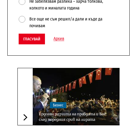
Не забелязвам разлика – харча толкова,
колкото и миналата година
Все още не съм решил/а дали и къде да
почивам
Архив
ГЛАСУВАЙ
Бизнес
Ердоган разчита на правдата и Бог
след поредния срив на лирата
Следваща новина