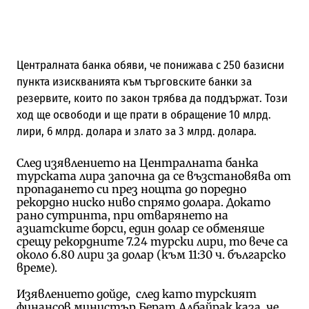
Централната банка обяви, че понижава с 250 базисни
пункта изискванията към търговските банки за
резервите, които по закон трябва да поддържат. Този
ход ще освободи и ще прати в обращение 10 млрд.
лири, 6 млрд. долара и злато за 3 млрд. долара.
След изявлението на Централната банка
турската лира започна да се възстановява от
пропадането си през нощта до поредно
рекордно ниско ниво спрямо долара. Докато
рано сутринта, при отварянето на
азиатските борси, един долар се обменяше
срещу рекордните 7.24 турски лири, то вече са
около 6.80 лири за долар (към 11:30 ч. българско
време).
Изявлението дойде, след като турският
финансов министър Берат Албайрак каза, че