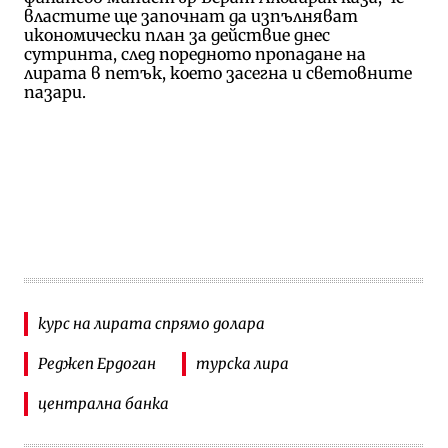
властите ще започнат да изпълняват
икономически план за действие днес
сутринта, след поредното пропадане на
лирата в петък, което засегна и световните
пазари.
курс на лирата спрямо долара
Реджеп Ердоган
турска лира
централна банка