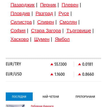
Пазарджик
|
Перник
|
Плевен
|
Пловдив
|
Разград
|
Русе
|
Силистра
|
Сливен
|
Смолян
|
София
|
Стара Загора
|
Търговище
|
Хасково
|
Шумен
|
Ямбол
EUR/TRY
55.1300
0.0181
EUR/USD
1.1600
0.8660
ПОСЛЕДНИ
НАЙ-ЧЕТЕНИ
ПРЕПОРЪЧАНИ
Публични финанси
Градоустройство
Компании