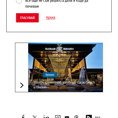
Все още не съм решил/а дали и къде да
почивам
Архив
ГЛАСУВАЙ
Бизнес
Валери Симеонов затвори Cacao beach
и Hedon
Следваща новина