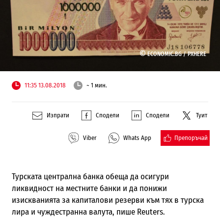
©
ECONOMIC.BG /
PXHERE
11:35 13.08.2018
~ 1 мин.
Изпрати
Сподели
Сподели
Туит
Препоръчай
Viber
Whats App
Турската централна банка обеща да осигури
ликвидност на местните банки и да понижи
изискванията за капиталови резерви към тях в турска
лира и чуждестранна валута, пише Reuters.