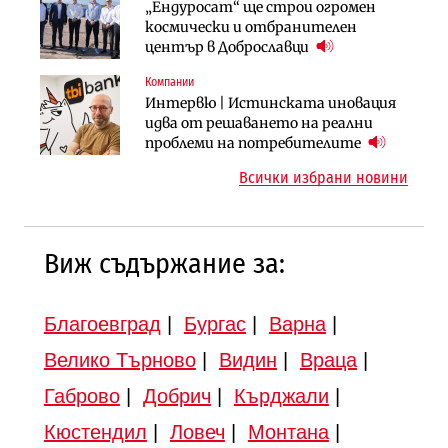
Компании
Публични финанси
„Ендуросат“ ще строи огромен
„Хювефарма“ подписа договор за
След 20 години застой: Данъчните
космически и отбранителен
придобиване на Euroapi Italy
оценки на имотите може да бъдат
център в Доброславци
вдигнати
Компании
Инфраструктура
Инфраструктура
Интервю | Истинската иновация
АПИ възложи промяната на
Вторият мост над Варненското
идва от решаването на реални
парцеларния план за
езеро става част от бъдещата
проблеми на потребителите
магистралата Русе – Велико
магистрала „Черно море“
Всички избрани новини
Търново
Виж съдържание за:
Благоевград
|
Бургас
|
Варна
|
Велико Търново
|
Видин
|
Враца
|
Габрово
|
Добрич
|
Кърджали
|
Кюстендил
|
Ловеч
|
Монтана
|