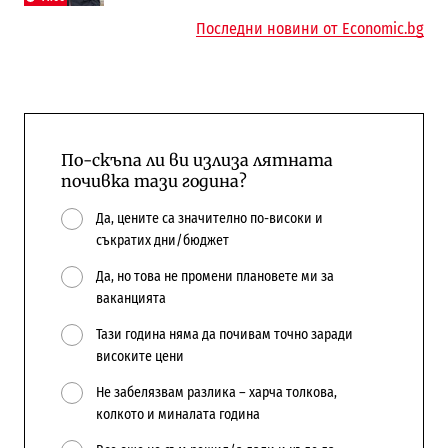
Последни новини от Economic.bg
По-скъпа ли ви излиза лятната
почивка тази година?
Да, цените са значително по-високи и
съкратих дни/бюджет
Да, но това не промени плановете ми за
ваканцията
Тази година няма да почивам точно заради
високите цени
Не забелязвам разлика – харча толкова,
колкото и миналата година