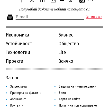
RSS
facebook
twitter
linkedin
instagram
youtube
threads
Получавай важните новини на пощата си
Запиши ме
Икономика
Бизнес
Устойчивост
Общество
Технологии
Lite
Проекти
Всичко
За нас
За реклама
Защита на личните данни
Проверка на фактите
Екип
Абонамент
Карта на сайта
Контакти
Политика при коригиране