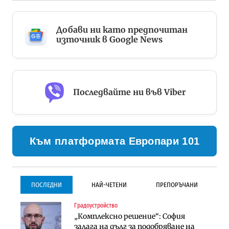
Добави ни като предпочитан
източник в Google News
Последвайте ни във Viber
Към платформата Европари 101
ПОСЛЕДНИ
НАЙ-ЧЕТЕНИ
ПРЕПОРЪЧАНИ
Градоустройство
Градоустройство
Инфраструктура
„Комплексно решение“: София
Столична община избра
Проектирането на тунела под
залага на дълг за подобряване на
изпълнител за преместването на
Петрохан ще върви паралелно с