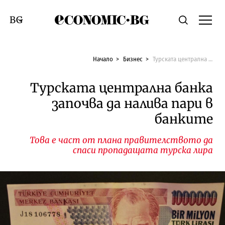
Economic.bg
Търсене
Смяна на език
Начало
Бизнес
Турската централна банка започва да налива пари в банките
Турската централна банка
започва да налива пари в
банките
Това е част от плана правителството да
спаси пропадащата турска лира