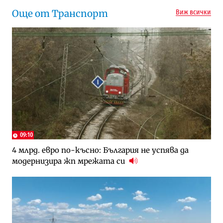
Още от Транспорт
Виж всички
09:10
4 млрд. евро по-късно: България не успява да
модернизира жп мрежата си