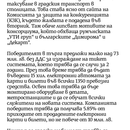
таксуване в градския транспорт в
столицата. Това става ясно от сайта на
Комисията за защита на конкуренцията
(КЗК), където жалбата е подадена във
вторник. Там обаче липсват мотивите на
консорциума, който обхваща румънската
„УТИ груп“ и българските „Димирома“ и
„Декарт“.
Победителят в търга предложи малко над 73
млн. лв. без ДДС за изграждане на тикет
системата, което трябва да се случи за 2
години. През това време трябва да бъдат
въведени 15 хил. електронни автомата за
карти и билети във всички 1350 превозни
средства. Освен това трябва да бъде
монтирано оборудване в депата,
метростанциите и да се обучат всички
служители на новата система. Компанията
победител трябва да получава 5.85% от
приходите от продадените електронни
карти и билети, но не повече от 10 млн. лв.