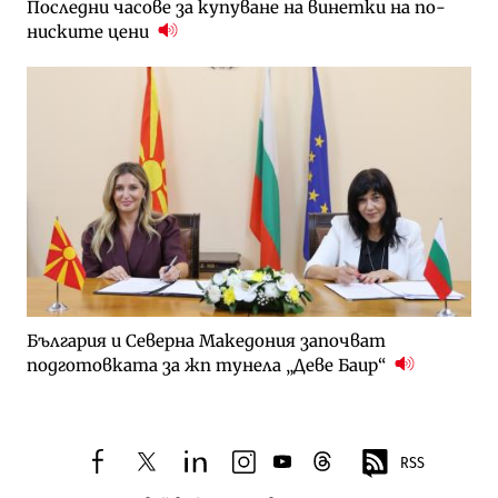
Последни часове за купуване на винетки на по-
ниските цени
България и Северна Македония започват
подготовката за жп тунела „Деве Баир“
RSS
facebook
twitter
linkedin
instagram
youtube
threads