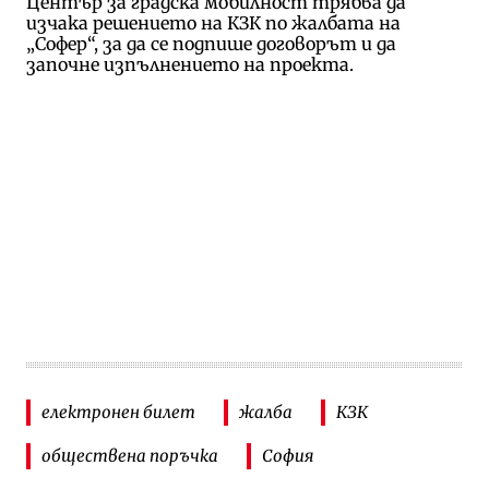
Център за градска мобилност трябва да
изчака решението на КЗК по жалбата на
„Софер“, за да се подпише договорът и да
започне изпълнението на проекта.
електронен билет
жалба
КЗК
обществена поръчка
София