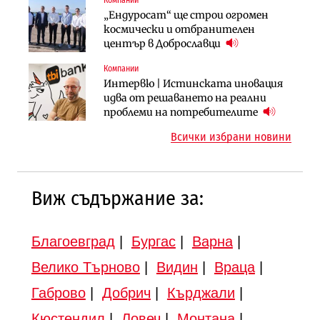
Компании
Компании
Публични финанси
„Ендуросат“ ще строи огромен
„Хювефарма“ подписа договор за
След 20 години застой: Данъчните
космически и отбранителен
придобиване на Euroapi Italy
оценки на имотите може да бъдат
център в Доброславци
вдигнати
Компании
Инфраструктура
Инфраструктура
Интервю | Истинската иновация
АПИ възложи промяната на
Вторият мост над Варненското
идва от решаването на реални
парцеларния план за
езеро става част от бъдещата
проблеми на потребителите
магистралата Русе – Велико
магистрала „Черно море“
Всички избрани новини
Търново
Виж съдържание за:
Благоевград
|
Бургас
|
Варна
|
Велико Търново
|
Видин
|
Враца
|
Габрово
|
Добрич
|
Кърджали
|
Кюстендил
|
Ловеч
|
Монтана
|