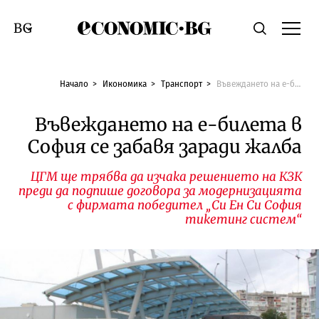
Economic.bg
Търсене
Смяна на език
Начало
Икономика
Транспорт
Въвеждането на е-билета в София се забавя заради жалба
Въвеждането на е-билета в
София се забавя заради жалба
ЦГМ ще трябва да изчака решението на КЗК
преди да подпише договора за модернизацията
с фирмата победител „Си Ен Си София
тикетинг систем“