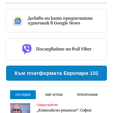
Добави ни като предпочитан
източник в Google News
Последвайте ни във Viber
Към платформата Европари 101
ПОСЛЕДНИ
НАЙ-ЧЕТЕНИ
ПРЕПОРЪЧАНИ
Градоустройство
Градоустройство
Инфраструктура
„Комплексно решение“: София
Столична община избра
Проектирането на тунела под