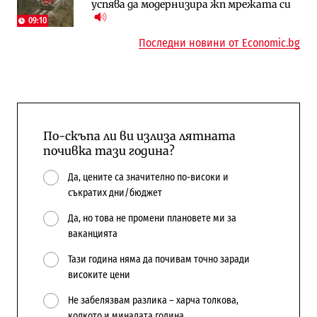
успява да модернизира жп мрежата си
поръчки?
09:10
Последни новини от Economic.bg
По-скъпа ли ви излиза лятната
почивка тази година?
Да, цените са значително по-високи и
съкратих дни/бюджет
Да, но това не промени плановете ми за
ваканцията
Тази година няма да почивам точно заради
високите цени
Не забелязвам разлика – харча толкова,
колкото и миналата година