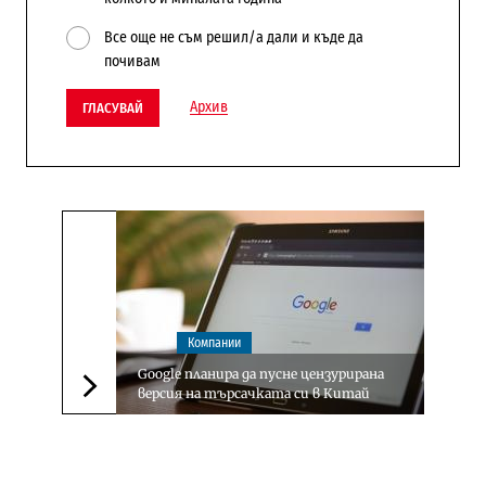
Все още не съм решил/а дали и къде да
почивам
Архив
ГЛАСУВАЙ
Компании
Google планира да пусне цензурирана
версия на търсачката си в Китай
Следваща новина