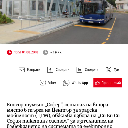
16:51 01.08.2018
~ 1 мин.
Изпрати
Сподели
Сподели
Туит
Препоръчай
Viber
Whats App
Консорциумът „Софер“, останал на втора
място в търга на Център за градска
мобилност (ЦГМ), обжалва избора на „Си Ен Си
София тикетинг систем“ за изпълнител на
въвеждането на системата за електронно