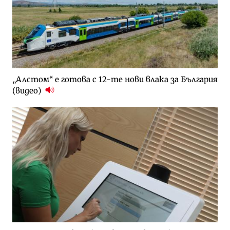
„Алстом“ е готова с 12-те нови влака за България
(видео)