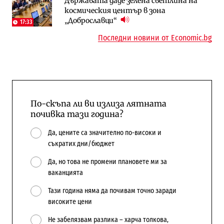
Държавата даде зелена светлина на
в лева: Какво предстои?
компании и системните интегратори
космическия център в зона
„Доброславци“
17:33
Последни новини от Economic.bg
По-скъпа ли ви излиза лятната
почивка тази година?
Да, цените са значително по-високи и
съкратих дни/бюджет
Да, но това не промени плановете ми за
ваканцията
Тази година няма да почивам точно заради
високите цени
Не забелязвам разлика – харча толкова,