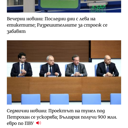
Вечерни новини: Последни дни с лева на
етикетите; Разрешителните за строеж се
забавят
Седмични новини: Проектът на тунел под
Петрохан се ускорява; България получи 900 млн.
евро по ПВУ