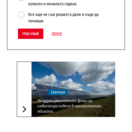
колкото и миналата година
Все още не съм решил/а дали и къде да
почивам
Архив
ГЛАСУВАЙ
Европари
Модернизационният фонд ще
инвестира повече в приоритетни
области
Следваща новина