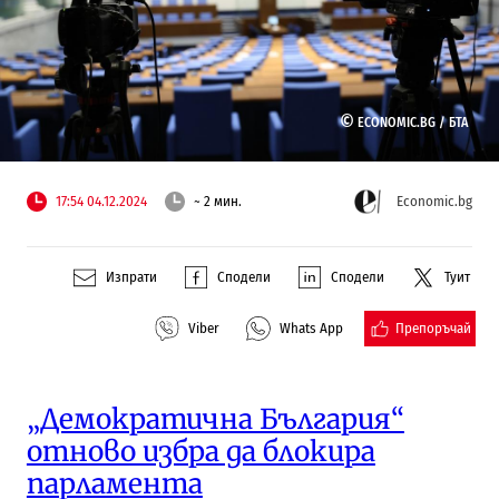
©
ECONOMIC.BG /
БТА
17:54 04.12.2024
~ 2 мин.
Economic.bg
Изпрати
Сподели
Сподели
Туит
Препоръчай
Viber
Whats App
„Демократична България“
отново избра да блокира
парламента