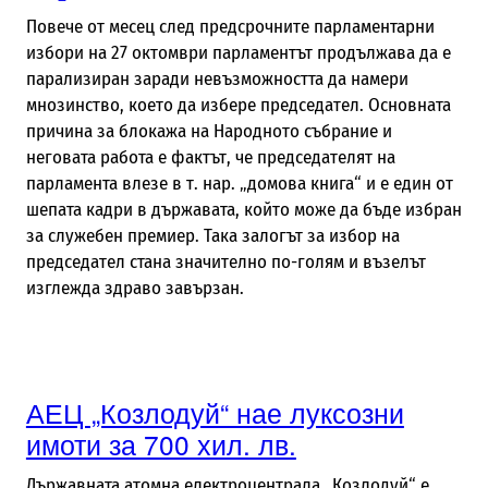
Повече от месец след предсрочните парламентарни
избори на 27 октомври парламентът продължава да е
парализиран заради невъзможността да намери
мнозинство, което да избере председател. Основната
причина за блокажа на Народното събрание и
неговата работа е фактът, че председателят на
парламента влезе в т. нар. „домова книга“ и е един от
шепата кадри в държавата, който може да бъде избран
за служебен премиер. Така залогът за избор на
председател стана значително по-голям и възелът
изглежда здраво завързан.
АЕЦ „Козлодуй“ нае луксозни
имоти за 700 хил. лв.
Държавната атомна електроцентрала „Козлодуй“ е