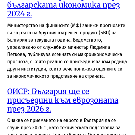
българската икономика през
2024 г.
Министерство на финансите (МФ) занижи прогнозите
си за ръста на брутния вътрешен продукт (БВП) на
България за текущата година. Ведомството,
управлявано от служебния министър Людмила
Петкова, публикува есенната си макроикономическа
прогноза, с която реално се присъединява към редица
други институции, които вече понижиха оценките си
за икономическото представяне на страната.
ОИСР: България ще се
присъедини към еврозоната
през 2026 г.
Очаква се приемането на еврото в България да се
случи през 2026 г., като техническата подготовка за
това вече напредва. Това отбелязва Организацията за