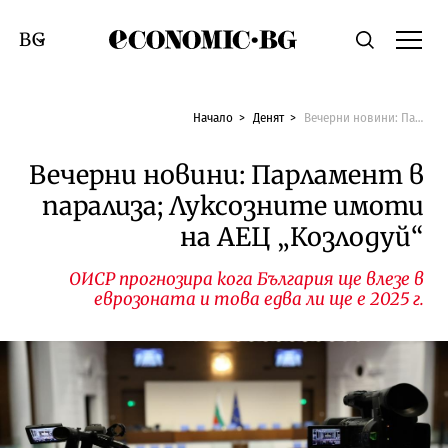
Economic.bg
Търсене
Смяна на език
Начало
Денят
Вечерни новини: Парламент в парализа; Луксозните имоти на АЕЦ „Козлодуй“
Вечерни новини: Парламент в
парализа; Луксозните имоти
на АЕЦ „Козлодуй“
ОИСР прогнозира кога България ще влезе в
еврозоната и това едва ли ще е 2025 г.