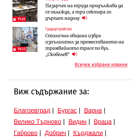
Инфраструктура
Пазарът на труда продължава да
Ипотечното кредитиране в
АПИ възложи промяната на
се охлажда, а три сектора го
България продължава да се охлажда
парцеларния план за
дърпат надолу
(Графика)
11:45
магистралата Русе – Велико
Градоустройство
Инфраструктура
Търново
Столична община избра
Вторият мост над Варненското
Градоустройство
изпълнител за преместването на
езеро става част от бъдещата
Шест кандидата с интерес към
трамвайното трасе по бул.
магистрала „Черно море“
10:33
надзора на двете метростанции в
„Скобелев“
„Люлин“
Всички избрани новини
Виж съдържание за:
Благоевград
|
Бургас
|
Варна
|
Велико Търново
|
Видин
|
Враца
|
Габрово
|
Добрич
|
Кърджали
|