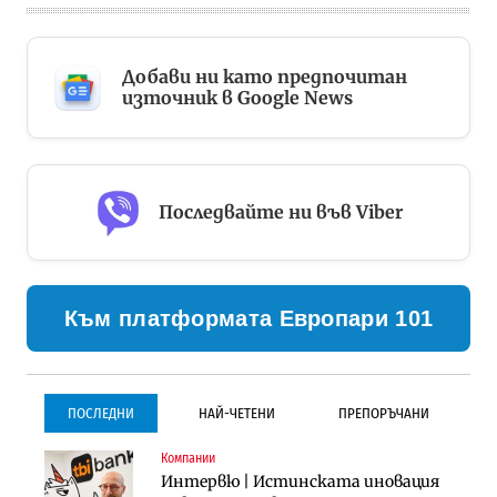
Добави ни като предпочитан
източник в Google News
Последвайте ни във Viber
Към платформата Европари 101
ПОСЛЕДНИ
НАЙ-ЧЕТЕНИ
ПРЕПОРЪЧАНИ
Компании
Инфраструктура
Инфраструктура
Интервю | Истинската иновация
Проектирането на тунела под
Проектирането на тунела под