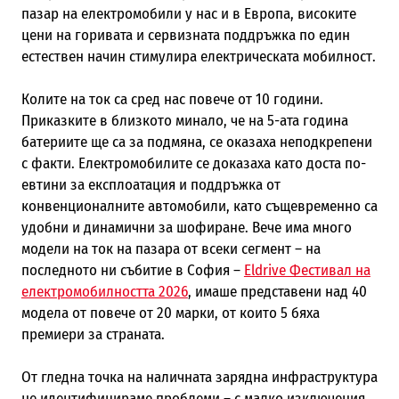
пазар на електромобили у нас и в Европа, високите
цени на горивата и сервизната поддръжка по един
естествен начин стимулира електрическата мобилност.
Колите на ток са сред нас повече от 10 години.
Приказките в близкото минало, че на 5-ата година
батериите ще са за подмяна, се оказаха неподкрепени
с факти. Електромобилите се доказаха като доста по-
евтини за експлоатация и поддръжка от
конвенционалните автомобили, като същевременно са
удобни и динамични за шофиране. Вече има много
модели на ток на пазара от всеки сегмент – на
последното ни събитие в София –
Eldrive Фестивал на
електромобилността 2026
, имаше представени над 40
модела от повече от 20 марки, от които 5 бяха
премиери за страната.
От гледна точка на наличната зарядна инфраструктура
не идентифицираме проблеми – с малко изключения