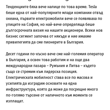
Тенденциите бяха вече налице по това време. Tesla
беше една от най-популярните млади компании отвъд
океана, първите електромобили вече се появяваха по
улиците на София, но най-вече определяща беше
дългосрочната визия на нашите акционери. Всеки нов
бизнес сегмент започва от някъде и ние имахме
привилегията да сме пионерите в България.
Десет години по-късно вече сме най-големия оператор
в България, а освен това работим и на още два
международни пазара – Румъния и Литва – където
също се стремим към лидерска позиция.
Електрическата мобилност става все по масова и
усилията да изградим основите на една
инфраструктура, която да може да посрещне много
по-голямо търсене от наличното към момента се
изплащат.