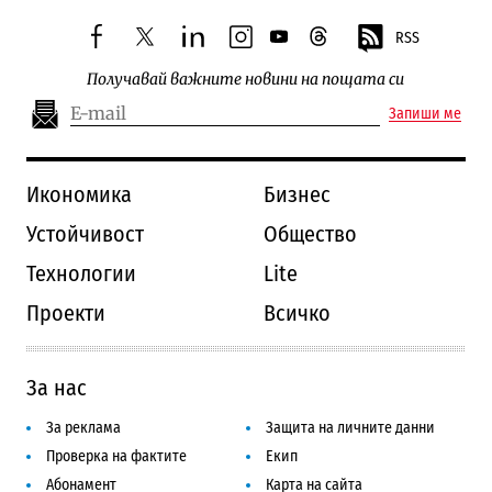
RSS
facebook
twitter
linkedin
instagram
youtube
threads
Получавай важните новини на пощата си
Запиши ме
Икономика
Бизнес
Устойчивост
Общество
Технологии
Lite
Проекти
Всичко
За нас
За реклама
Защита на личните данни
Проверка на фактите
Екип
Абонамент
Карта на сайта