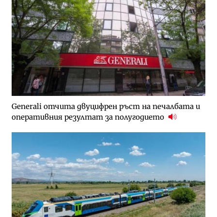
Generali отчита двуцифрен ръст на печалбата и
оперативния резултат за полугодието