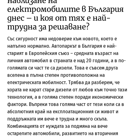
навлизане на
електромобилите в България
днес – и коя от тях е най-
трудна за решаване?
Със сигурност има недоверие към новото, което е
напълно нормално. Автопаркът в България е най-
старият в Европейския съюз – средната възраст на
личния автомобил в страната е над 20 години, а в по-
голямата си част те са дизели. Това е съвсем друга
вселена в пълна степен противоположна на
електрическата мобилност. Трябва да разберем, че
хората не карат стари дизели от любов към точно тази
технология, а в голяма степен поради икономически
фактори. Въпреки това голяма част от тези коли са в
абсолютния край на експлоатационния си живот и
поддръжката им вече е трудна и много скъпа.
Комбинацията от нуждата за подмяна на вече
остарелите автомобили, развитието на вторичния