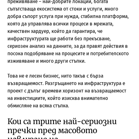
преживяване – най-добрите локации, богата
съпътстваща екосистема от стоки и услуги, много
добра съпорт услуга при нужда, стабилна платформа,
която да управлява всички процеси в мрежата,
качествен хардуер, който да гарантира, че
инфраструктурата ще работи без прекъсване,
сериозен анализ на данните, за да правят действия в
посока подобряване на процесите и потребителското
изживяване и много други стъпки.
Това не е лесен бизнес, нито такъв с бърза
възвращаемост. Разгръщането на инфраструктура е
проект с дълъг времеви хоризонт на възвращаемост
на инвестициите, който изисква внимателно
обмисляне на всяка стъпка.
Кои са трите най-сериозни
пречки пред масовото