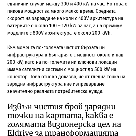
единични случаи между 300 и 400 кW на час. Но това е
пикова мощност за много малко време. Средната
скорост на зареждане на коли с 400V архитектура на
батериите e около 100 – 120 kW за час, а на премиум
моделите с 800V архитектура e около 200 kWh.
Към момента по-голямата част от бързата ни
инфраструктура в България е с мощност около и над
200 kW, като на по-големите ни ключови локации
имаме сателитни системи с мощност до 500 kW на
конектор. Това отново доказва, че от гледна точка на
зарядна инфраструктура ние изпреварваме
значително реалната потребителска нужда.
Извън чистия брой зарядни
точки на картата, каква е
голямата визионерска цел на
Eldrive за трансформацията