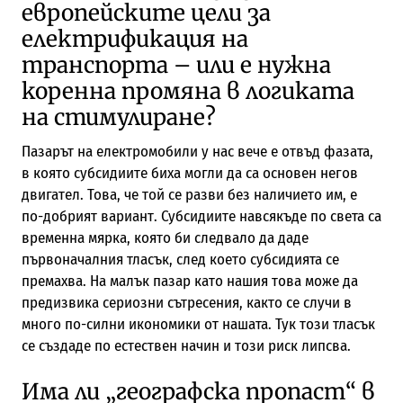
европейските цели за
електрификация на
транспорта – или е нужна
коренна промяна в логиката
на стимулиране?
Пазарът на електромобили у нас вече е отвъд фазата,
в която субсидиите биха могли да са основен негов
двигател. Това, че той се разви без наличието им, е
по-добрият вариант. Субсидиите навсякъде по света са
временна мярка, която би следвало да даде
първоначалния тласък, след което субсидията се
премахва. На малък пазар като нашия това може да
предизвика сериозни сътресения, както се случи в
много по-силни икономики от нашата. Тук този тласък
се създаде по естествен начин и този риск липсва.
Има ли „географска пропаст“ в