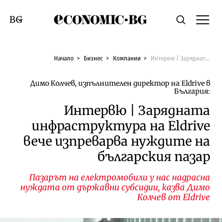
Economic.bg
Търсене
Смяна на език
Начало
Бизнес
Компании
Интервю | Зарядната инфраструктура на Eldrive вече изпреварва нуждите на българския пазар
Димо Колчев, изпълнителен директор на Eldrive в
България:
Интервю | Зарядната
инфраструктура на Eldrive
вече изпреварва нуждите на
българския пазар
Пазарът на електромобили у нас надрасна
нуждата от държавни субсидии, казва Димо
Колчев от Eldrive