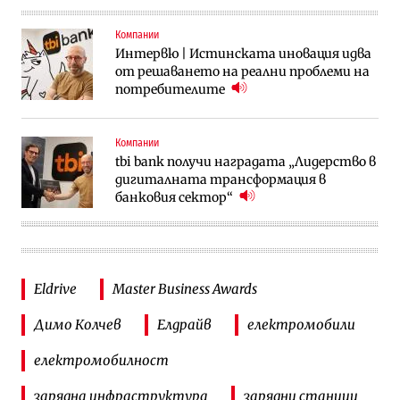
Компании
Интервю | Истинската иновация идва
от решаването на реални проблеми на
потребителите
Компании
tbi bank получи наградата „Лидерство в
дигиталната трансформация в
банковия сектор“
Eldrive
Master Business Awards
Димо Колчев
Елдрайв
електромобили
електромобилност
зарядна инфраструктура
зарядни станции