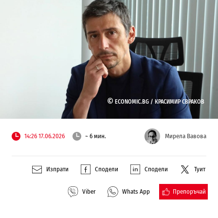
©
ECONOMIC.BG /
КРАСИМИР СВРАКОВ
14:26 17.06.2026
~ 6 мин.
Мирела Вавова
Изпрати
Сподели
Сподели
Туит
Препоръчай
Viber
Whats App