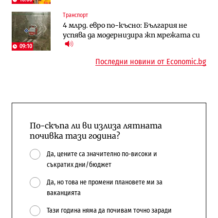
Енергетика
Регулации
Транспорт
АЕЦ „Козлодуй“ ще работи само още
Лекарствата за редки болести
4 млрд. евро по-късно: България не
няколко седмици, ако сушата продължи
попадат в капан на обществените
успява да модернизира жп мрежата си
поръчки?
09:10
Последни новини от Economic.bg
По-скъпа ли ви излиза лятната
почивка тази година?
Да, цените са значително по-високи и
съкратих дни/бюджет
Да, но това не промени плановете ми за
ваканцията
Тази година няма да почивам точно заради