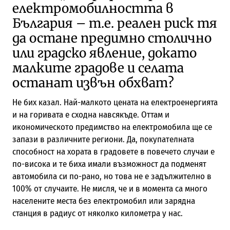
електромобилността в
България – т.е. реален риск тя
да остане предимно столично
или градско явление, докато
малките градове и селата
останат извън обхват?
Не бих казал. Най-малкото цената на електроенергията
и на горивата е сходна навсякъде. Оттам и
икономическото предимство на електромобила ще се
запази в различните региони. Да, покупателната
способност на хората в градовете в повечето случаи е
по-висока и те биха имали възможност да подменят
автомобила си по-рано, но това не е задължително в
100% от случаите. Не мисля, че и в момента са много
населените места без електромобил или зарядна
станция в радиус от няколко километра у нас.