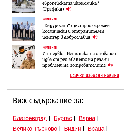
АЕЦ „Козлодуй“ ще работи само още
Ипотечното кредитиране в
европейската икономика?
няколко седмици, ако сушата
България продължава да се охлажда
(Графика)
продължи
(Графика)
Компании
Компании
Публични финанси
„Ендуросат“ ще строи огромен
„Хювефарма“ подписа договор за
След 20 години застой: Данъчните
космически и отбранителен
придобиване на Euroapi Italy
оценки на имотите може да бъдат
център в Доброславци
вдигнати
Компании
Инфраструктура
Инфраструктура
Интервю | Истинската иновация
АПИ възложи промяната на
Вторият мост над Варненското
идва от решаването на реални
парцеларния план за
езеро става част от бъдещата
проблеми на потребителите
магистралата Русе – Велико
магистрала „Черно море“
Всички избрани новини
Търново
Виж съдържание за:
Благоевград
|
Бургас
|
Варна
|
Велико Търново
|
Видин
|
Враца
|