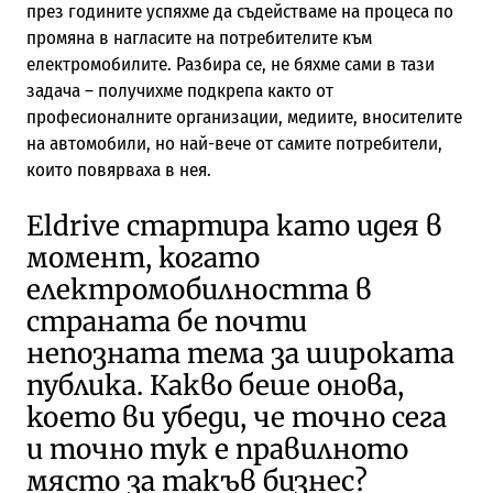
през годините успяхме да съдействаме на процеса по
промяна в нагласите на потребителите към
електромобилите. Разбира се, не бяхме сами в тази
задача – получихме подкрепа както от
професионалните организации, медиите, вносителите
на автомобили, но най-вече от самите потребители,
които повярваха в нея.
Eldrive стартира като идея в
момент, когато
електромобилността в
страната бе почти
непозната тема за широката
публика. Какво беше онова,
което ви убеди, че точно сега
и точно тук е правилното
място за такъв бизнес?