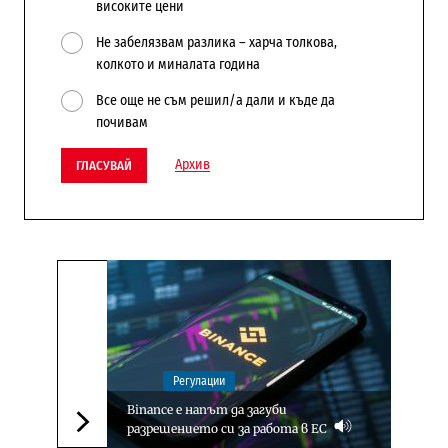
високите цени
Не забелязвам разлика – харча толкова,
колкото и миналата година
Все още не съм решил/а дали и къде да
почивам
Архив
ГЛАСУВАЙ
Регулации
Binance е напът да загуби
разрешението си за работа в ЕС