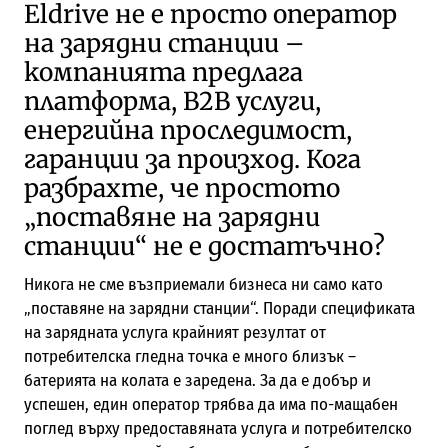
Eldrive не е просто оператор
на зарядни станции –
компанията предлага
платформа, B2B услуги,
енергийна проследимост,
гаранции за произход. Кога
разбрахте, че простото
„поставяне на зарядни
станции“ не е достатъчно?
Никога не сме възприемали бизнеса ни само като
„поставяне на зарядни станции“. Поради спецификата
на зарядната услуга крайният резултат от
потребителска гледна точка е много близък –
батерията на колата е заредена. За да е добър и
успешен, един оператор трябва да има по-мащабен
поглед върху предоставяната услуга и потребителско