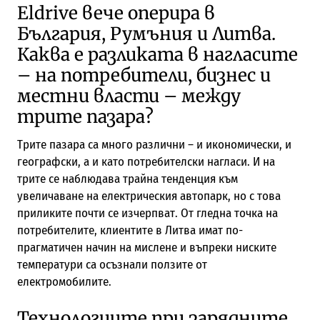
Eldrive вече оперира в
България, Румъния и Литва.
Каква е разликата в нагласите
– на потребители, бизнес и
местни власти – между
трите пазара?
Трите пазара са много различни – и икономически, и
географски, а и като потребителски нагласи. И на
трите се наблюдава трайна тенденция към
увеличаване на електрическия автопарк, но с това
приликите почти се изчерпват. От гледна точка на
потребителите, клиентите в Литва имат по-
прагматичен начин на мислене и въпреки ниските
температури са осъзнали ползите от
електромобилите.
Технологиите при зарядните