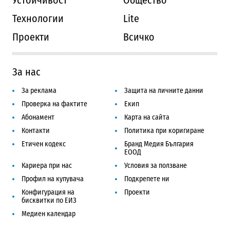
Технологии
Lite
Проекти
Всичко
За нас
За реклама
Защита на личните данни
Проверка на фактите
Екип
Абонамент
Карта на сайта
Контакти
Политика при коригиране
Етичен кодекс
Бранд Медия България
ЕООД
Кариера при нас
Условия за ползване
Профил на купувача
Подкрепете ни
Конфигурация на
Проекти
бисквитки по ЕИЗ
Медиен календар