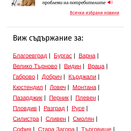
парцеларния план за
езеро става част от бъдещата
проблеми на потребителите
магистралата Русе – Велико
магистрала „Черно море“
Всички избрани новини
Търново
Виж съдържание за:
Благоевград
|
Бургас
|
Варна
|
Велико Търново
|
Видин
|
Враца
|
Габрово
|
Добрич
|
Кърджали
|
Кюстендил
|
Ловеч
|
Монтана
|
Пазарджик
|
Перник
|
Плевен
|
Пловдив
|
Разград
|
Русе
|
Силистра
|
Сливен
|
Смолян
|
София
|
Стара Загора
|
Търговище
|