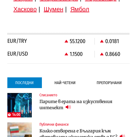
Хасково
|
Шумен
|
Ямбол
EUR/TRY
55.1200
0.0181
EUR/USD
1.1500
0.8660
ПОСЛЕДНИ
НАЙ-ЧЕТЕНИ
ПРЕПОРЪЧАНИ
Списанието
Градоустройство
Компании
Парите в ерата на изкуствения
Столична община избра изпълнител за
Vivacom предлага над 150 устройства с
интелект
преместването на трамвайното
90% отстъпка през август
трасе по бул. „Скобелев“
14:00
Публични финанси
Компании
Градоустройство
Колко отворена е България към
Vivacom предлага над 150 устройства с
Столична община избра изпълнител за
световната икономика отвъд ЕС?
90% отстъпка през август
преместването на трамвайното