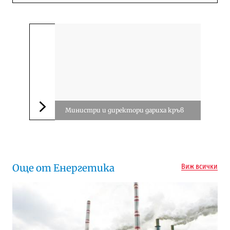
Министри и директори дариха кръв
Следваща новина
Още от Енергетика
Виж всички