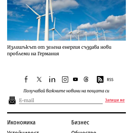
Излишъкът от зелена енергия създава нови
проблеми на Германия
RSS
facebook
twitter
linkedin
instagram
youtube
threads
Получавай важните новини на пощата си
Запиши ме
Икономика
Бизнес
Устойчивост
Общество