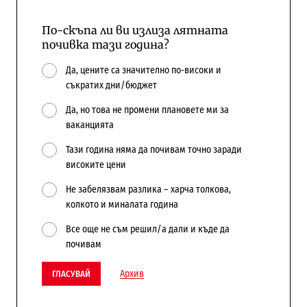
По-скъпа ли ви излиза лятната
почивка тази година?
Да, цените са значително по-високи и
съкратих дни/бюджет
Да, но това не промени плановете ми за
ваканцията
Тази година няма да почивам точно заради
високите цени
Не забелязвам разлика – харча толкова,
колкото и миналата година
Все още не съм решил/а дали и къде да
почивам
Архив
ГЛАСУВАЙ