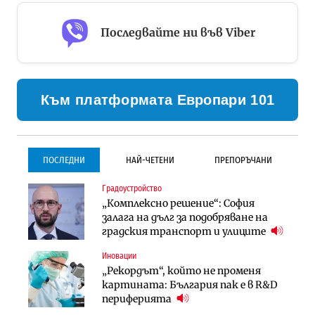
Последвайте ни във Viber
Към платформата Европари 101
ПОСЛЕДНИ
НАЙ-ЧЕТЕНИ
ПРЕПОРЪЧАНИ
Градоустройство
Градоустройство
Инфраструктура
„Комплексно решение“: София
Столична община избра
Проектирането на тунела под
залага на дълг за подобряване на
изпълнител за преместването на
Петрохан ще върви паралелно с
градския транспорт и улиците
трамвайното трасе по бул.
екологичните оценки
„Скобелев“
Иновации
Компании
Инфраструктура
„Рекордът“, който не променя
„Хювефарма“ подписа договор за
Проектирането на тунела под
картината: България пак е в R&D
придобиване на Euroapi Italy
Петрохан ще върви паралелно с
периферията
екологичните оценки