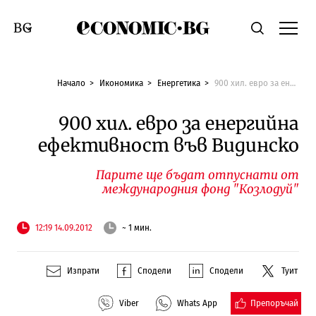
Economic.bg
Търсене
Смяна на език
Начало
Икономика
Енергетика
900 хил. евро за енергийна ефективност във Видинско
900 хил. евро за енергийна
ефективност във Видинско
Парите ще бъдат отпуснати от
международния фонд "Козлодуй"
12:19 14.09.2012
~ 1 мин.
Изпрати
Сподели
Сподели
Туит
Препоръчай
Viber
Whats App