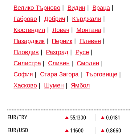
Велико Търново
|
Видин
|
Враца
|
Габрово
|
Добрич
|
Кърджали
|
Кюстендил
|
Ловеч
|
Монтана
|
Пазарджик
|
Перник
|
Плевен
|
Пловдив
|
Разград
|
Русе
|
Силистра
|
Сливен
|
Смолян
|
София
|
Стара Загора
|
Търговище
|
Хасково
|
Шумен
|
Ямбол
EUR/TRY
55.1300
0.0181
EUR/USD
1.1600
0.8660