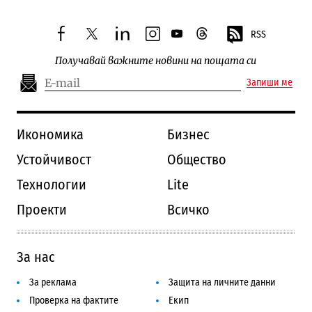
RSS
facebook
twitter
linkedin
instagram
youtube
threads
Получавай важните новини на пощата си
Запиши ме
Икономика
Бизнес
Устойчивост
Общество
Технологии
Lite
Проекти
Всичко
За нас
За реклама
Защита на личните данни
Проверка на фактите
Екип