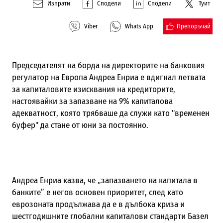
Изпрати
Сподели
Сподели
Туит
Препоръчай
Viber
Whats App
Председателят на борда на директорите на банковия
регулатор на Европа Андреа Енриа е вдигнал летвата
за капиталовите изисквания на кредиторите,
настоявайки за запазване на 9% капиталова
адекватност, която трябваше да служи като "временен
буфер" да стане от юни за постоянно.
Андреа Енриа казва, че „запазването на капитала в
банките” е негов основен приоритет, след като
еврозоната продължава да е в дълбока криза и
шестгодишните глобални капиталови стандарти Базел