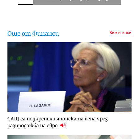
Следваща новина
Още от Финанси
Виж всички
САЩ са подкрепили японската йена чрез
разпродажба на евро