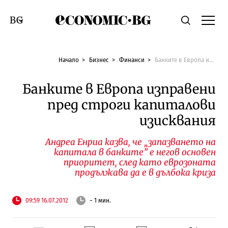
Economic.bg
Търсене
Смяна на език
Начало
Бизнес
Финанси
Банките в Европа изправени пред строги капиталови изисквания
Банките в Европа изправени
пред строги капиталови
изисквания
Андреа Енриа казва, че „запазването на
капитала в банките” е негов основен
приоритет, след като еврозоната
продължава да е в дълбока криза
09:59 16.07.2012
~ 1 мин.