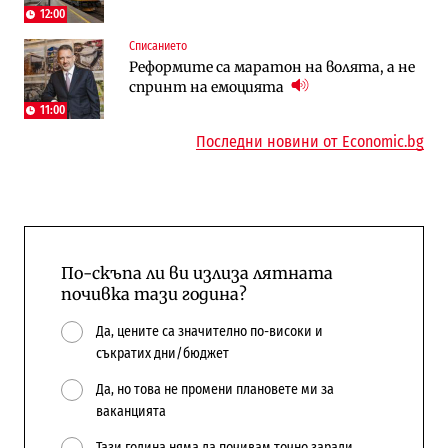
Доброславци
12:00
Списанието
Енергетика
Регулации
Реформите са маратон на волята, а не
АЕЦ „Козлодуй“ ще работи само още
Лекарствата за редки болести
спринт на емоцията
няколко седмици, ако сушата продължи
попадат в капан на обществените
поръчки?
11:00
Последни новини от Economic.bg
По-скъпа ли ви излиза лятната
почивка тази година?
Да, цените са значително по-високи и
съкратих дни/бюджет
Да, но това не промени плановете ми за
ваканцията
Тази година няма да почивам точно заради