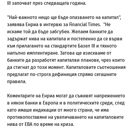
III започват през следващата година.
"Най-важното нещо ще бъде опазването на капитал",
заявява Енриа в интервю за Financial Times. "Не
искаме той да бъде забгубен. Желаем банките да
задържат нива на капитала и постепенно да се върви
към прилагането на стандартите Базел III и тяхното
напълно имплентиране. Затова ще изискваме от
банките да разработят капиталви планове, чрез които
да стигнат до този момент. Капиталовите съотношения
предлагат по-строга дефиниция спрямо сегашните
правила.
Коментарите на Енриа могат да съживят напрежението
в някои банки в Европа и в политическите среди, след
като имаше индикации от много страни, че има
противопоставяне на увеличаването на капиталовите
нива от EBA по време на криза.