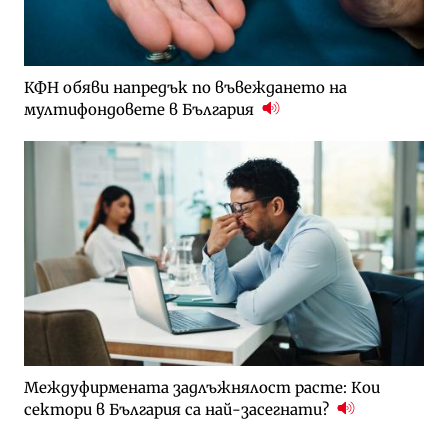
КФН обяви напредък по въвеждането на
мултифондовете в България
Междуфирмената задлъжнялост расте: Кои
сектори в България са най-засегнати?