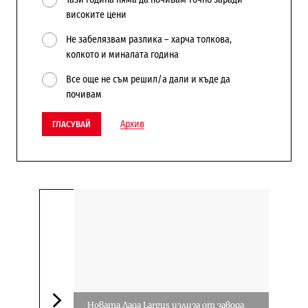
високите цени
Не забелязвам разлика – харча толкова,
колкото и миналата година
Все още не съм решил/а дали и къде да
почивам
Архив
ГЛАСУВАЙ
Новата Лада Largus излиза от завода