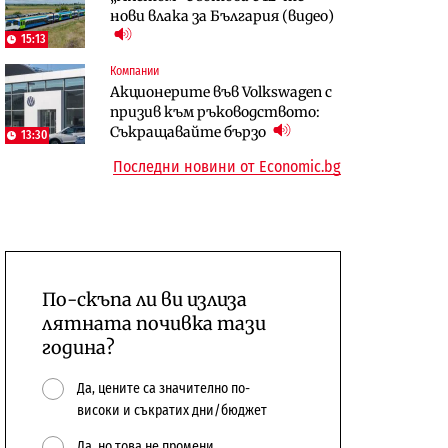
нови влака за България (видео)
откажат напълно от Google
център в Доброславци
15:13
Енергетика
Компании
Компании
Държавният ТЕЦ „Марица
Акционерите във Volkswagen с
„Ендуросат“ ще строи огромен
изток 2“ работи с 5 блока
призив към ръководството:
космически и отбранителен
10:12
Съкращавайте бързо
център в Доброславци
13:30
Последни новини от Economic.bg
По-скъпа ли ви излиза
лятната почивка тази
година?
Да, цените са значително по-
високи и съкратих дни/бюджет
Да, но това не промени