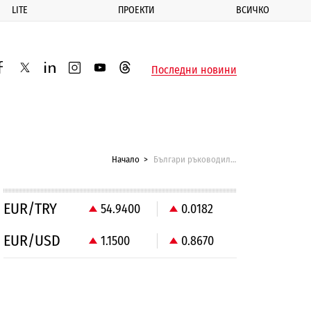
LITE
ПРОЕКТИ
ВСИЧКО
ик
Последни новини
acebook
twitter
linkedin
instagram
youtube
threads
Начало
Българи ръководили група за фалшифициране на документи в Чехия
EUR/TRY
54.9400
0.0182
EUR/USD
1.1500
0.8670