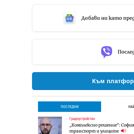
Добави ни като пре
Послед
Към платфор
ПОСЛЕДНИ
НА
Градоустройство
Градоустройство
Инфраструктура
„Комплексно решение“: София 
Столична община избра изп
Проектирането на тунела по
транспорт и улиците
трасе по бул. „Скобелев“
оценки