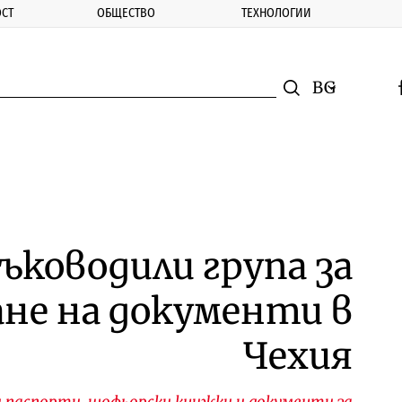
СТ
ОБЩЕСТВО
ТЕХНОЛОГИИ
nomic.bg
Търсене
Смяна на ез
f
Търси
ъководили група за
не на документи в
Чехия
и паспорти, шофьорски книжки и документи за