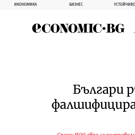
ИКОНОМИКА
БИЗНЕС
УСТОЙЧИВО
Eco
Българи р
фалшифицира
Срещу 1500 евро се подправял