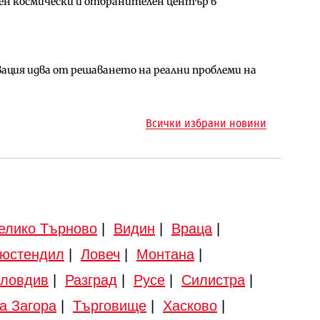
ен космически и отбранителен център в
ен космически и отбранителен център в
ото езеро става част от бъдещата магистрала
ция идва от решаването на реални проблеми на
арцеларния план за магистралата Русе – Велико
ма „на ръчно управление“ общинската
Всички избрани новини
елико Търново
|
Видин
|
Враца
|
юстендил
|
Ловеч
|
Монтана
|
ловдив
|
Разград
|
Русе
|
Силистра
|
а Загора
|
Търговище
|
Хасково
|