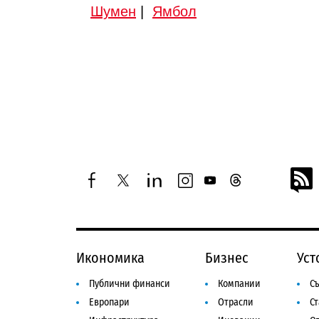
Шумен
|
Ямбол
facebook
twitter
linkedin
instagram
youtube
threads
Икономика
Бизнес
Уст
Публични финанси
Компании
Съ
Европари
Отрасли
С