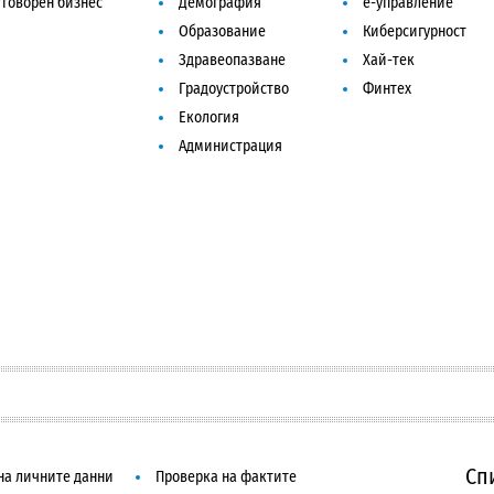
говорен бизнес
Демография
е-управление
Образование
Киберсигурност
Здравеопазване
Хай-тек
Градоустройство
Финтех
Екология
Администрация
Сп
на личните данни
Проверка на фактите