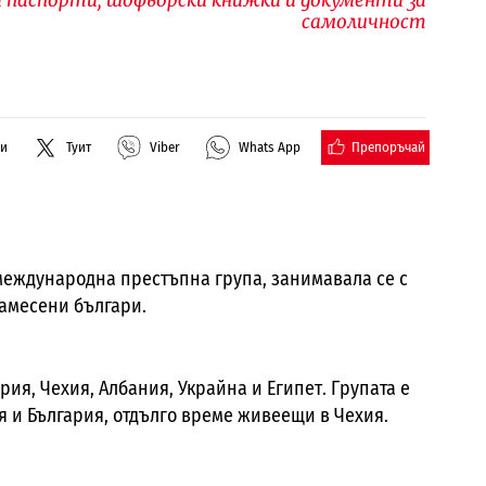
самоличност
Препоръчай
ли
Туит
Viber
Whats App
международна престъпна група, занимавала се с
амесени българи.
рия, Чехия, Албания, Украйна и Египет. Групата е
я и България, отдълго време живеещи в Чехия.