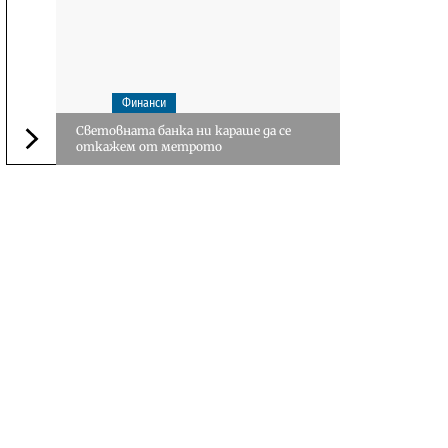
Финанси
Световната банка ни караше да се
откажем от метрото
Следваща новина