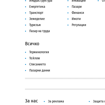
Инфраструктура
Иновации
От
Енергетика
Пазари
Транспорт
Финанси
Земеделие
Имоти
Туризъм
Регулации
Пазар на труда
Всичко
Терминология
To:know
Списанието
Пазарни данни
За нас
За реклама
Защита 