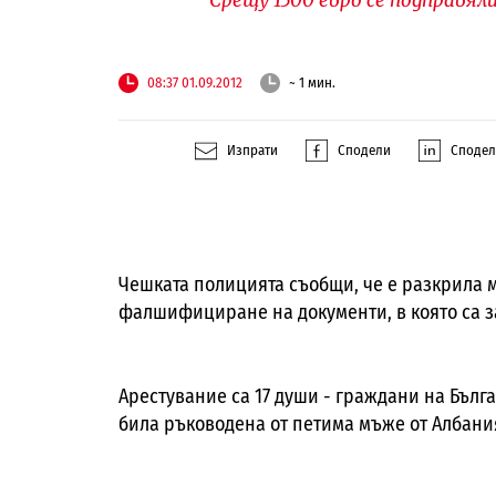
08:37 01.09.2012
~ 1 мин.
Изпрати
Сподели
Споде
Чешката полицията съобщи, че е разкрила 
фалшифициране на документи, в която са з
Арестувание са 17 души - граждани на Бълга
била ръководена от петима мъже от Албани