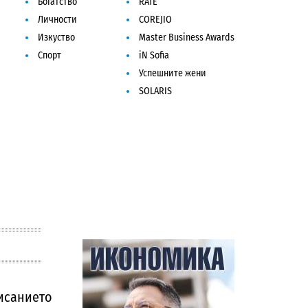
Богатство
RATE
Личности
COREJIO
Изкуство
Master Business Awards
Спорт
iN Sofia
Успешните жени
SOLARIS
исанието