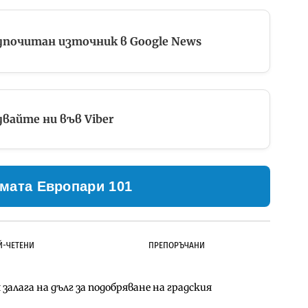
дпочитан източник в Google News
вайте ни във Viber
мата Европари 101
Й-ЧЕТЕНИ
ПРЕПОРЪЧАНИ
залага на дълг за подобряване на градския
ълнител за преместването на трамвайното
д Петрохан ще върви паралелно с екологичните