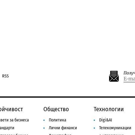
Полу
RSS
ойчивост
Общество
Технологии
вети за бизнеса
Политика
Digi&AI
тандарти
Лични финанси
Телекомуникации