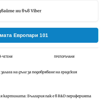
вайте ни във Viber
мата Европари 101
Й-ЧЕТЕНИ
ПРЕПОРЪЧАНИ
залага на дълг за подобряване на градския
ълнител за преместването на трамвайното
д Петрохан ще върви паралелно с екологичните
ня картината: България пак е в R&D периферията
д Петрохан ще върви паралелно с екологичните
за придобиване на Euroapi Italy