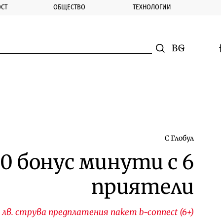
СТ
ОБЩЕСТВО
ТЕХНОЛОГИИ
nomic.bg
Търсене
Смяна на ез
f
Търси
С Глобул
0 бонус минути с 6
приятели
 лв. струва предплатения пакет b-connect (6+)