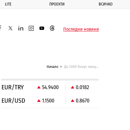
LITE
ПРОЕКТИ
ВСИЧКО
ик
Последни новини
acebook
twitter
linkedin
instagram
youtube
threads
Начало
До 2000 бонус минути с 6 приятели
EUR/TRY
54.9400
0.0182
EUR/USD
1.1500
0.8670