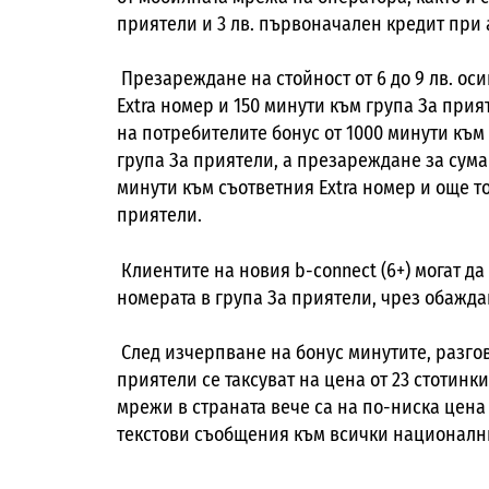
приятели и 3 лв. първоначален кредит при
Презареждане на стойност от 6 до 9 лв. ос
Extra номер и 150 минути към група За прия
на потребителите бонус от 1000 минути към 
група За приятели, а презареждане за сума 
минути към съответния Extra номер и още т
приятели.
Клиентите на новия b-connect (6+) могат да
номерата в група За приятели, чрез обажда
След изчерпване на бонус минутите, разгов
приятели се таксуват на цена от 23 стотинк
мрежи в страната вече са на по-ниска цена 
текстови съобщения към всички националн