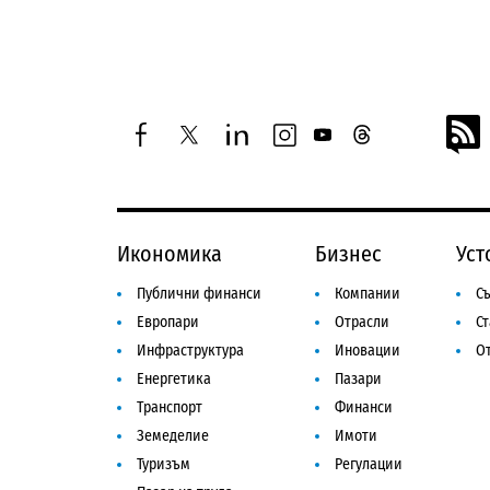
facebook
twitter
linkedin
instagram
youtube
threads
Икономика
Бизнес
Уст
Публични финанси
Компании
Съ
Европари
Отрасли
С
Инфраструктура
Иновации
От
Енергетика
Пазари
Транспорт
Финанси
Земеделие
Имоти
Туризъм
Регулации