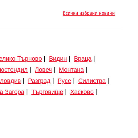
Всички избрани новини
елико Търново
|
Видин
|
Враца
|
юстендил
|
Ловеч
|
Монтана
|
ловдив
|
Разград
|
Русе
|
Силистра
|
а Загора
|
Търговище
|
Хасково
|