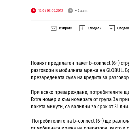
12:04 03.09.2012
~ 2 мин.
Изпрати
Сподели
Споде
Новият предплатен пакет b-connect (6+) стр
разговори в мобилната мрежа на GLOBUL. Бр
презаредената сума на кредита за разговор
При всяко презареждане, потребителите ще
Extra номер и към номерата от група За при
пакета минути, са валидни за срок от 31 дни
Потребителите на b-connect (6+) ще разпол
от мобилната мрежа на оператора, както и 