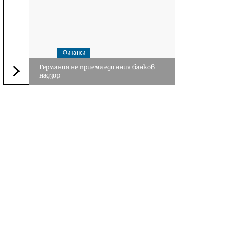
Финанси
Германия не приема единния банков
надзор
Следваща новина