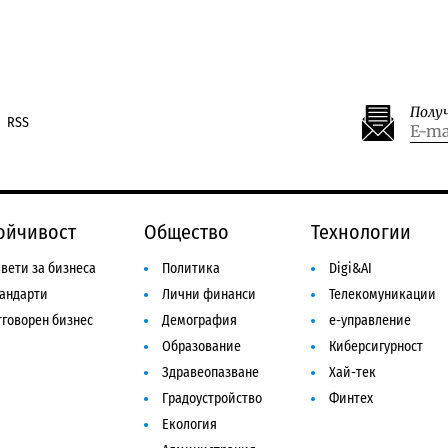
Полу
RSS
ойчивост
Общество
Технологии
вети за бизнеса
Политика
Digi&AI
тандарти
Лични финанси
Телекомуникации
говорен бизнес
Демография
е-управление
Образование
Киберсигурност
Здравеопазване
Хай-тек
Градоустройство
Финтех
Екология