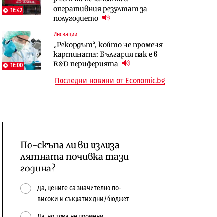
оперативния резултат за
център в Доброславци
16:42
10:12
полугодието
Digi&AI
Компании
Иновации
Трафикът толкова е намалял,
„Ендуросат“ ще строи огромен
„Рекордът“, който не променя
че големи медии обмислят да се
космически и отбранителен
картината: България пак е в
откажат напълно от Google
център в Доброславци
R&D периферията
16:00
Последни новини от Economic.bg
По-скъпа ли ви излиза
лятната почивка тази
година?
Да, цените са значително по-
високи и съкратих дни/бюджет
Да, но това не промени