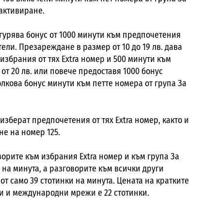
 активиране.
игурява бонус от 1000 минути към предпочетения
тели. Презареждане в размер от 10 до 19 лв. дава
избрания от тях Extra номер и 500 минути към
от 20 лв. или повече предоставя 1000 бонус
олкова бонус минути към петте номера от група За
 изберат предпочетения от тях Extra номер, както и
не на номер 125.
орите към избрания Extra номер и към група За
и на минута, а разговорите към всички други
от само 39 стотинки на минута. Цената на кратките
и и международни мрежи е 22 стотинки.