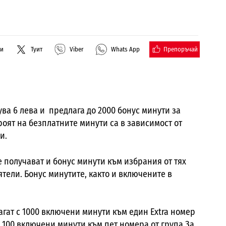
Препоръчай
ли
Туит
Viber
Whats App
ува 6 лева и предлага до 2000 бонус минути за
оят на безплатните минути са в зависимост от
и.
 получават и бонус минути към избрания от тях
ятели. Бонус минутите, както и включените в
.
агат с 1000 включени минути към един Extra номер
с 100 включени минути към пет номера от група За