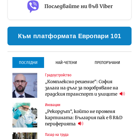
Последвайте ни във Viber
Към платформата Европари 101
ПОСЛЕДНИ
НАЙ-ЧЕТЕНИ
ПРЕПОРЪЧАНИ
Градоустройство
Градоустройство
Инфраструктура
„Комплексно решение“: София
Столична община избра
Проектирането на тунела под
залага на дълг за подобряване на
изпълнител за преместването на
Петрохан ще върви паралелно с
градския транспорт и улиците
трамвайното трасе по бул.
екологичните оценки
„Скобелев“
Иновации
Компании
Инфраструктура
„Рекордът“, който не променя
„Хювефарма“ подписа договор за
Проектирането на тунела под
картината: България пак е в R&D
придобиване на Euroapi Italy
Петрохан ще върви паралелно с
периферията
екологичните оценки
Пазар на труда
Финанси