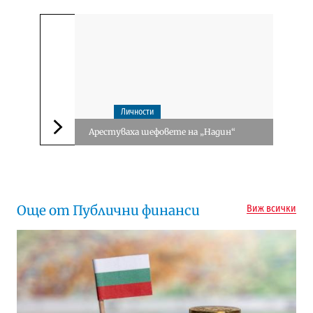
Личности
Арестуваха шефовете на „Надин“
Следваща новина
Още от Публични финанси
Виж всички