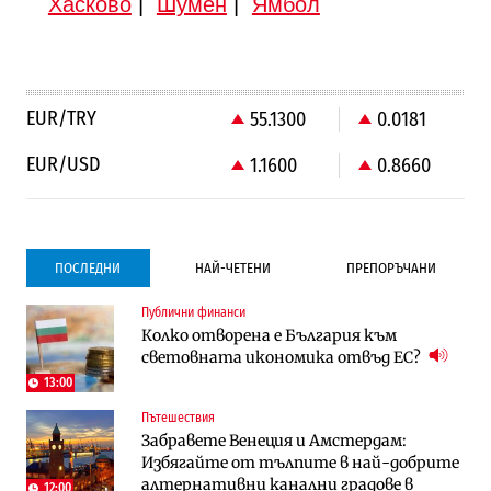
Хасково
|
Шумен
|
Ямбол
EUR/TRY
55.1300
0.0181
EUR/USD
1.1600
0.8660
ПОСЛЕДНИ
НАЙ-ЧЕТЕНИ
ПРЕПОРЪЧАНИ
Публични финанси
Градоустройство
Компании
Колко отворена е България към
Столична община избра изпълнител за
Vivacom предлага над 150 устройства с
световната икономика отвъд ЕС?
преместването на трамвайното
90% отстъпка през август
трасе по бул. „Скобелев“
13:00
Пътешествия
Компании
Градоустройство
Забравете Венеция и Амстердам:
Vivacom предлага над 150 устройства с
Столична община избра изпълнител за
Избягайте от тълпите в най-добрите
90% отстъпка през август
преместването на трамвайното
алтернативни канални градове в
трасе по бул. „Скобелев“
12:00