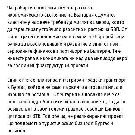
Чакрабарти продължи коментара си за
икономическото състояние на България с думите,
властите у нас вече трябва да мислят за мерки, които
да гарантират устойчиво развитие и растеж на БВП. От
своя страна вицепремиерът изтъкна, че Европейската
банка за възстановяване и развитие е един от най-
сериозните финансови партньори на България. Тя е
инвестирала в икономиката ни над два милиарда евро
за големи инфраструктурни проекти.
Един от тях е планът за интегриран градски транспорт
в Бургас, който е не само първият за страната ни, а и
изобщо за региона. "От Унгария и Словакия вече са
поискали подробностите около начинанието, за да го
осъществят в свои големи градове", съобщи Дянков,
цитиран от бТВ. Той обеща, че реализираният проект
ще подпомогне туристическия бизнес в Бургас и
региона.