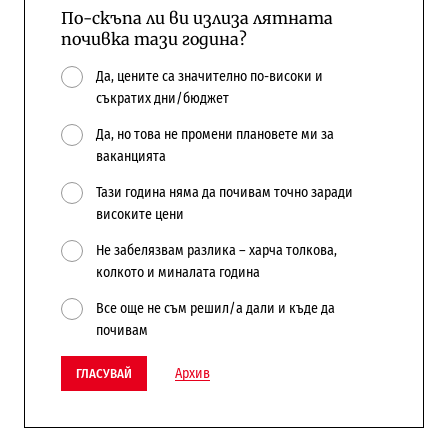
По-скъпа ли ви излиза лятната
почивка тази година?
Да, цените са значително по-високи и
съкратих дни/бюджет
Да, но това не промени плановете ми за
ваканцията
Тази година няма да почивам точно заради
високите цени
Не забелязвам разлика – харча толкова,
колкото и миналата година
Все още не съм решил/а дали и къде да
почивам
Архив
ГЛАСУВАЙ