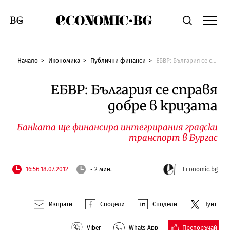
Economic.bg
Търсене
Смяна на език
Начало
Икономика
Публични финанси
ЕБВР: България се справя добре в кризата
ЕБВР: България се справя
добре в кризата
Банката ще финансира интегрирания градски
транспорт в Бургас
16:56 18.07.2012
~ 2 мин.
Economic.bg
Изпрати
Сподели
Сподели
Туит
Препоръчай
Viber
Whats App