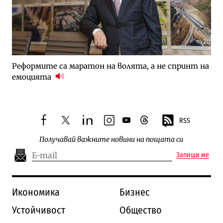
Реформите са маратон на волята, а не спринт на
емоцията
RSS
facebook
twitter
linkedin
instagram
youtube
threads
Получавай важните новини на пощата си
Запиши ме
Икономика
Бизнес
Устойчивост
Общество