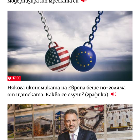
модернизира жп мрежата си
17:00
Някога икономиката на Европа беше по-голяма
от щатската. Какво се случи? (графика)