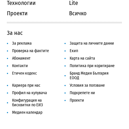
Технологии
Lite
Проекти
Всичко
За нас
За реклама
Защита на личните данни
Проверка на фактите
Екип
Абонамент
Карта на сайта
Контакти
Политика при коригиране
Етичен кодекс
Бранд Медия България
ЕООД
Кариера при нас
Условия за ползване
Профил на купувача
Подкрепете ни
Конфигурация на
Проекти
бисквитки по ЕИЗ
Медиен календар