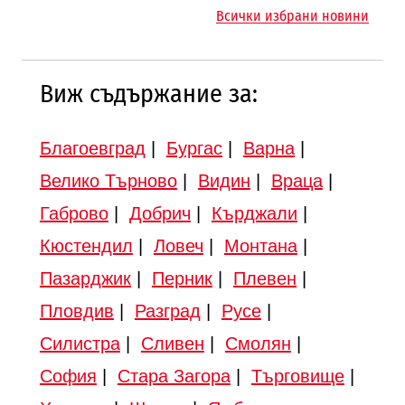
магистралата Русе – Велико
магистрала „Черно море“
Всички избрани новини
Търново
Виж съдържание за:
Благоевград
|
Бургас
|
Варна
|
Велико Търново
|
Видин
|
Враца
|
Габрово
|
Добрич
|
Кърджали
|
Кюстендил
|
Ловеч
|
Монтана
|
Пазарджик
|
Перник
|
Плевен
|
Пловдив
|
Разград
|
Русе
|
Силистра
|
Сливен
|
Смолян
|
София
|
Стара Загора
|
Търговище
|