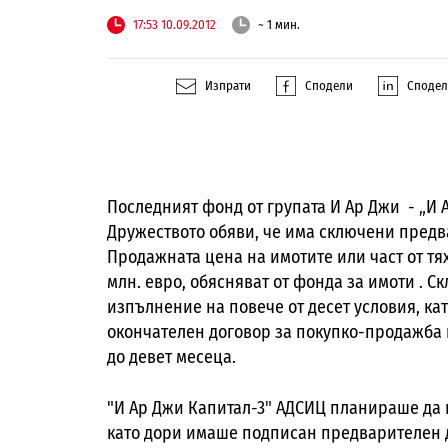
17:53 10.09.2012
~ 1 мин.
Изпрати
Сподели
Споде
Последният фонд от групата И Ар Джи - „И 
Дружеството обяви, че има сключени предва
Продажната цена на имотите или част от тях
млн. евро, обясняват от фонда за имоти . 
изпълнение на повече от десет условия, кат
окончателен договор за покупко-продажба н
до девет месеца.
"И Ар Джи Капитал-3" АДСИЦ планираше да 
като дори имаше подписан предварителен до