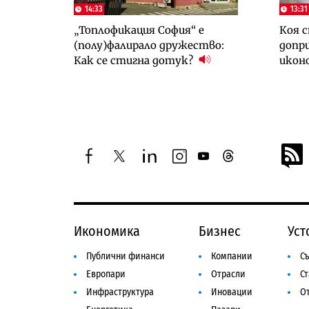
14:33
13:31
„Топлофикация София“ e
Коя с
(полу)фалирало дружество:
допри
Как се стигна дотук?
икон
facebook
twitter
linkedin
instagram
youtube
threads
Икономика
Бизнес
Уст
Публични финанси
Компании
Съ
Европари
Отрасли
С
Инфраструктура
Иновации
От