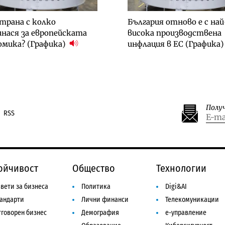
трана с колко
България отново е с най
нася за европейската
висока производствена
омика? (Графика)
инфлация в ЕС (Графика
Полу
RSS
ойчивост
Общество
Технологии
вети за бизнеса
Политика
Digi&AI
тандарти
Лични финанси
Телекомуникации
говорен бизнес
Демография
е-управление