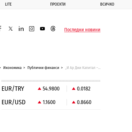
LITE
ПРОЕКТИ
ВСИЧКО
ик
Последни новини
acebook
twitter
linkedin
instagram
youtube
threads
Икономика
Публични финанси
„И Ар Джи Капитал – 3” продава два имота
EUR/TRY
54.9800
0.0182
EUR/USD
1.1600
0.8660