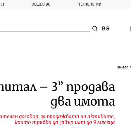
СТ
ОБЩЕСТВО
ТЕХНОЛОГИИ
nomic.bg
Търсене
Смяна на ез
f
Търси
Начало
питал – 3” продава
два имота
телен договор, за продажбата на активите,
които трябва да завършат до 9 месеца