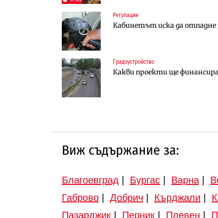
Регулации
Инфраструктура
Финанси
Кабинетът иска да отпадне з
АПИ възложи промяната на п
Ипотечното кредитиране в Б
Търново
Градоустройство
Градоустройство
Инфраструктура
Какви проекти ще финансира 
Шест кандидата с интерес к
Вторият мост над Варненск
„Черно море“
Виж съдържание за:
Благоевград
|
Бургас
|
Варна
|
В
Габрово
|
Добрич
|
Кърджали
|
К
Пазарджик
|
Перник
|
Плевен
|
П