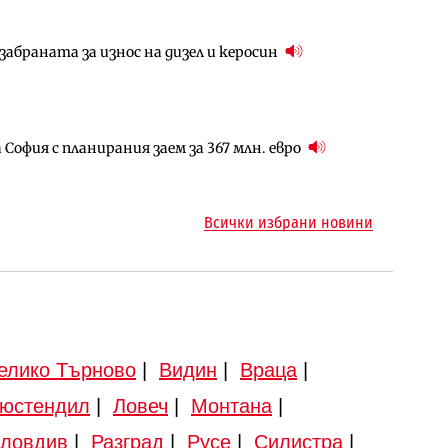
абраната за износ на дизел и керосин
арцеларния план за магистралата Русе – Велико
ългария продължава да се охлажда (Графика)
София с планирания заем за 367 млн. евро
ъм надзора на двете метростанции в „Люлин“
ото езеро става част от бъдещата магистрала
Всички избрани новини
елико Търново
|
Видин
|
Враца
|
юстендил
|
Ловеч
|
Монтана
|
ловдив
|
Разград
|
Русе
|
Силистра
|