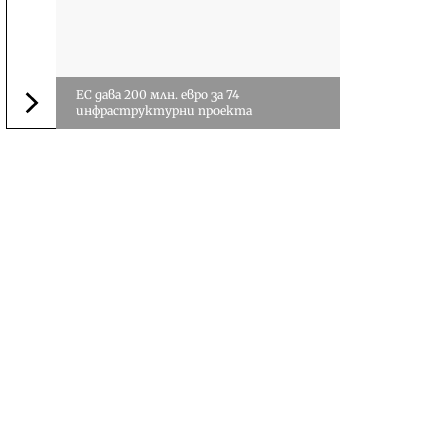
ЕС дава 200 млн. евро за 74
инфраструктурни проекта
Следваща новина