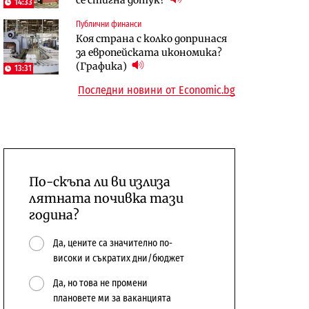
14:33
бюджетите си
Публични финанси
To:know
Компании
Коя страна с колко допринася
Последни дни с обозначаване на
А1 отново е лидер при
за европейската икономика?
цените в лева: Какво
технологичните компании и
(Графика)
13:31
предстои?
системните интегратори
Последни новини от Economic.bg
По-скъпа ли ви излиза
лятната почивка тази
година?
Да, цените са значително по-
високи и съкратих дни/бюджет
Да, но това не промени
плановете ми за ваканцията