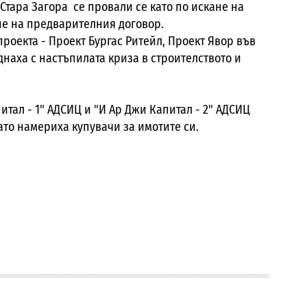
Стара Загора се провали се като по искане на
не на предварителния договор.
роекта - Проект Бургас Ритейл, Проект Явор във
днаха с настъпилата криза в строителството и
итал - 1" АДСИЦ и "И Ар Джи Капитал - 2" АДСИЦ
ато намериха купувачи за имотите си.