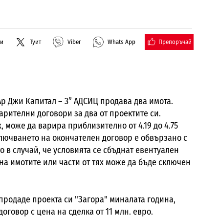
Препоръчай
ли
Туит
Viber
Whats App
Ар Джи Капитал – 3” АДСИЦ продава два имота.
рителни договори за два от проектите си.
, може да варира приблизително от 4.19 до 4.75
Сключването на окончателен договор е обвързано с
о в случай, че условията се сбъднат евентуален
а имотите или части от тях може да бъде сключен
продаде проекта си "Загора" миналата година,
говор с цена на сделка от 11 млн. евро.