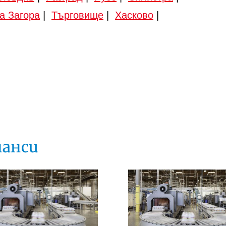
а Загора
|
Търговище
|
Хасково
|
нанси