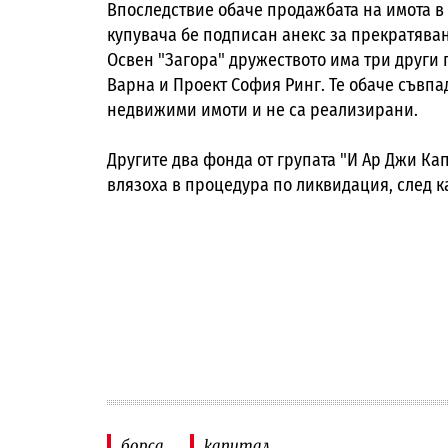
Впоследствие обаче продажбата на имота в 
купувача бе подписан анекс за прекратява
Освен "Загора" дружеството има три други п
Варна и Проект София Ринг. Те обаче съвпа
недвижими имоти и не са реализирани.
Другите два фонда от групата "И Ар Джи Кап
влязоха в процедура по ликвидация, след к
борса
капитал