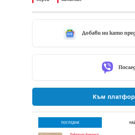
Добави ни като пре
Послед
Към платфор
ПОСЛЕДНИ
НА
Публични финанси
Инфраструктура
Инфраструктура