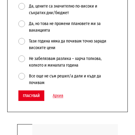
Да, цените са значително по-високи и
съкратих дни/бюджет
Да, но това не промени плановете ми за
ваканцията
Тази година няма да почивам точно заради
високите цени
Не забелязвам разлика – харча толкова,
колкото и миналата година
Все още не съм решил/а дали и къде да
почивам
Архив
ГЛАСУВАЙ