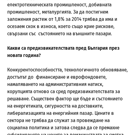
електротехническата промишленост, добивната
промишленост, металургията. За да постигнем
заложения растеж от 1,8% за 2014 трябва да има и
осезаем скок в износа, което също крие рискове,
свързани със състоянието на външните пазари.
Какви са предизвикателствата пред България през
новата година?
Конкурентоспособността, технологичното обновяване,
достъпът до финансиране и еврофондовете,
намаляването на административния натиск,
корупцията отново са сред предизвикателствата за
решаване. Съществен фактор ще бъде и състоянието
на енергетиката, сигурността на доставките,
либерализацията на енергийния пазар. Цените в
сектора не трябва да служат за провеждане на
социална политика и затова следва да се премахне
субсидирането на цените за домакинствата за сметка