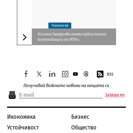
Технологии
Илияна Захариевa поема публичните
комуникации на МТел
Следваща новина
RSS
facebook
twitter
linkedin
instagram
youtube
threads
Получавай важните новини на пощата си
Запиши ме
Икономика
Бизнес
Устойчивост
Общество