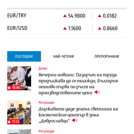
EUR/TRY
54.9800
0.0182
EUR/USD
1.1600
0.8660
ПОСЛЕДНИ
НАЙ-ЧЕТЕНИ
ПРЕПОРЪЧАНИ
Денят
Компании
Компании
Вечерни новини: Пазарът на труда
Vivacom предлага над 150 устройства с
Vivacom предлага над 150 устройства с
продължава да се охлажда; България
90% отстъпка през август
90% отстъпка през август
отново първа по ръст на
18:00
производствените цени
Градоустройство
To:know
Регулации
Столична община избра изпълнител за
Последни дни с обозначаване на цените
Държавата даде зелена светлина на
преместването на трамвайното
в лева: Какво предстои?
космическия център в зона
трасе по бул. „Скобелев“
10:33
„Доброславци“
17:33
Енергетика
To:know
Регулации
АЕЦ „Козлодуй“ ще работи само още
Какво се променя в България от 1