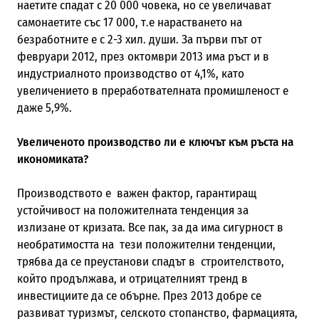
наетите спадат с 20 000 човека, но се увеличават
самонаетите със 17 000, т.е нарастването на
безработните е с 2-3 хил. души. За първи път от
февруари 2012, през октомври 2013 има ръст и в
индустриалното производство от 4,1%, като
увеличението в преработвателната промишленост е
даже 5,9%.
Увеличеното производство ли е ключът към ръста на
икономиката?
Производството е важен фактор, гарантиращ
устойчивост на положителната тенденция за
излизане от кризата. Все пак, за да има сигурност в
необратимостта на тези положителни тенденции,
трябва да се преустанови спадът в строителството,
който продължава, и отрицателният тренд в
инвестициите да се обърне. През 2013 добре се
развиват туризмът, селското стопанство, фармацията,