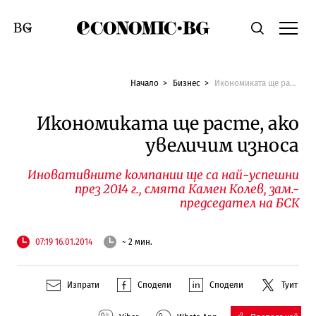
Economic.bg
Търсене
Смяна на език
Начало
Бизнес
Икономиката ще расте, ако увеличим износа
Икономиката ще расте, ако
увеличим износа
Иновативните компании ще са най-успешни
през 2014 г., смята Камен Колев, зам.-
председател на БСК
07:19 16.01.2014
~ 2 мин.
Изпрати
Сподели
Сподели
Туит