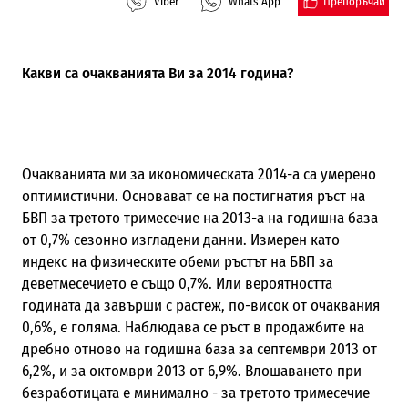
Препоръчай
Viber
Whats App
Какви са очакванията Ви за 2014 година?
Очакванията ми за икономическата 2014-а са умерено
оптимистични. Основават се на постигнатия ръст на
БВП за третото тримесечие на 2013-а на годишна база
от 0,7% сезонно изгладени данни. Измерен като
индекс на физическите обеми ръстът на БВП за
деветмесечието е също 0,7%. Или вероятността
годината да завърши с растеж, по-висок от очаквания
0,6%, е голяма. Наблюдава се ръст в продажбите на
дребно отново на годишна база за септември 2013 от
6,2%, и за октомври 2013 от 6,9%. Влошаването при
безработицата е минимално - за третото тримесечие