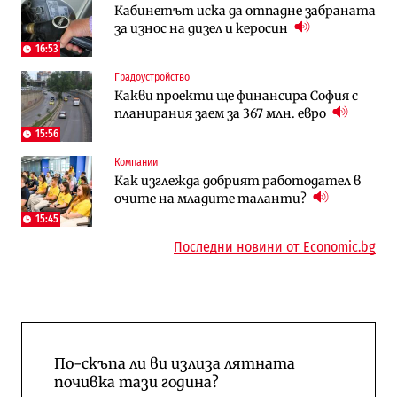
Кабинетът иска да отпадне забраната
няколко седмици, ако сушата продължи
август?
за износ на дизел и керосин
16:53
Публични финанси
Отрасли
Градоустройство
Общините вече зависят от
Жилищата в България поскъпват при
Какви проекти ще финансира София с
централната власт за 75% от
намаляващо население и все повече
планирания заем за 367 млн. евро
бюджетите си
сгради
15:56
To:know
Компании
Компании
Последни дни с обозначаване на цените
А1 отново е лидер при технологичните
Как изглежда добрият работодател в
в лева: Какво предстои?
компании и системните интегратори
очите на младите таланти?
15:45
Последни новини от Economic.bg
По-скъпа ли ви излиза лятната
почивка тази година?