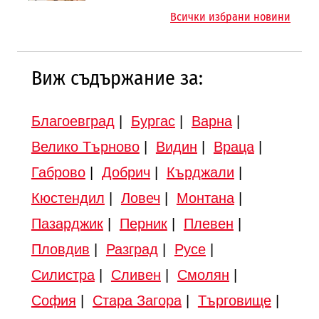
магистралата Русе – Велико
магистрала „Черно море“
Всички избрани новини
Търново
Виж съдържание за:
Благоевград
|
Бургас
|
Варна
|
Велико Търново
|
Видин
|
Враца
|
Габрово
|
Добрич
|
Кърджали
|
Кюстендил
|
Ловеч
|
Монтана
|
Пазарджик
|
Перник
|
Плевен
|
Пловдив
|
Разград
|
Русе
|
Силистра
|
Сливен
|
Смолян
|
София
|
Стара Загора
|
Търговище
|