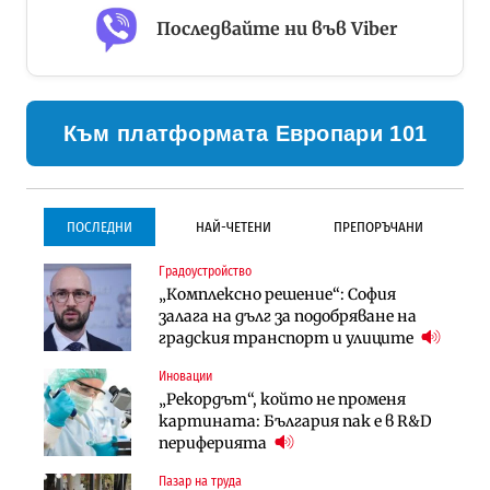
Последвайте ни във Viber
Към платформата Европари 101
ПОСЛЕДНИ
НАЙ-ЧЕТЕНИ
ПРЕПОРЪЧАНИ
Градоустройство
Градоустройство
Инфраструктура
„Комплексно решение“: София
Столична община избра
Проектирането на тунела под
залага на дълг за подобряване на
изпълнител за преместването на
Петрохан ще върви паралелно с
градския транспорт и улиците
трамвайното трасе по бул.
екологичните оценки
„Скобелев“
Иновации
Компании
Инфраструктура
„Рекордът“, който не променя
„Хювефарма“ подписа договор за
Проектирането на тунела под
картината: България пак е в R&D
придобиване на Euroapi Italy
Петрохан ще върви паралелно с
периферията
екологичните оценки
Пазар на труда
Финанси