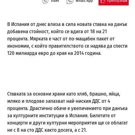
Препоръчай
Viber
Whats App
В Испания от днес влиза в сила новата ставка на данък
добавена стойност, който се вдига от 18 на 21
процента. Мярката е част от по-мащабен пакет от
икономии, с който правителството се надява да спести
120 милиарда евро до края на 2014 година.
Ставката за основни храни като хляб, брашно, яйца,
мляко и плодове запазват най-ниския ДДС от 4
процента. Драстично обаче е увеличението при данъка
за културните институции в Испания. Билетите от
концерти и други културни мероприятия ще се облагат
не с 8 на сто ДДС както досега, а с 21.