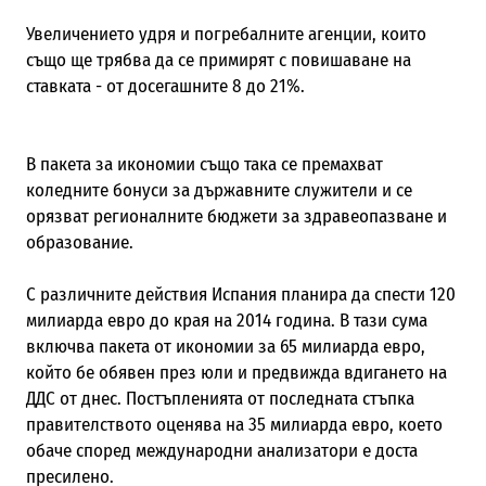
Увеличението удря и погребалните агенции, които
също ще трябва да се примирят с повишаване на
ставката - от досегашните 8 до 21%.
В пакета за икономии също така се премахват
коледните бонуси за държавните служители и се
орязват регионалните бюджети за здравеопазване и
образование.
С различните действия Испания планира да спести 120
милиарда евро до края на 2014 година. В тази сума
включва пакета от икономии за 65 милиарда евро,
който бе обявен през юли и предвижда вдигането на
ДДС от днес. Постъпленията от последната стъпка
правителството оценява на 35 милиарда евро, което
обаче според международни анализатори е доста
пресилено.