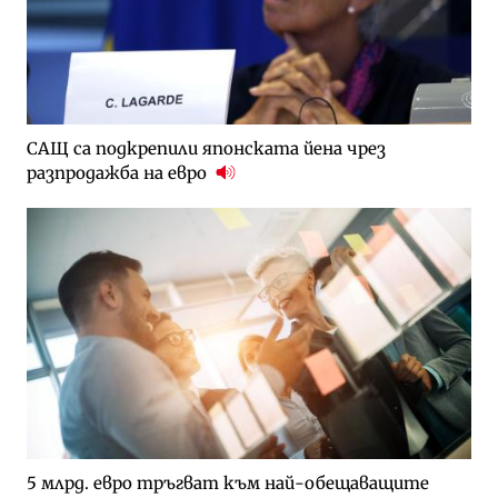
САЩ са подкрепили японската йена чрез
разпродажба на евро
5 млрд. евро тръгват към най-обещаващите