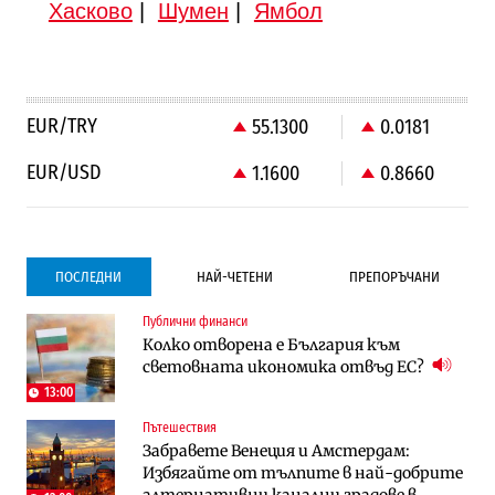
Хасково
|
Шумен
|
Ямбол
EUR/TRY
55.1300
0.0181
EUR/USD
1.1600
0.8660
ПОСЛЕДНИ
НАЙ-ЧЕТЕНИ
ПРЕПОРЪЧАНИ
Публични финанси
Градоустройство
Компании
Колко отворена е България към
Столична община избра изпълнител за
Vivacom предлага над 150 устройства с
световната икономика отвъд ЕС?
преместването на трамвайното
90% отстъпка през август
трасе по бул. „Скобелев“
13:00
Пътешествия
Компании
Градоустройство
Забравете Венеция и Амстердам:
Vivacom предлага над 150 устройства с
Столична община избра изпълнител за
Избягайте от тълпите в най-добрите
90% отстъпка през август
преместването на трамвайното
алтернативни канални градове в
трасе по бул. „Скобелев“