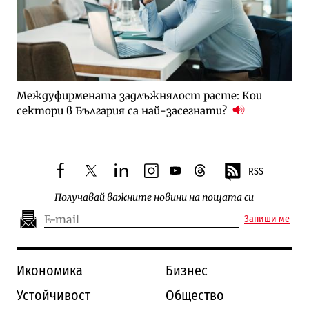
Междуфирмената задлъжнялост расте: Кои
сектори в България са най-засегнати?
RSS
facebook
twitter
linkedin
instagram
youtube
threads
Получавай важните новини на пощата си
Запиши ме
Икономика
Бизнес
Устойчивост
Общество