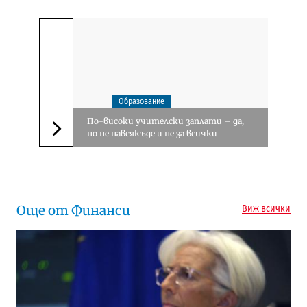
Образование
По-високи учителски заплати – да,
но не навсякъде и не за всички
Следваща новина
Още от Финанси
Виж всички