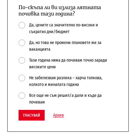
По-скъпа ли ви излиза лятната
почивка тази година?
Да, цените са значително по-високи и
съкратих дни/бюджет
Да, но това не промени плановете ми за
ваканцията
Тази година няма да почивам точно заради
високите цени
Не забелязвам разлика – харча толкова,
колкото и миналата година
Все още не съм решил/а дали и къде да
почивам
Архив
ГЛАСУВАЙ