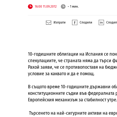
16:00 11.09.2012
~ 1 мин.
Изпрати
Сподели
Споде
10-годишните облигации на Испания се пон
спекулациите, че страната няма да търси 
Рахой заяви, че се противопоставя на бюд
условие за каквато и да е помощ.
В същото време 10-годишните държавни об
конституционните съдии във федералната р
Европейския механизъм за стабилност утре
Търсенето на най-сигурните активи на евр