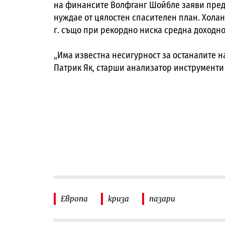
на финансите Волфганг Шойбле заяви пред 
нуждае от цялостен спасителен план. Холан
г. също при рекордно ниска средна доходно
„Има известна несигурност за останалите н
Патрик Як, старши анализатор инструменти 
Европа
криза
пазари