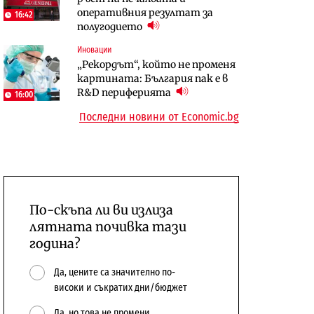
оперативния резултат за
сушата продължи
16:42
10:12
полугодието
Digi&AI
Компании
Иновации
Трафикът толкова е намалял,
„Ендуросат“ ще строи огромен
„Рекордът“, който не променя
че големи медии обмислят да се
космически и отбранителен
картината: България пак е в
откажат напълно от Google
център в Доброславци
R&D периферията
16:00
Последни новини от Economic.bg
По-скъпа ли ви излиза
лятната почивка тази
година?
Да, цените са значително по-
високи и съкратих дни/бюджет
Да, но това не промени