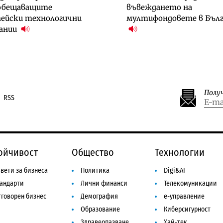
обещаващите
въвеждането на
пейски технологични
мултифондовете в Бълг
ании
Полу
RSS
ойчивост
Общество
Технологии
вети за бизнеса
Политика
Digi&AI
тандарти
Лични финанси
Телекомуникации
говорен бизнес
Демография
е-управление
Образование
Киберсигурност
Здравеопазване
Хай-тек