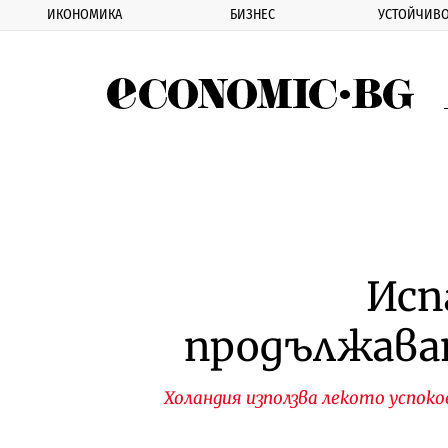
ИКОНОМИКА
БИЗНЕС
УСТОЙЧИВО
Eco
Исп
продължава
Холандия използва лекото успоко