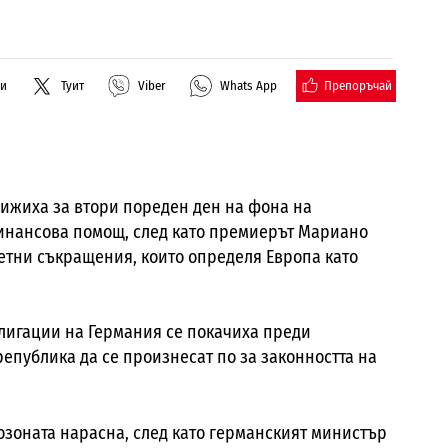
Препоръчай
ли
Туит
Viber
Whats App
ижиха за втори пореден ден на фона на
финансова помощ, след като премиерът Мариано
жетни съкращения, които определя Европа като
лигации на Германия се покачиха преди
епублика да се произнесат по за законността на
.
озоната нарасна, след като германският министър