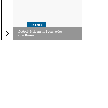
Енергетика
Добрев: Искът на Русия е без
основания
Следваща новина