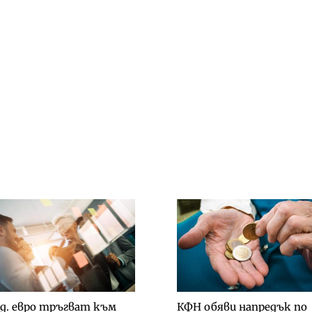
рд. евро тръгват към
КФН обяви напредък по