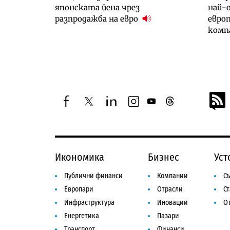
японската йена чрез
най-
разпродажба на евро
евро
комп
facebook
twitter
linkedin
instagram
youtube
threads
Икономика
Бизнес
Уст
Публични финанси
Компании
Съ
Европари
Отрасли
С
Инфраструктура
Иновации
От
Енергетика
Пазари
Транспорт
Финанси