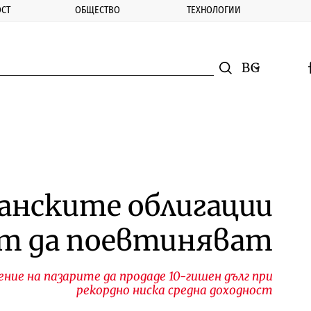
СТ
ОБЩЕСТВО
ТЕХНОЛОГИИ
nomic.bg
Търсене
Смяна на ез
f
Търси
анските облигации
т да поевтиняват
ение на пазарите да продаде 10-гишен дълг при
рекордно ниска средна доходност