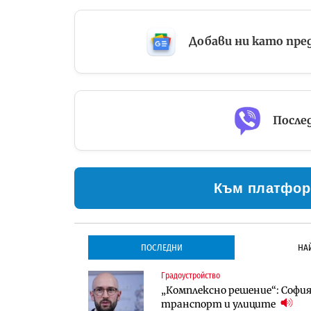
Добави ни като пре
Послед
Към платфор
ПОСЛЕДНИ
НА
Градоустройство
Градоустройство
Инфраструктура
„Комплексно решение“: София 
Столична община избра изп
Проектирането на тунела по
транспорт и улиците
трасе по бул. „Скобелев“
оценки