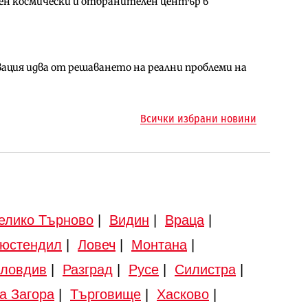
ен космически и отбранителен център в
за придобиване на Euroapi Italy
ълнител за преместването на трамвайното
ция идва от решаването на реални проблеми на
арцеларния план за магистралата Русе – Велико
ото езеро става част от бъдещата магистрала
Всички избрани новини
елико Търново
|
Видин
|
Враца
|
юстендил
|
Ловеч
|
Монтана
|
ловдив
|
Разград
|
Русе
|
Силистра
|
а Загора
|
Търговище
|
Хасково
|