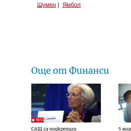
Шумен
|
Ямбол
Още от Финанси
18:12
САЩ са подкрепили
5 мл