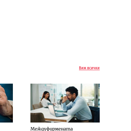
Виж всички
Междуфирмената