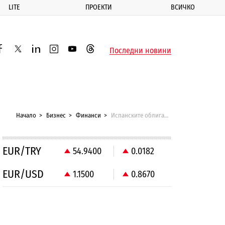
LITE
ПРОЕКТИ
ВСИЧКО
ик
Последни новини
acebook
twitter
linkedin
instagram
youtube
threads
Начало
Бизнес
Финанси
Испанските облигации продължават да поевтиняват
EUR/TRY
54.9400
0.0182
EUR/USD
1.1500
0.8670