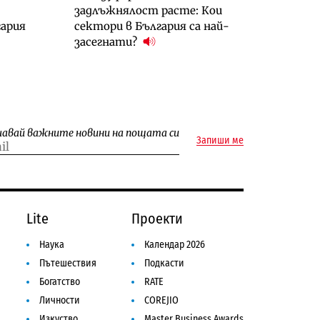
задлъжнялост расте: Кои
ария
сектори в България са най-
засегнати?
чавай важните новини на пощата си
Запиши ме
Lite
Проекти
Наука
Календар 2026
Пътешествия
Подкасти
Богатство
RATE
Личности
COREJIO
Изкуство
Master Business Awards