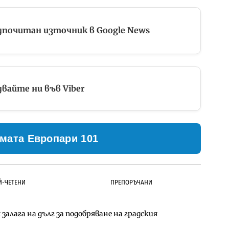
дпочитан източник в Google News
вайте ни във Viber
мата Европари 101
Й-ЧЕТЕНИ
ПРЕПОРЪЧАНИ
залага на дълг за подобряване на градския
ълнител за преместването на трамвайното
д Петрохан ще върви паралелно с екологичните