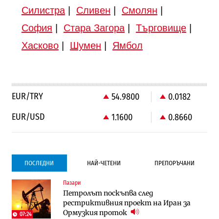
Силистра
|
Сливен
|
Смолян
|
София
|
Стара Загора
|
Търговище
|
Хасково
|
Шумен
|
Ямбол
EUR/TRY
54.9800
0.0182
EUR/USD
1.1600
0.8660
ПОСЛЕДНИ
НАЙ-ЧЕТЕНИ
ПРЕПОРЪЧАНИ
Пазари
Градоустройство
Компании
Петролът поскъпва след
Столична община избра изпълнител за
Vivacom предлага над 150 устройства с
рестриктивния проект на Иран за
преместването на трамвайното
90% отстъпка през август
Ормузкия проток
трасе по бул. „Скобелев“
07:24