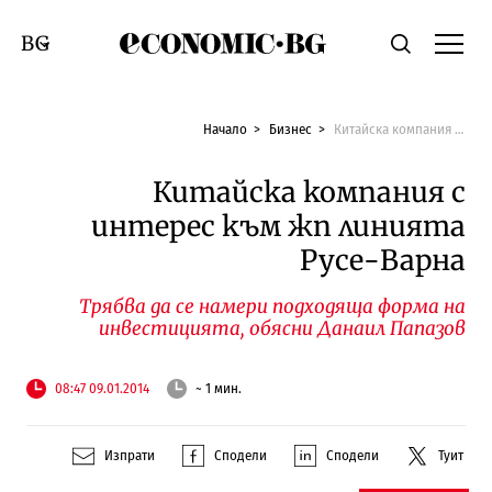
Economic.bg
Търсене
Смяна на език
Начало
Бизнес
Китайска компания с интерес към жп линията Русе-Варна
Китайска компания с
интерес към жп линията
Русе-Варна
Трябва да се намери подходяща форма на
инвестицията, обясни Данаил Папазов
08:47 09.01.2014
~ 1 мин.
Изпрати
Сподели
Сподели
Туит