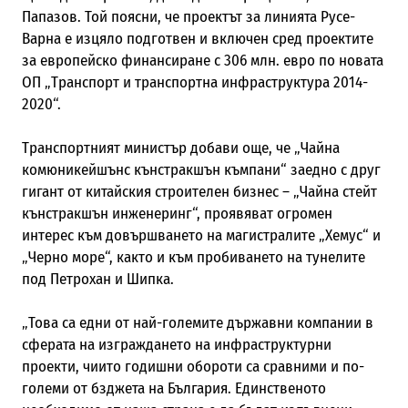
Папазов. Той поясни, че проектът за линията Русе-
Варна е изцяло подготвен и включен сред проектите
за европейско финансиране с 306 млн. евро по новата
ОП „Транспорт и транспортна инфраструктура 2014-
2020“.
Транспортният министър добави още, че „Чайна
комюникейшънс кънстракшън къмпани“ заедно с друг
гигант от китайския строителен бизнес – „Чайна стейт
кънстракшън инженеринг“, проявяват огромен
интерес към довършването на магистралите „Хемус“ и
„Черно море“, както и към пробиването на тунелите
под Петрохан и Шипка.
„Това са едни от най-големите държавни компании в
сферата на изграждането на инфраструктурни
проекти, чиито годишни обороти са сравними и по-
големи от бзджета на България. Единственото