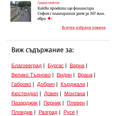
Градоустройство
Публични финанси
Търново
Какви проекти ще финансира
Регионалният министър поема „на
Градоустройство
София с планирания заем за 367 млн.
ръчно управление“ общинската
Шест кандидата с интерес към
евро
инвестиционна програма
надзора на двете метростанции в
Всички избрани новини
„Люлин“
Виж съдържание за:
Благоевград
|
Бургас
|
Варна
|
Велико Търново
|
Видин
|
Враца
|
Габрово
|
Добрич
|
Кърджали
|
Кюстендил
|
Ловеч
|
Монтана
|
Пазарджик
|
Перник
|
Плевен
|
Пловдив
|
Разград
|
Русе
|