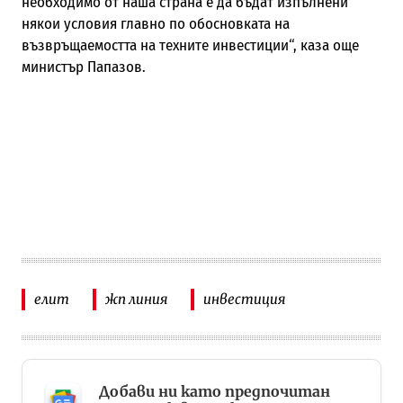
необходимо от наша страна е да бъдат изпълнени
някои условия главно по обосновката на
възвръщаемостта на техните инвестиции“, каза още
министър Папазов.
елит
жп линия
инвестиция
Добави ни като предпочитан