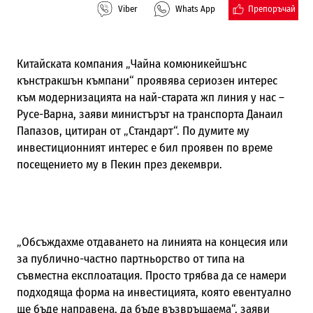
Препоръчай
Viber
Whats App
Китайската компания „Чайна комюникейшънс
кънстракшън къмпани“ проявява сериозен интерес
към модернизацията на най-старата жп линия у нас –
Русе-Варна, заяви министърът на транспорта Данаил
Папазов, цитиран от „Стандарт“. По думите му
инвестиционният интерес е бил проявен по време
посещението му в Пекин през декември.
„Обсъждахме отдаването на линията на концесия или
за публично-частно партньорство от типа на
съвместна експлоатация. Просто трябва да се намери
подходяща форма на инвестицията, която евентуално
ще бъде направена, да бъде възвръщаема“, заяви