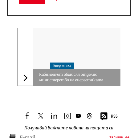
Енергетика
Кабинетът обмисля отделно
министерство на енергетиката
Следваща новина
RSS
facebook
twitter
linkedin
instagram
youtube
threads
Получавай важните новини на пощата си
Запиши ме