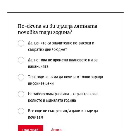
По-скъпа ли ви излиза лятната
почивка тази година?
Да, цените са значително по-високи и
съкратих дни/бюджет
Да, но това не промени плановете ми за
ваканцията
Тази година няма да почивам точно заради
високите цени
Не забелязвам разлика – харча толкова,
колкото и миналата година
Все още не съм решил/а дали и къде да
почивам
Архив
ГЛАСУВАЙ