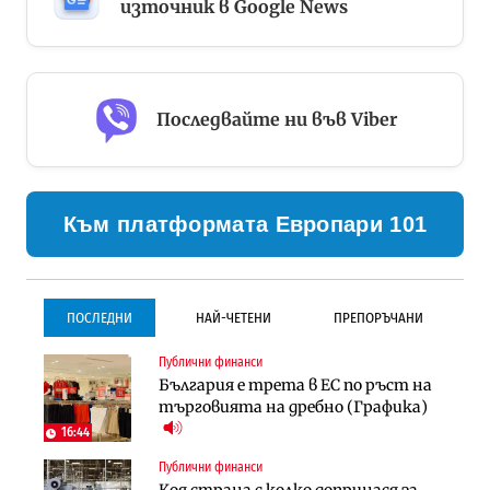
източник в Google News
Последвайте ни във Viber
Към платформата Европари 101
ПОСЛЕДНИ
НАЙ-ЧЕТЕНИ
ПРЕПОРЪЧАНИ
Публични финанси
Градоустройство
Инфраструктура
България е трета в ЕС по ръст на
Столична община избра
Проектирането на тунела под
търговията на дребно (Графика)
изпълнител за преместването на
Петрохан ще върви паралелно с
трамвайното трасе по бул.
екологичните оценки
16:44
„Скобелев“
Публични финанси
Компании
Инфраструктура