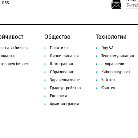
RSS
ойчивост
Общество
Технологии
вети за бизнеса
Политика
Digi&AI
тандарти
Лични финанси
Телекомуникации
говорен бизнес
Демография
е-управление
Образование
Киберсигурност
Здравеопазване
Хай-тек
Градоустройство
Финтех
Екология
Администрация