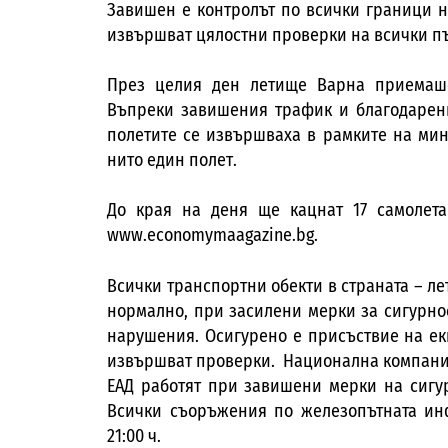
Завишен е контролът по всички граници н
извършват цялостни проверки на всички пъ
През целия ден летище Варна приемаше 
Въпреки завишения трафик и благодарени
полетите се извършваха в рамките на мин
нито един полет.
До края на деня ще кацнат 17 самолета
www.economymaagazine.bg.
Всички транспортни обекти в страната – ле
нормално, при засилени мерки за сигурно
нарушения. Осигурено е присъствие на ек
извършват проверки. Национална компания
ЕАД работят при завишени мерки на сигур
Всички съоръжения по железопътната инф
21:00 ч.