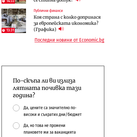
14:33
бюджетите си
Публични финанси
To:know
Компании
Коя страна с колко допринася
Последни дни с обозначаване на
А1 отново е лидер при
за европейската икономика?
цените в лева: Какво
технологичните компании и
(Графика)
13:31
предстои?
системните интегратори
Последни новини от Economic.bg
По-скъпа ли ви излиза
лятната почивка тази
година?
Да, цените са значително по-
високи и съкратих дни/бюджет
Да, но това не промени
плановете ми за ваканцията