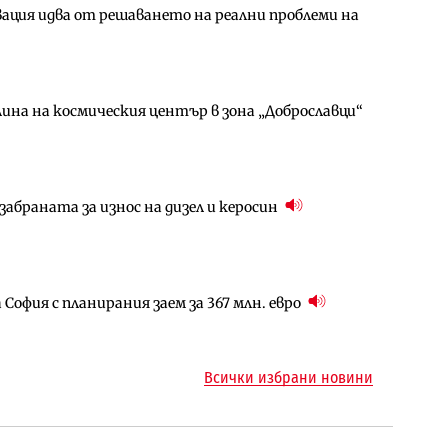
ция идва от решаването на реални проблеми на
амо още няколко седмици, ако сушата продължи
гове и същите обезщетения: НС прие социалния
ина на космическия център в зона „Доброславци“
за придобиване на Euroapi Italy
ъчните оценки на имотите може да бъдат
абраната за износ на дизел и керосин
арцеларния план за магистралата Русе – Велико
ългария продължава да се охлажда (Графика)
София с планирания заем за 367 млн. евро
ъм надзора на двете метростанции в „Люлин“
ото езеро става част от бъдещата магистрала
Всички избрани новини