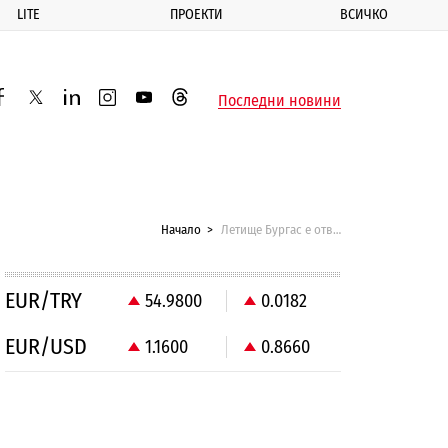
LITE
ПРОЕКТИ
ВСИЧКО
ик
Последни новини
acebook
twitter
linkedin
instagram
youtube
threads
Начало
Летище Бургас е отворено за полети
EUR/TRY
54.9800
0.0182
EUR/USD
1.1600
0.8660