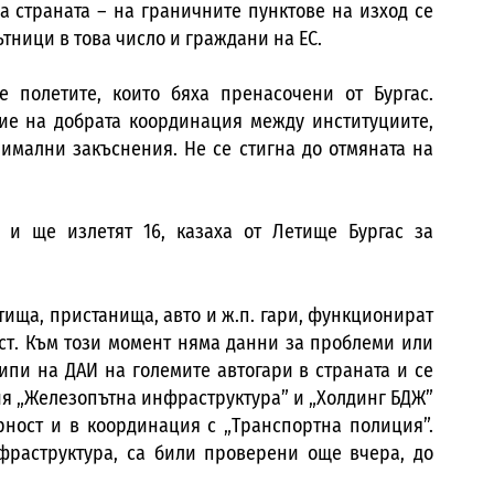
а страната – на граничните пунктове на изход се
тници в това число и граждани на ЕС.
полетите, които бяха пренасочени от Бургас.
е на добрата координация между институциите,
имални закъснения. Не се стигна до отмяната на
 и ще излетят 16, казаха от Летище Бургас за
тища, пристанища, авто и ж.п. гари, функционират
ст. Към този момент няма данни за проблеми или
ипи на ДАИ на големите автогари в страната и се
 „Железопътна инфраструктура” и „Холдинг БДЖ”
ност и в координация с „Транспортна полиция”.
раструктура, са били проверени още вчера, до