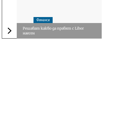
Финанси
Решават какво да правят с Libor
наесен
Следваща новина