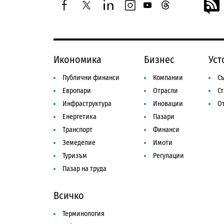
facebook
twitter
linkedin
instagram
youtube
threads
Икономика
Бизнес
Уст
Публични финанси
Компании
Съ
Европари
Отрасли
С
Инфраструктура
Иновации
От
Енергетика
Пазари
Транспорт
Финанси
Земеделие
Имоти
Туризъм
Регулации
Пазар на труда
Всичко
Терминология