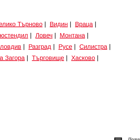
елико Търново
|
Видин
|
Враца
|
юстендил
|
Ловеч
|
Монтана
|
ловдив
|
Разград
|
Русе
|
Силистра
|
а Загора
|
Търговище
|
Хасково
|
Полу