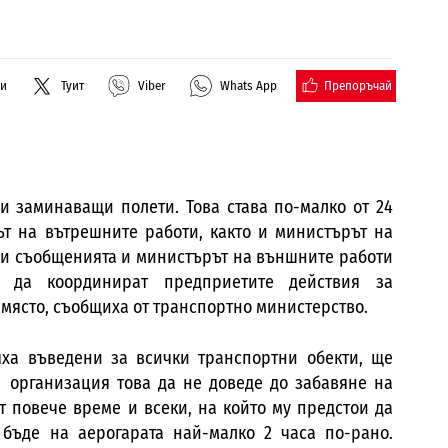
Препоръчай
ли
Туит
Viber
Whats App
и заминаващи полети. Това става по-малко от 24
т на вътрешните работи, както и министърът на
и съобщенията и министърът на външните работи
 да координират предприетите действия за
 място, съобщиха от транспортно министерство.
яха въведени за всички транспортни обекти, ще
е организация това да не доведе до забавяне на
т повече време и всеки, на който му предстои да
бъде на аерогарата най-малко 2 часа по-рано.