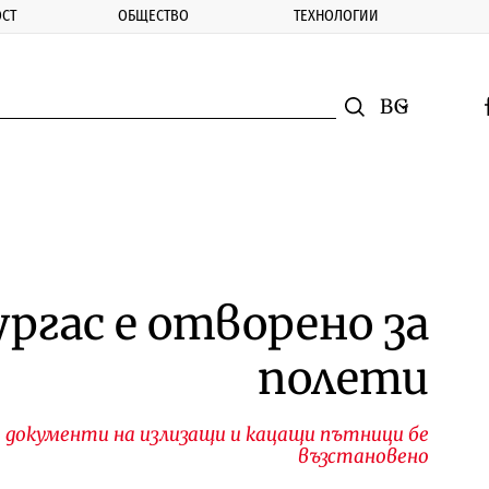
СТ
ОБЩЕСТВО
ТЕХНОЛОГИИ
nomic.bg
Търсене
Смяна на ез
f
Търси
ргас е отворено за
полети
а документи на излизащи и кацащи пътници бе
възстановено