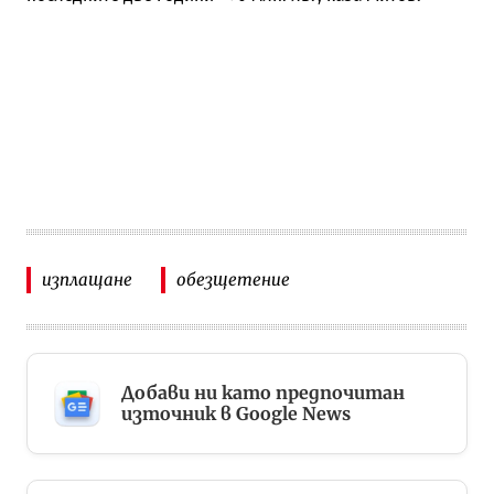
изплащане
обезщетение
Добави ни като предпочитан
източник в Google News