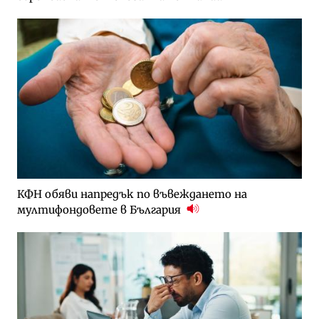
КФН обяви напредък по въвеждането на
мултифондовете в България