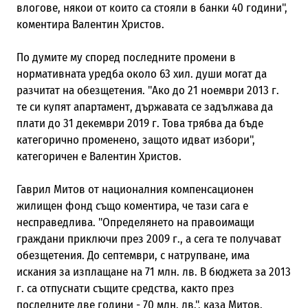
влогове, някои от които са стояли в банки 40 години",
коментира Валентин Христов.
По думите му според последните промени в
нормативната уредба около 63 хил. души могат да
разчитат на обезщетения. "Ако до 21 ноември 2013 г.
те си купят апартамент, държавата се задължава да
плати до 31 декември 2019 г. Това трябва да бъде
категорично променено, защото идват избори",
категоричен е Валентин Христов.
Гаврил Митов от националния компенсационен
жилищен фонд също коментира, че тази сага е
несправедлива. "Определянето на правоимащи
граждани приключи през 2009 г., а сега те получават
обезщетения. До септември, с натрупване, има
искания за изплащане на 71 млн. лв. В бюджета за 2013
г. са отпуснати същите средства, както през
последните две години - 70 млн. лв.", каза Митов.