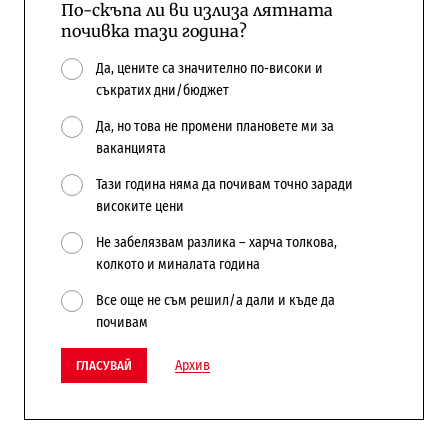
По-скъпа ли ви излиза лятната
почивка тази година?
Да, цените са значително по-високи и
съкратих дни/бюджет
Да, но това не промени плановете ми за
ваканцията
Тази година няма да почивам точно заради
високите цени
Не забелязвам разлика – харча толкова,
колкото и миналата година
Все още не съм решил/а дали и къде да
почивам
Архив
ГЛАСУВАЙ