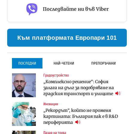
Последвайте ни във Viber
Към платформата Европари 101
ПОСЛЕДНИ
НАЙ-ЧЕТЕНИ
ПРЕПОРЪЧАНИ
Градоустройство
Градоустройство
Инфраструктура
„Комплексно решение“: София
Столична община избра
Проектирането на тунела под
залага на дълг за подобряване на
изпълнител за преместването на
Петрохан ще върви паралелно с
градския транспорт и улиците
трамвайното трасе по бул.
екологичните оценки
„Скобелев“
Иновации
Компании
Инфраструктура
„Рекордът“, който не променя
„Хювефарма“ подписа договор за
Проектирането на тунела под
картината: България пак е в R&D
придобиване на Euroapi Italy
Петрохан ще върви паралелно с
периферията
екологичните оценки
Пазар на труда
Финанси