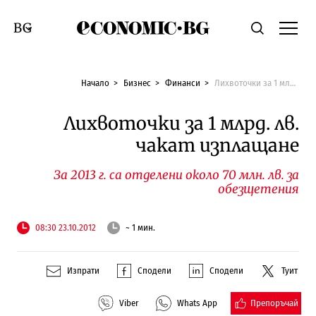
Economic.bg
Търсене
Смяна на език
Начало
Бизнес
Финанси
Лихвоточки за 1 млрд. лв. чакат изплащане
Лихвоточки за 1 млрд. лв.
чакат изплащане
За 2013 г. са отделени около 70 млн. лв. за
обезщетения
08:30 23.10.2012
~ 1 мин.
Изпрати
Сподели
Сподели
Туит
Препоръчай
Viber
Whats App