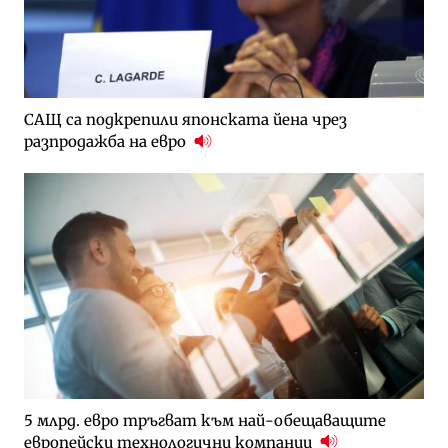
САЩ са подкрепили японската йена чрез
разпродажба на евро
5 млрд. евро тръгват към най-обещаващите
европейски технологични компании