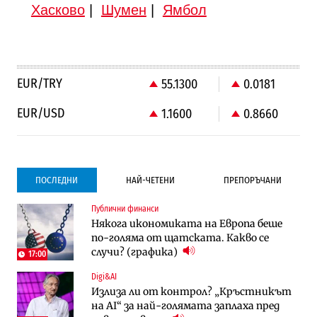
Хасково
|
Шумен
|
Ямбол
EUR/TRY
55.1300
0.0181
EUR/USD
1.1600
0.8660
ПОСЛЕДНИ
НАЙ-ЧЕТЕНИ
ПРЕПОРЪЧАНИ
Публични финанси
Градоустройство
Компании
Някога икономиката на Европа беше
Столична община избра изпълнител за
Vivacom предлага над 150 устройства с
по-голяма от щатската. Какво се
преместването на трамвайното
90% отстъпка през август
случи? (графика)
трасе по бул. „Скобелев“
17:00
Digi&AI
Компании
Градоустройство
Излиза ли от контрол? „Кръстникът
Vivacom предлага над 150 устройства с
Столична община избра изпълнител за
на AI“ за най-голямата заплаха пред
90% отстъпка през август
преместването на трамвайното