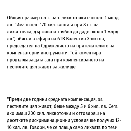
Общият размер на т. нар. лихвоточки е около 1 млрд.
лв. "Има около 170 хил. влога и при 8 ст. на
лихвоточка, държавата трябва да даде около 1 млрд.
лв.", обясни в ефира на бТВ Валентин Христов,
председател на Сдружението на притежателите на
компенсаторни инструменти. Той коментира
продължаващата сага при компенсирането на
пестилите цял живот за жилище.
"Преди две години средната компенсация, за
пестилите цял живот, беше между 5 и 6 хил. лв. Сега
ако имаш 200 хил. лихвоточки и отговаряш на
десетките дискриминационни условия ще получих 12-
16 хил. лв. Говори, че се плаща само лихвата по тези