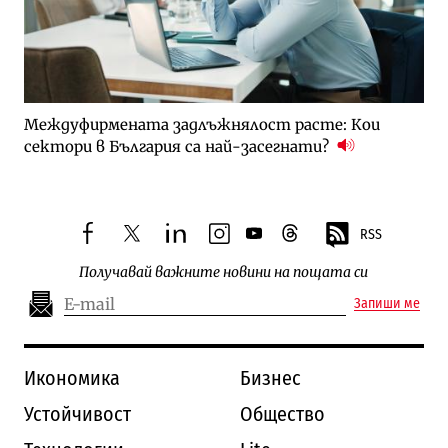
Междуфирмената задлъжнялост расте: Кои
сектори в България са най-засегнати?
RSS
facebook
twitter
linkedin
instagram
youtube
threads
Получавай важните новини на пощата си
Запиши ме
Икономика
Бизнес
Устойчивост
Общество