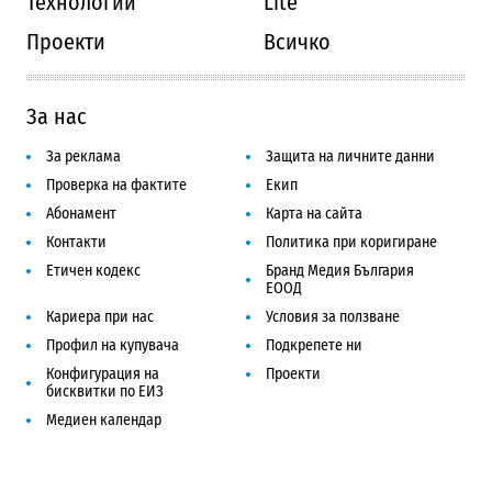
Технологии
Lite
Проекти
Всичко
За нас
За реклама
Защита на личните данни
Проверка на фактите
Екип
Абонамент
Карта на сайта
Контакти
Политика при коригиране
Етичен кодекс
Бранд Медия България
ЕООД
Кариера при нас
Условия за ползване
Профил на купувача
Подкрепете ни
Конфигурация на
Проекти
бисквитки по ЕИЗ
Медиен календар