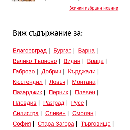
магистралата Русе – Велико
магистрала „Черно море“
Всички избрани новини
Търново
Виж съдържание за:
Благоевград
|
Бургас
|
Варна
|
Велико Търново
|
Видин
|
Враца
|
Габрово
|
Добрич
|
Кърджали
|
Кюстендил
|
Ловеч
|
Монтана
|
Пазарджик
|
Перник
|
Плевен
|
Пловдив
|
Разград
|
Русе
|
Силистра
|
Сливен
|
Смолян
|
София
|
Стара Загора
|
Търговище
|