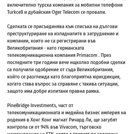
включително турска компания за мобилни телефони
Turkcell и дубайския Oger Telecom се провали.
Сделката се присъединява към списъка на дългови
преструктуриране на изпадналите в затруднение и
компании, които не са регистрирани във
Великобритания - като германската
телекомуникационна компания Primacom . През
последните три години вече нщколко подобни сделки
са получили одобрение от съда Великобритания,
който се разглежда като благоприятна юрисдикция,
когато става въпрос за справяне с такива ситуации,
защото има добре изпитани правна рамка.
PineBridge Investments, част от
телекомуникациионната и медийна бизнес империя на
родения в Хонг Конг магнат Ричард Ли, ще загубят
контрола си от 94% във Vivacom, търговско