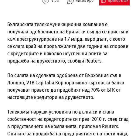
Препоръчай
Viber
Whats App
Българската телекомуникационна компания е
получила одобрението на бритаски съд да се пристъпи
към преструктуриране на 1.7 млрд. евро дълг, с което
се слага край на продължилите две години на спорове
с кредиторите и няколко неуспешни опити за
продажба на дружеството, съобщи Reuters.
По силата на сделката одобренa от Върховния съд в
Лондон, VTB Capital и Корпоративна търговска банка
получават правото да придобият над 70% от БТК от
настоящите кредитори на дружеството.
Телекомът наруши условията по дълга си и стана
сосбственост на кредиторите си през 2010 г. след спад
в представянето на компанията, припомня Reuters.
Опитите за продажба на предприятието на трети лица,