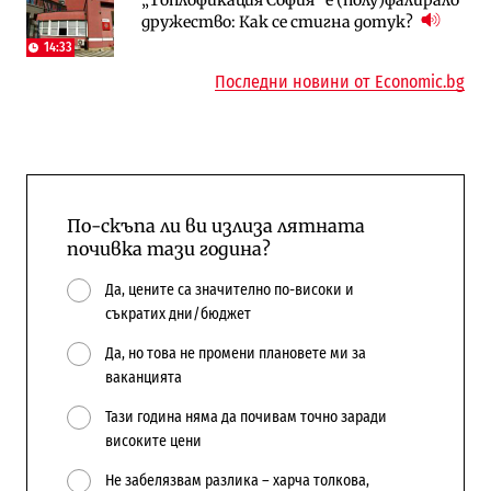
дружество: Как се стигна дотук?
централната власт за 75% от
намаляващо население и все повече
бюджетите си
сгради
14:33
Последни новини от Economic.bg
По-скъпа ли ви излиза лятната
почивка тази година?
Да, цените са значително по-високи и
съкратих дни/бюджет
Да, но това не промени плановете ми за
ваканцията
Тази година няма да почивам точно заради
високите цени
Не забелязвам разлика – харча толкова,