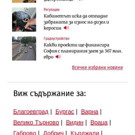
Регулации
Финанси
Инфраструктура
Кабинетът иска да отпадне
Ипотечното кредитиране в
АПИ възложи промяната на
забраната за износ на дизел и
България продължава да се охлажда
парцеларния план за
керосин
(Графика)
магистралата Русе – Велико
Градоустройство
Инфраструктура
Търново
Какви проекти ще финансира
Вторият мост над Варненското
Градоустройство
София с планирания заем за 367 млн.
езеро става част от бъдещата
Шест кандидата с интерес към
евро
магистрала „Черно море“
надзора на двете метростанции в
Всички избрани новини
„Люлин“
Виж съдържание за:
Благоевград
|
Бургас
|
Варна
|
Велико Търново
|
Видин
|
Враца
|
Габрово
|
Добрич
|
Кърджали
|