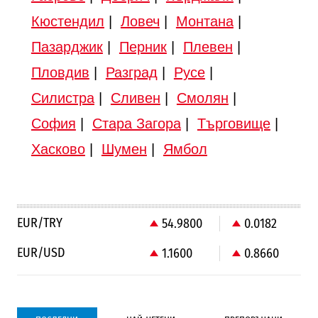
Кюстендил
|
Ловеч
|
Монтана
|
Пазарджик
|
Перник
|
Плевен
|
Пловдив
|
Разград
|
Русе
|
Силистра
|
Сливен
|
Смолян
|
София
|
Стара Загора
|
Търговище
|
Хасково
|
Шумен
|
Ямбол
EUR/TRY
54.9800
0.0182
EUR/USD
1.1600
0.8660