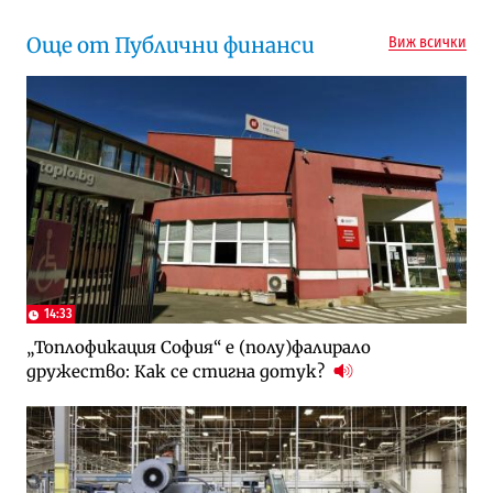
Още от Публични финанси
Виж всички
14:33
„Топлофикация София“ e (полу)фалирало
дружество: Как се стигна дотук?