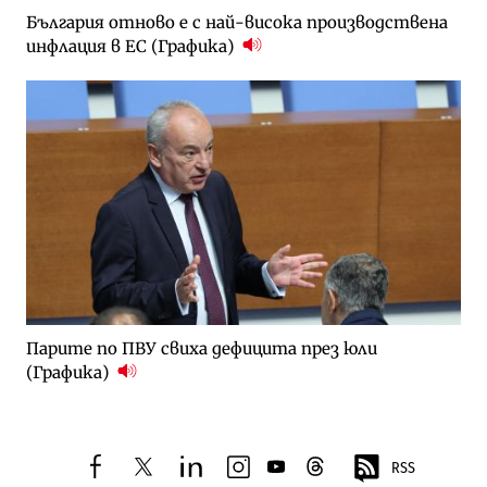
България отново е с най-висока производствена
инфлация в ЕС (Графика)
Парите по ПВУ свиха дефицита през юли
(Графика)
RSS
facebook
twitter
linkedin
instagram
youtube
threads