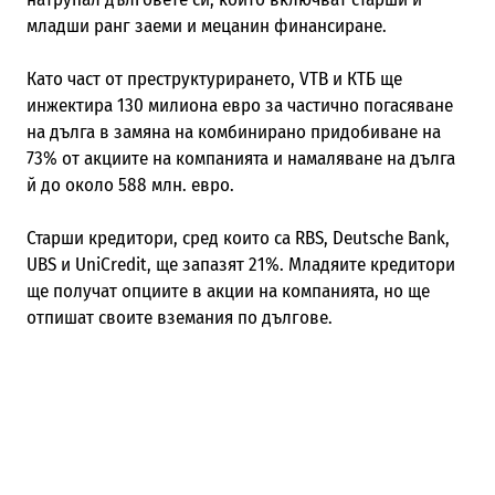
младши ранг заеми и мецанин финансиране.
Като част от преструктурирането, VTB и КТБ ще
инжектира 130 милиона евро за частично погасяване
на дълга в замяна на комбинирано придобиване на
73% от акциите на компанията и намаляване на дълга
й до около 588 млн. евро.
Старши кредитори, сред които са RBS, Deutsche Bank,
UBS и UniCredit, ще запазят 21%. Младяите кредитори
ще получат опциите в акции на компанията, но ще
отпишат своите вземания по дългове.