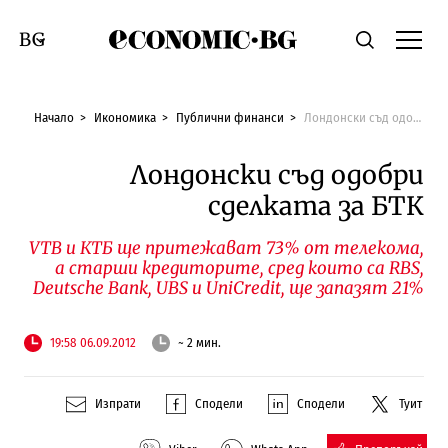
Economic.bg
Търсене
Смяна на език
Начало
Икономика
Публични финанси
Лондонски съд одобри сделката за БТК
Лондонски съд одобри
сделката за БТК
VTB и КТБ ще притежават 73% от телекома,
а старши кредиторите, сред които са RBS,
Deutsche Bank, UBS и UniCredit, ще запазят 21%
19:58 06.09.2012
~ 2 мин.
Изпрати
Сподели
Сподели
Туит