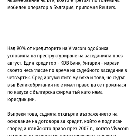
наименование на БТК, която е третият по големина
мобилен оператор в България, припомня Reuters.
Над 90% от кредиторите на Vivacom одобриха
условията на преструктуриране на заседанията през
август. Един кредитор - KDB Банк, Унгария - изрази
своето несъгласие по време на съдебното заседание в
четвъртък. Сред аргументите му бяха и това, че съдът
във Великобритания не е имал право да се произнася
по казуса с българска фирма тъй като няма
юрисдикции.
Въпреки това, съдията отхвърли възражението на
основание на договора за кредит, който е подписан
според английското право през 2007 г., когато Vivacom
натрупал дълговете си, които включват старши и