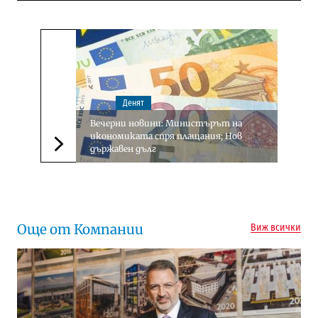
Денят
Вечерни новини: Министърът на
икономиката спря плащания; Нов
държавен дълг
Следваща новина
Още от Компании
Виж всички