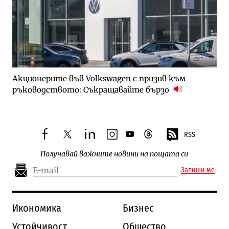
Акционерите във Volkswagen с призив към
ръководството: Съкращавайте бързо
RSS
facebook
twitter
linkedin
instagram
youtube
threads
Получавай важните новини на пощата си
Запиши ме
Икономика
Бизнес
Устойчивост
Общество