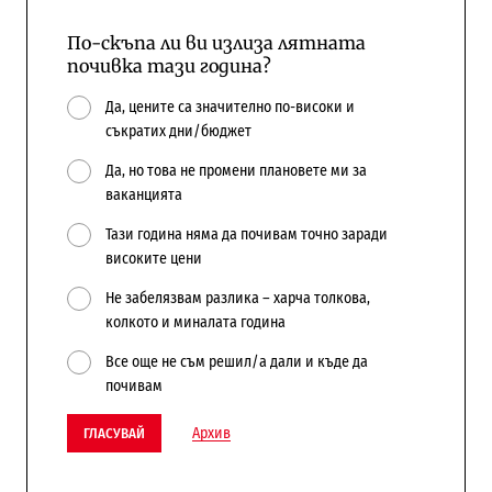
По-скъпа ли ви излиза лятната
почивка тази година?
Да, цените са значително по-високи и
съкратих дни/бюджет
Да, но това не промени плановете ми за
ваканцията
Тази година няма да почивам точно заради
високите цени
Не забелязвам разлика – харча толкова,
колкото и миналата година
Все още не съм решил/а дали и къде да
почивам
Архив
ГЛАСУВАЙ