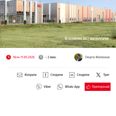
©
ECONOMIC.BG /
АББ БЪЛГАРИЯ
16:44 11.05.2026
~ 2 мин.
Георги Желязков
Изпрати
Сподели
Сподели
Туит
Препоръчай
Viber
Whats App