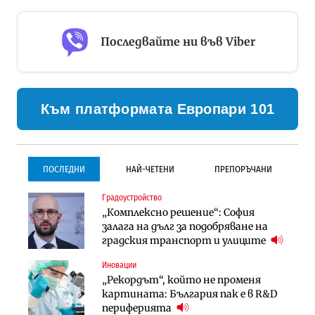
Последвайте ни във Viber
Към платформата Европари 101
ПОСЛЕДНИ
НАЙ-ЧЕТЕНИ
ПРЕПОРЪЧАНИ
Градоустройство
Градоустройство
Инфраструктура
„Комплексно решение“: София
Столична община избра
Проектирането на тунела под
залага на дълг за подобряване на
изпълнител за преместването на
Петрохан ще върви паралелно с
градския транспорт и улиците
трамвайното трасе по бул.
екологичните оценки
„Скобелев“
Иновации
Компании
Инфраструктура
„Рекордът“, който не променя
„Хювефарма“ подписа договор за
Проектирането на тунела под
картината: България пак е в R&D
придобиване на Euroapi Italy
Петрохан ще върви паралелно с
периферията