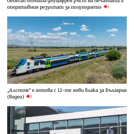
Generali отчита двуцифрен ръст на печалбата и
оперативния резултат за полугодието
„Алстом“ е готова с 12-те нови влака за България
(видео)