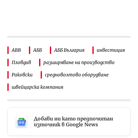
ABB
АББ
АББ България
инвестиция
Пловдив
разширяване на производство
Раковски
средноволтово оборудване
швейцарска компания
Добави ни като предпочитан
източник в Google News