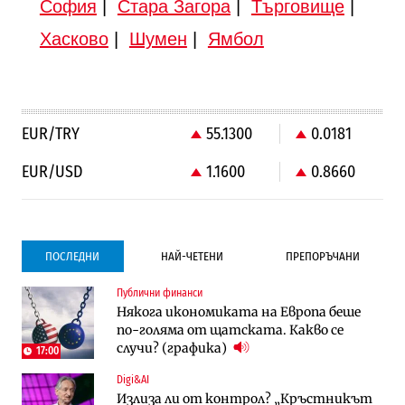
София
|
Стара Загора
|
Търговище
|
Хасково
|
Шумен
|
Ямбол
EUR/TRY
55.1300
0.0181
EUR/USD
1.1600
0.8660
ПОСЛЕДНИ
НАЙ-ЧЕТЕНИ
ПРЕПОРЪЧАНИ
Публични финанси
Градоустройство
Компании
Някога икономиката на Европа беше
Столична община избра изпълнител за
Vivacom предлага над 150 устройства с
по-голяма от щатската. Какво се
преместването на трамвайното
90% отстъпка през август
случи? (графика)
трасе по бул. „Скобелев“
17:00
Digi&AI
Компании
Градоустройство
Излиза ли от контрол? „Кръстникът
Vivacom предлага над 150 устройства с
Столична община избра изпълнител за