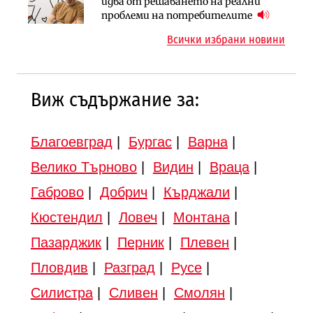
АПИ възложи промяната на
Вторият мост над Варненското
идва от решаването на реални
парцеларния план за
езеро става част от бъдещата
проблеми на потребителите
магистралата Русе – Велико
магистрала „Черно море“
Всички избрани новини
Търново
Виж съдържание за:
Благоевград
|
Бургас
|
Варна
|
Велико Търново
|
Видин
|
Враца
|
Габрово
|
Добрич
|
Кърджали
|
Кюстендил
|
Ловеч
|
Монтана
|
Пазарджик
|
Перник
|
Плевен
|
Пловдив
|
Разград
|
Русе
|
Силистра
|
Сливен
|
Смолян
|