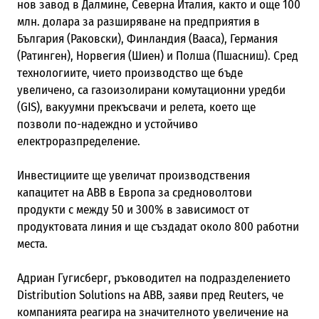
нов завод в Далмине, Северна Италия, както и още 100
млн. долара за разширяване на предприятия в
България (Раковски), Финландия (Вааса), Германия
(Ратинген), Норвегия (Шиен) и Полша (Пшасниш). Сред
технологиите, чието производство ще бъде
увеличено, са газоизолирани комутационни уредби
(GIS), вакуумни прекъсвачи и релета, което ще
позволи по-надеждно и устойчиво
електроразпределение.
Инвестициите ще увеличат производствения
капацитет на ABB в Европа за средноволтови
продукти с между 50 и 300% в зависимост от
продуктовата линия и ще създадат около 800 работни
места.
Адриан Гугисберг, ръководител на подразделението
Distribution Solutions на ABB, заяви пред Reuters, че
компанията реагира на значителното увеличение на