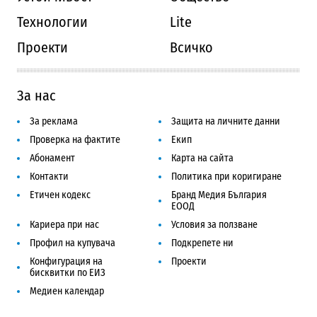
Технологии
Lite
Проекти
Всичко
За нас
За реклама
Защита на личните данни
Проверка на фактите
Екип
Абонамент
Карта на сайта
Контакти
Политика при коригиране
Етичен кодекс
Бранд Медия България
ЕООД
Кариера при нас
Условия за ползване
Профил на купувача
Подкрепете ни
Конфигурация на
Проекти
бисквитки по ЕИЗ
Медиен календар