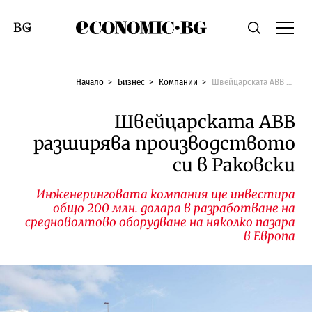
Economic.bg
Търсене
Смяна на език
Начало
Бизнес
Компании
Швейцарската ABB разширява производството си в Раковски
Швейцарската ABB
разширява производството
си в Раковски
Инженеринговата компания ще инвестира
общо 200 млн. долара в разработване на
средноволтово оборудване на няколко пазара
в Европа