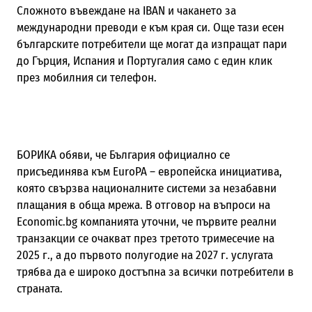
Сложното въвеждане на IBAN и чакането за
международни преводи е към края си. Още тази есен
българските потребители ще могат да изпращат пари
до Гърция, Испания и Португалия само с един клик
през мобилния си телефон.
БОРИКА обяви, че България официално се
присъединява към EuroPA – европейска инициатива,
която свързва националните системи за незабавни
плащания в обща мрежа. В отговор на въпроси на
Economic.bg компанията уточни, че първите реални
транзакции се очакват през третото тримесечие на
2025 г., а до първото полугодие на 2027 г. услугата
трябва да е широко достъпна за всички потребители в
страната.