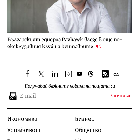
Българският еднорог Payhawk влезе в още по-
ексклузивния клуб на кентаврите
RSS
facebook
twitter
linkedin
instagram
youtube
threads
Получавай важните новини на пощата си
Запиши ме
Икономика
Бизнес
Устойчивост
Общество