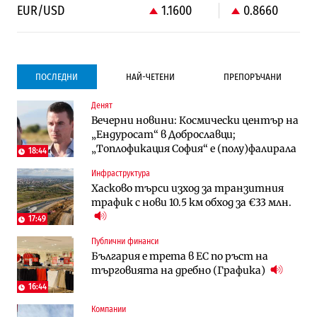
EUR/USD
1.1600
0.8660
ПОСЛЕДНИ
НАЙ-ЧЕТЕНИ
ПРЕПОРЪЧАНИ
Денят
Градоустройство
Компании
Вечерни новини: Космически център на
Столична община избра изпълнител за
Vivacom предлага над 150 устройства с
„Ендуросат“ в Доброславци;
преместването на трамвайното
90% отстъпка през август
„Топлофикация София“ e (полу)фалирала
трасе по бул. „Скобелев“
18:44
Инфраструктура
Компании
To:know
Хасково търси изход за транзитния
Vivacom предлага над 150 устройства с
Последни дни с обозначаване на цените
трафик с нови 10.5 км обход за €33 млн.
90% отстъпка през август
в лева: Какво предстои?
17:49
Публични финанси
Енергетика
Градоустройство
България е трета в ЕС по ръст на
АЕЦ „Козлодуй“ ще работи само още
Столична община избра изпълнител за
търговията на дребно (Графика)
няколко седмици, ако сушата продължи
преместването на трамвайното
трасе по бул. „Скобелев“
16:44
Компании
Digi&AI
Отрасли