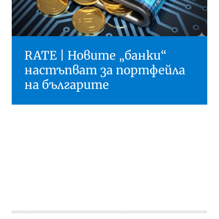
RATE | Новите „банки“
настъпват за портфейла
на българите