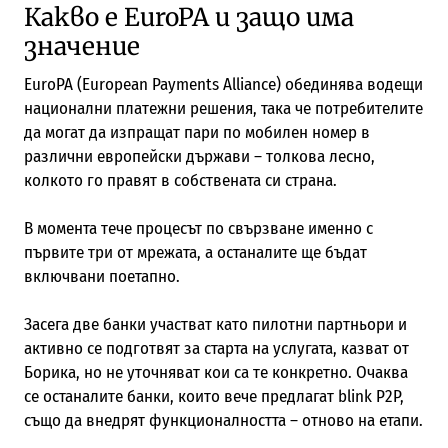
Какво е EuroPA и защо има
значение
EuroPA (European Payments Alliance) обединява водещи
национални платежни решения, така че потребителите
да могат да изпращат пари по мобилен номер в
различни европейски държави – толкова лесно,
колкото го правят в собствената си страна.
В момента тече процесът по свързване именно с
първите три от мрежата, а останалите ще бъдат
включвани поетапно.
Засега две банки участват като пилотни партньори и
активно се подготвят за старта на услугата, казват от
Борика, но не уточняват кои са те конкретно. Очаква
се останалите банки, които вече предлагат blink P2P,
също да внедрят функционалността – отново на етапи.