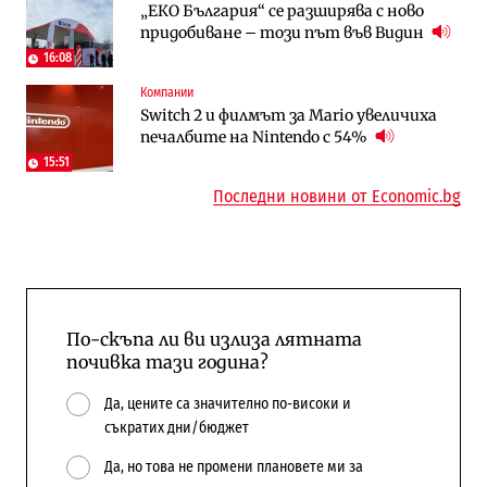
„ЕКО България“ се разширява с ново
Трафикът толкова е намалял, че големи
Жилищата в България поскъпват при
придобиване – този път във Видин
медии обмислят да се откажат
намаляващо население и все повече
напълно от Google
сгради
16:08
Компании
Публични финанси
Компании
Switch 2 и филмът за Mario увеличиха
Общините вече зависят от
А1 отново е лидер при технологичните
печалбите на Nintendo с 54%
централната власт за 75% от
компании и системните интегратори
бюджетите си
15:51
Последни новини от Economic.bg
По-скъпа ли ви излиза лятната
почивка тази година?
Да, цените са значително по-високи и
съкратих дни/бюджет
Да, но това не промени плановете ми за