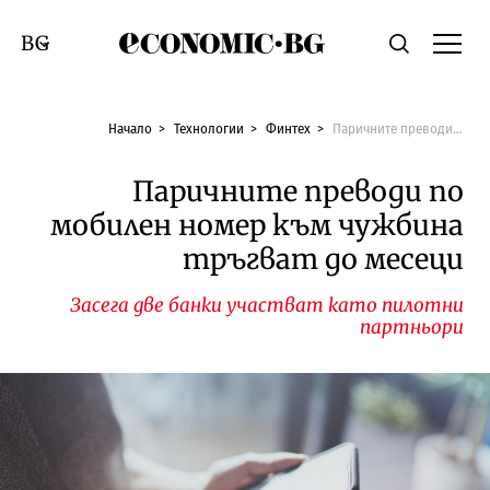
Economic.bg
Търсене
Смяна на език
Начало
Технологии
Финтех
Паричните преводи по мобилен номер към чужбина тръгват до месеци
Паричните преводи по
мобилен номер към чужбина
тръгват до месеци
Засега две банки участват като пилотни
партньори