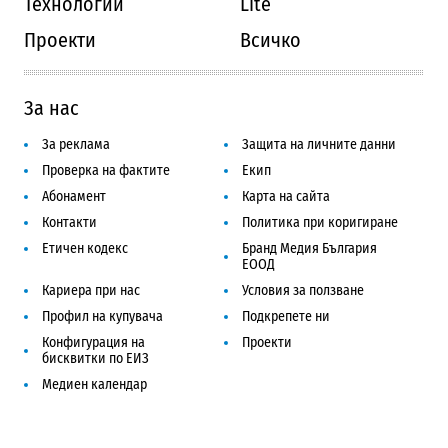
Технологии
Lite
Проекти
Всичко
За нас
За реклама
Защита на личните данни
Проверка на фактите
Екип
Абонамент
Карта на сайта
Контакти
Политика при коригиране
Етичен кодекс
Бранд Медия България
ЕООД
Кариера при нас
Условия за ползване
Профил на купувача
Подкрепете ни
Конфигурация на
Проекти
бисквитки по ЕИЗ
Медиен календар