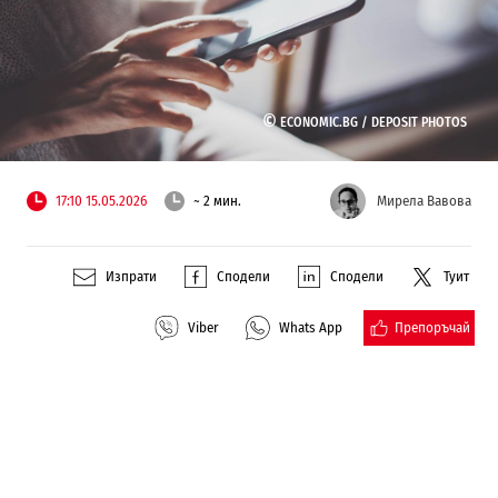
©
ECONOMIC.BG /
DEPOSIT PHOTOS
17:10 15.05.2026
~ 2 мин.
Мирела Вавова
Изпрати
Сподели
Сподели
Туит
Препоръчай
Viber
Whats App