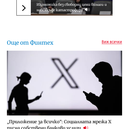
Икономика без свободни цени винаги и
навсякъде катастрофира
Следваща новина
Още от Финтех
Виж всички
„Приложение за всичко“: Социалната мрежа X
пусна собствени банкови услуги