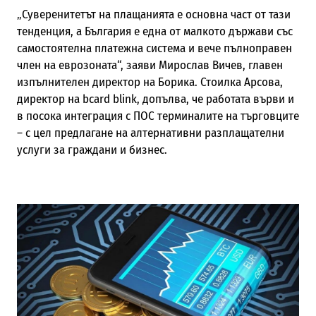
„Суверенитетът на плащанията е основна част от тази
тенденция, а България е една от малкото държави със
самостоятелна платежна система и вече пълноправен
член на еврозоната“, заяви Мирослав Вичев, главен
изпълнителен директор на Борика. Стоилка Арсова,
директор на bcard blink, допълва, че работата върви и
в посока интеграция с ПОС терминалите на търговците
– с цел предлагане на алтернативни разплащателни
услуги за граждани и бизнес.