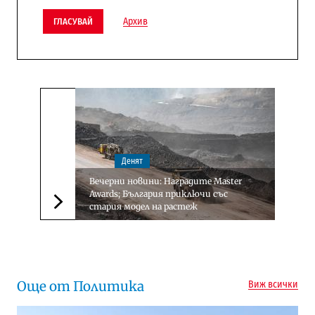
Архив
ГЛАСУВАЙ
Денят
Вечерни новини: Наградите Master
Awards; България приключи със
стария модел на растеж
Следваща новина
Още от Политика
Виж всички