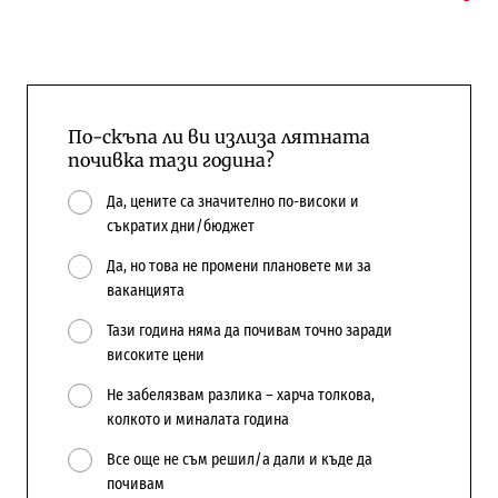
По-скъпа ли ви излиза лятната
почивка тази година?
Да, цените са значително по-високи и
съкратих дни/бюджет
Да, но това не промени плановете ми за
ваканцията
Тази година няма да почивам точно заради
високите цени
Не забелязвам разлика – харча толкова,
колкото и миналата година
Все още не съм решил/а дали и къде да
почивам