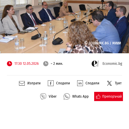
©
ECONOMIC.BG /
МИИИ
17:30 12.05.2026
~ 2 мин.
Economic.bg
Изпрати
Сподели
Сподели
Туит
Препоръчай
Viber
Whats App