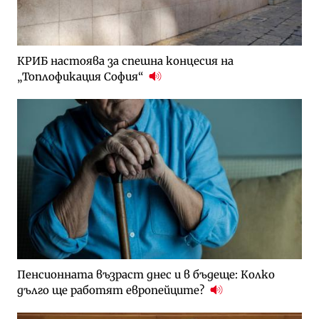
КРИБ настоява за спешна концесия на
„Топлофикация София“
Пенсионната възраст днес и в бъдеще: Колко
дълго ще работят европейците?