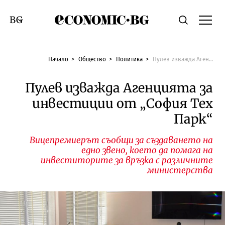
Economic.bg
Търсене
Смяна на език
Начало
Общество
Политика
Пулев изважда Агенцията за инвестиции от „София Тех Парк“
Пулев изважда Агенцията за
инвестиции от „София Тех
Парк“
Вицепремиерът съобщи за създаването на
едно звено, което да помага на
инвеститорите за връзка с различните
министерства