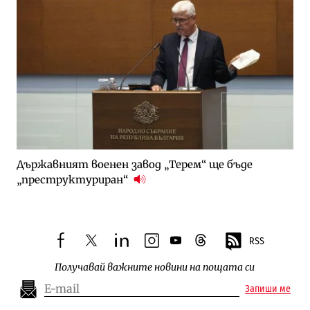
Държавният военен завод „Терем“ ще бъде
„преструктуриран“
RSS
facebook
twitter
linkedin
instagram
youtube
threads
Получавай важните новини на пощата си
Запиши ме