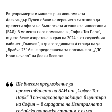
Вицепремиерът и министър на икономиката
Александър Пулев обяви намерението си отново да
премести офиса на Българската агенция за инвестиции
(БАИ). В момента тя се помещава в „София Тех Парк“,
където беше изпратена в края на 2024 г. от служебния
кабинет „Главчев“, а дългогодишната ѝ сграда на ул.
„Врабча 23“ беше предоставена за ползване от „ДПС –
Ново начало“ на Делян Пеевски.
Ще внесем предложение за
преместването на БАИ от „София Тех
Парк“ в по-подходяща локация в центъра
на София – в сградата на Централната
софийска пощенска станция, с оглед