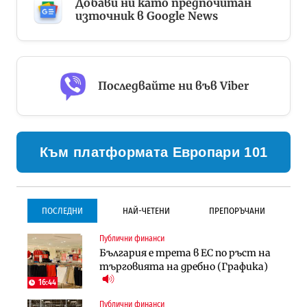
Добави ни като предпочитан
източник в Google News
Последвайте ни във Viber
Към платформата Европари 101
ПОСЛЕДНИ
НАЙ-ЧЕТЕНИ
ПРЕПОРЪЧАНИ
Публични финанси
Градоустройство
Инфраструктура
България е трета в ЕС по ръст на
Столична община избра
Проектирането на тунела под
търговията на дребно (Графика)
изпълнител за преместването на
Петрохан ще върви паралелно с
трамвайното трасе по бул.
екологичните оценки
16:44
„Скобелев“
Публични финанси
Компании