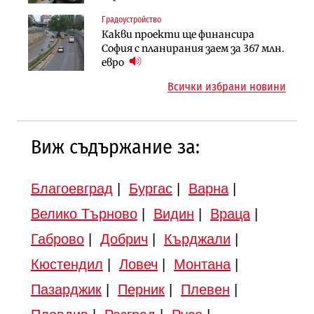
магистралата Русе – Велико
Градоустройство
Публични финанси
Търново
Какви проекти ще финансира
Регионалният министър поема „на
Градоустройство
София с планирания заем за 367 млн.
ръчно управление“ общинската
Шест кандидата с интерес към
евро
инвестиционна програма
надзора на двете метростанции в
Всички избрани новини
„Люлин“
Виж съдържание за:
Благоевград
|
Бургас
|
Варна
|
Велико Търново
|
Видин
|
Враца
|
Габрово
|
Добрич
|
Кърджали
|
Кюстендил
|
Ловеч
|
Монтана
|
Пазарджик
|
Перник
|
Плевен
|