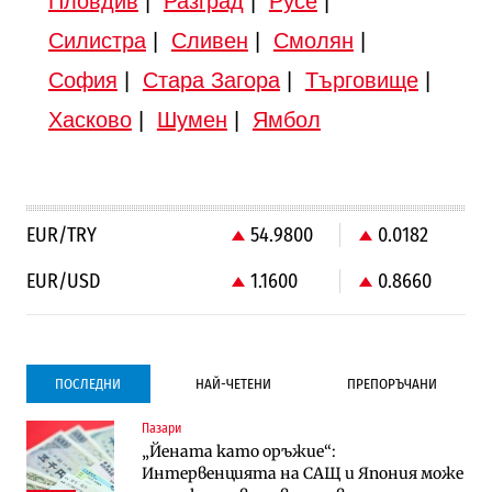
Пловдив
|
Разград
|
Русе
|
Силистра
|
Сливен
|
Смолян
|
София
|
Стара Загора
|
Търговище
|
Хасково
|
Шумен
|
Ямбол
EUR/TRY
54.9800
0.0182
EUR/USD
1.1600
0.8660
ПОСЛЕДНИ
НАЙ-ЧЕТЕНИ
ПРЕПОРЪЧАНИ
Пазари
Градоустройство
Компании
„Йената като оръжие“:
Столична община избра изпълнител за
Vivacom предлага над 150 устройства с
Интервенцията на САЩ и Япония може
преместването на трамвайното
90% отстъпка през август