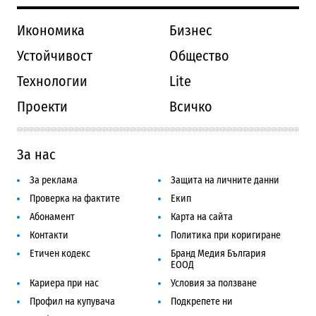
Икономика
Бизнес
Устойчивост
Общество
Технологии
Lite
Проекти
Всичко
За нас
За реклама
Защита на личните данни
Проверка на фактите
Екип
Абонамент
Карта на сайта
Контакти
Политика при коригиране
Етичен кодекс
Бранд Медия България
ЕООД
Кариера при нас
Условия за ползване
Профил на купувача
Подкрепете ни