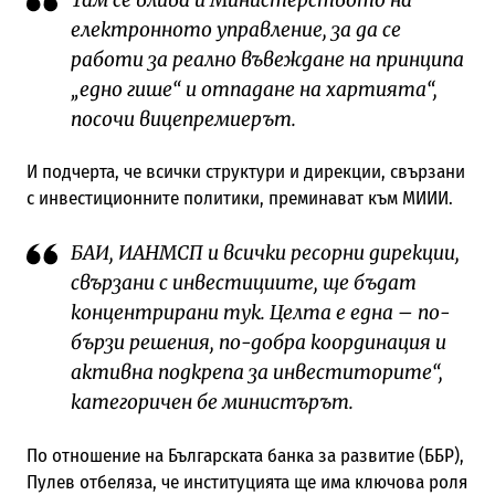
електронното управление, за да се
работи за реално въвеждане на принципа
„едно гише“ и отпадане на хартията“,
посочи вицепремиерът.
И подчерта, че всички структури и дирекции, свързани
с инвестиционните политики, преминават към МИИИ.
БАИ, ИАНМСП и всички ресорни дирекции,
свързани с инвестициите, ще бъдат
концентрирани тук. Целта е една – по-
бързи решения, по-добра координация и
активна подкрепа за инвеститорите“,
категоричен бе министърът.
По отношение на Българската банка за развитие (ББР),
Пулев отбеляза, че институцията ще има ключова роля