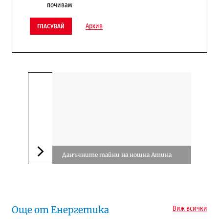
почивам
Архив
ГЛАСУВАЙ
Данъчните тайни на нощна Атина
Следваща новина
Още от Енергетика
Виж всички