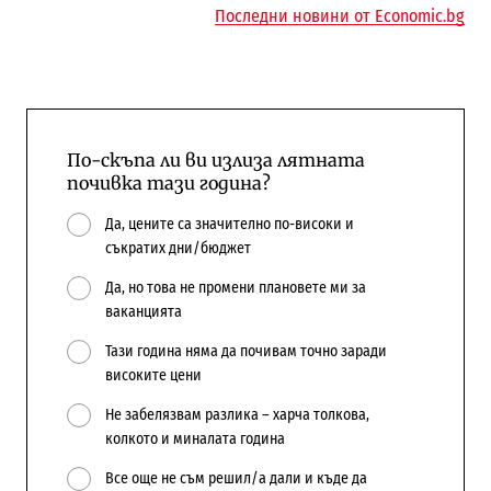
Последни новини от Economic.bg
По-скъпа ли ви излиза лятната
почивка тази година?
Да, цените са значително по-високи и
съкратих дни/бюджет
Да, но това не промени плановете ми за
ваканцията
Тази година няма да почивам точно заради
високите цени
Не забелязвам разлика – харча толкова,
колкото и миналата година
Все още не съм решил/а дали и къде да