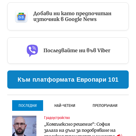
Добави ни като предпочитан
източник в Google News
Последвайте ни във Viber
Към платформата Европари 101
ПОСЛЕДНИ
НАЙ-ЧЕТЕНИ
ПРЕПОРЪЧАНИ
Градоустройство
Градоустройство
Инфраструктура
„Комплексно решение“: София
Столична община избра
Проектирането на тунела под
залага на дълг за подобряване на
изпълнител за преместването на
Петрохан ще върви паралелно с