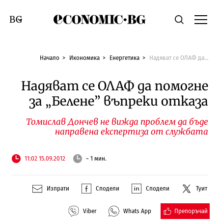
Economic.bg
Търсене
Смяна на език
Начало
Икономика
Енергетика
Надяват се ОЛАФ да помогне за „Белене” въпреки отказа
Надяват се ОЛАФ да помогне
за „Белене” въпреки отказа
Томислав Дончев не вижда проблем да бъде
направена експертиза от службата
11:02 15.09.2012
~ 1 мин.
Изпрати
Сподели
Сподели
Туит
Препоръчай
Viber
Whats App