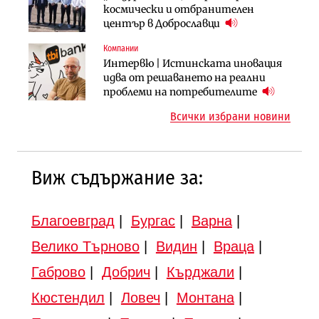
„Хювефарма“ подписа договор за
След 20 години застой: Данъчните
космически и отбранителен
придобиване на Euroapi Italy
оценки на имотите може да бъдат
център в Доброславци
вдигнати
Компании
Инфраструктура
Инфраструктура
Интервю | Истинската иновация
АПИ възложи промяната на
Вторият мост над Варненското
идва от решаването на реални
парцеларния план за
езеро става част от бъдещата
проблеми на потребителите
магистралата Русе – Велико
магистрала „Черно море“
Всички избрани новини
Търново
Виж съдържание за:
Благоевград
|
Бургас
|
Варна
|
Велико Търново
|
Видин
|
Враца
|
Габрово
|
Добрич
|
Кърджали
|
Кюстендил
|
Ловеч
|
Монтана
|