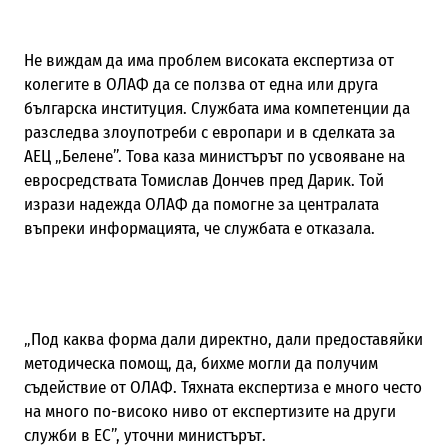
Не виждам да има проблем високата експертиза от
колегите в ОЛАФ да се ползва от една или друга
българска институция. Службата има компетенции да
разследва злоупотреби с европари и в сделката за
АЕЦ „Белене”. Това каза министърът по усвояване на
евросредствата Томислав Дончев пред Дарик. Той
изрази надежда ОЛАФ да помогне за централата
въпреки информацията, че службата е отказала.
„Под каква форма дали директно, дали предоставяйки
методическа помощ, да, бихме могли да получим
съдействие от ОЛАФ. Тяхната експертиза е много често
на много по-високо ниво от експертизите на други
служби в ЕС”, уточни министърът.