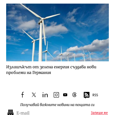
Излишъкът от зелена енергия създава нови
проблеми на Германия
RSS
facebook
twitter
linkedin
instagram
youtube
threads
Получавай важните новини на пощата си
Запиши ме