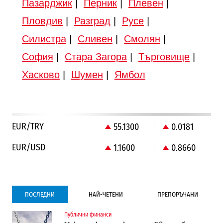
Пазарджик
|
Перник
|
Плевен
|
Пловдив
|
Разград
|
Русе
|
Силистра
|
Сливен
|
Смолян
|
София
|
Стара Загора
|
Търговище
|
Хасково
|
Шумен
|
Ямбол
EUR/TRY
55.1300
0.0181
EUR/USD
1.1600
0.8660
ПОСЛЕДНИ
НАЙ-ЧЕТЕНИ
ПРЕПОРЪЧАНИ
Публични финанси
Градоустройство
Компании