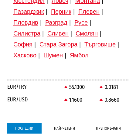
Кюстендил
|
Ловеч
|
Монтана
|
Пазарджик
|
Перник
|
Плевен
|
Пловдив
|
Разград
|
Русе
|
Силистра
|
Сливен
|
Смолян
|
София
|
Стара Загора
|
Търговище
|
Хасково
|
Шумен
|
Ямбол
EUR/TRY
55.1300
0.0181
EUR/USD
1.1600
0.8660
ПОСЛЕДНИ
НАЙ-ЧЕТЕНИ
ПРЕПОРЪЧАНИ