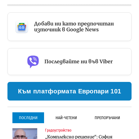
Добави ни като предпочитан
източник в Google News
Последвайте ни във Viber
Към платформата Европари 101
ПОСЛЕДНИ
НАЙ-ЧЕТЕНИ
ПРЕПОРЪЧАНИ
Градоустройство
Градоустройство
Инфраструктура
„Комплексно решение“: София
Столична община избра
Проектирането на тунела под