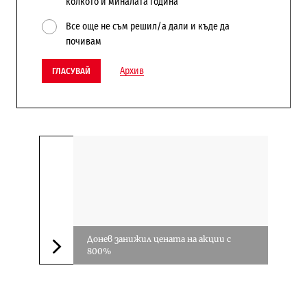
колкото и миналата година
Все още не съм решил/а дали и къде да
почивам
Архив
ГЛАСУВАЙ
Донев занижил цената на акции с
800%
Следваща новина