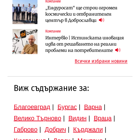
Компании
Компании
Публични финанси
„Ендуросат“ ще строи огромен
„Хювефарма“ подписа договор за
След 20 години застой: Данъчните
космически и отбранителен
придобиване на Euroapi Italy
оценки на имотите може да бъдат
център в Доброславци
вдигнати
Компании
Инфраструктура
Инфраструктура
Интервю | Истинската иновация
АПИ възложи промяната на
Вторият мост над Варненското
идва от решаването на реални
парцеларния план за
езеро става част от бъдещата
проблеми на потребителите
магистралата Русе – Велико
магистрала „Черно море“
Всички избрани новини
Търново
Виж съдържание за:
Благоевград
|
Бургас
|
Варна
|
Велико Търново
|
Видин
|
Враца
|
Габрово
|
Добрич
|
Кърджали
|