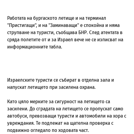
Работата на бургаското летище и на терминал
"Пристигащи", и на "Заминаващи" е спокойна и няма
струпване на туристи, съобщава БНР. След атентата в
сряда полетите от и за Израел вече не се изписват на
информационните табла.
Израелските туристи се събират в отделна зала и
напускат летището при засилена охрана.
Като цяло мерките за сигурност на летището са
засилени. До сградата на летището се пропускат само
автобуси, превозващи туристи и автомобили на хора с
увреждания. Те подлежат на щателна проверка с
подвижно огледало по ходовата част.