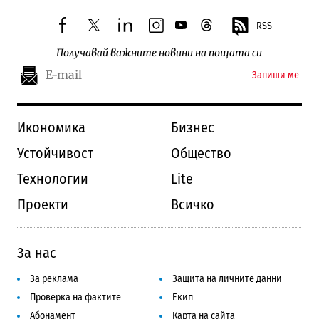
RSS
facebook
twitter
linkedin
instagram
youtube
threads
Получавай важните новини на пощата си
Запиши ме
Икономика
Бизнес
Устойчивост
Общество
Технологии
Lite
Проекти
Всичко
За нас
За реклама
Защита на личните данни
Проверка на фактите
Екип
Абонамент
Карта на сайта