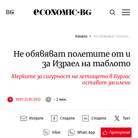
Economic.bg
Търсене
Смяна на език
Начало
Не обявяват полетите от и за Израел на таблото
Не обявяват полетите от и
за Израел на таблото
Мерките за сигурност на летището в Бургас
остават засилени
19:01 21.07.2012
~ 2 мин.
Изпрати
Сподели
Сподели
Туит
Препоръчай
Viber
Whats App