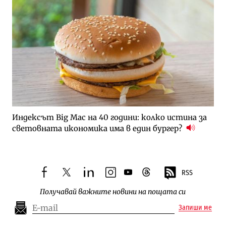
Индексът Big Mac на 40 години: колко истина за
световната икономика има в един бургер?
RSS
facebook
twitter
linkedin
instagram
youtube
threads
Получавай важните новини на пощата си
Запиши ме