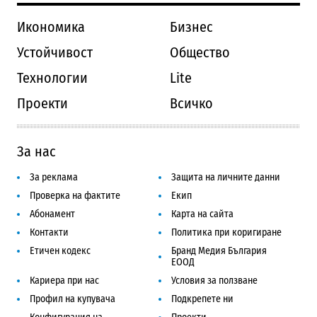
Икономика
Бизнес
Устойчивост
Общество
Технологии
Lite
Проекти
Всичко
За нас
За реклама
Защита на личните данни
Проверка на фактите
Екип
Абонамент
Карта на сайта
Контакти
Политика при коригиране
Етичен кодекс
Бранд Медия България
ЕООД
Кариера при нас
Условия за ползване
Профил на купувача
Подкрепете ни