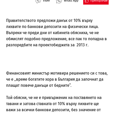
Препоръчай
Viber
Whats App
Правителството предложи данък от 10% върху
лихвите по банкови депозити на физически лица.
Въпреки че преди дни от кабинета обясниха, че не
обмислят подобно предложение, все пак то попадна в
разпоредбите на проектобюджета за 2013 г.
Финансовият министър мотивира решението си с това,
че е „време богатите хора в България да започнат да
плащат повече данъци от бедните”.
Той обясни, че не е привърженик на поставянето на
тавани и затова ставката от 10% върху лихвите ще
важи за всички банкови депозити, без значение от