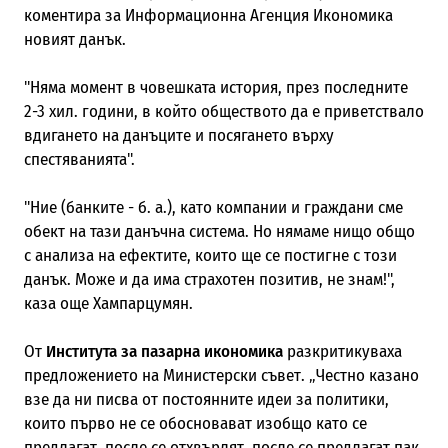
коментира за Информационна Агенция Икономика
новият данък.
"Няма момент в човешката история, през последните
2-3 хил. години, в който обществото да е приветствало
вдигането на данъците и посягането върху
спестяванията".
"Ние (банките - б. а.), като компании и граждани сме
обект на тази данъчна система. Но нямаме нищо общо
с анализа на ефектите, които ще се постигне с този
данък. Може и да има страхотен позитив, не знам!",
каза още Хампарцумян.
От
Института за пазарна икономика
разкритикуваха
предложението на Министерски съвет. „Честно казано
взе да ни писва от постоянните идеи за политики,
които първо не се обосновават изобщо като се
предлагат, после се отхвърлят, после се предлагат пак,