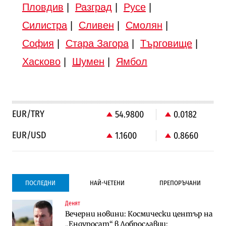
Пловдив
|
Разград
|
Русе
|
Силистра
|
Сливен
|
Смолян
|
София
|
Стара Загора
|
Търговище
|
Хасково
|
Шумен
|
Ямбол
EUR/TRY
54.9800
0.0182
EUR/USD
1.1600
0.8660
ПОСЛЕДНИ
НАЙ-ЧЕТЕНИ
ПРЕПОРЪЧАНИ
Денят
Градоустройство
Компании
Вечерни новини: Космически център на
Столична община избра изпълнител за
Vivacom предлага над 150 устройства с
„Ендуросат“ в Доброславци;
преместването на трамвайното
90% отстъпка през август