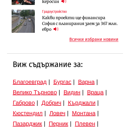
парцеларния план за
керосин
(Графика)
магистралата Русе – Велико
Градоустройство
Инфраструктура
Търново
Какви проекти ще финансира
Вторият мост над Варненското
Градоустройство
София с планирания заем за 367 млн.
езеро става част от бъдещата
Шест кандидата с интерес към
евро
магистрала „Черно море“
надзора на двете метростанции в
Всички избрани новини
„Люлин“
Виж съдържание за:
Благоевград
|
Бургас
|
Варна
|
Велико Търново
|
Видин
|
Враца
|
Габрово
|
Добрич
|
Кърджали
|
Кюстендил
|
Ловеч
|
Монтана
|
Пазарджик
|
Перник
|
Плевен
|