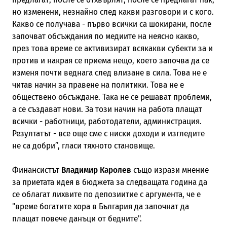
но изменени, незнайно след какви разговори и с кого.
Какво се получава - първо всички са шокирани, после
започват обсъждания по медиите на неясно какво,
през това време се активизират всякакви субекти за и
против и накрая се приема нещо, което започва да се
изменя почти веднага след влизане в сила. Това не е
читав начин за правене на политики. Това не е
обществено обсъждане. Така не се решават проблеми,
а се създават нови. За този начин на работа плащат
всички - работници, работодатели, администрация.
Резултатът - все още сме с ниски доходи и изгледите
не са добри”, гласи тяхното становище.
Финансистът
Владимир Каролев
също изрази мнение
за приетата идея в бюджета за следващата година да
се облагат лихвите по депозиитие с аргумента, че е
"време богатите хора в България да започнат да
плащат повече данъци от бедните".