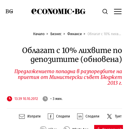
Economic.bg
Търсене
Смяна на език
Начало
Бизнес
Финанси
Облагат с 10% лихвите по депозитите (обновена)
Облагат с 10% лихвите по
депозитите (обновена)
Предложението попадна в разпоредбите на
приетия от Министерски съвет Бюджет
2013 г.
13:39 10.10.2012
~ 3 мин.
Изпрати
Сподели
Сподели
Туит