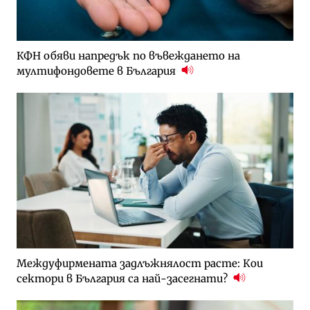
КФН обяви напредък по въвеждането на
мултифондовете в България
Междуфирмената задлъжнялост расте: Кои
сектори в България са най-засегнати?