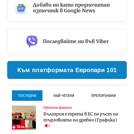
Добави ни като предпочитан
източник в Google News
Последвайте ни във Viber
Към платформата Европари 101
ПОСЛЕДНИ
НАЙ-ЧЕТЕНИ
ПРЕПОРЪЧАНИ
Публични финанси
Градоустройство
Инфраструктура
България е трета в ЕС по ръст на
Столична община избра
Проектирането на тунела под
търговията на дребно (Графика)
изпълнител за преместването на
Петрохан ще върви паралелно с
трамвайното трасе по бул.
екологичните оценки
16:44
„Скобелев“