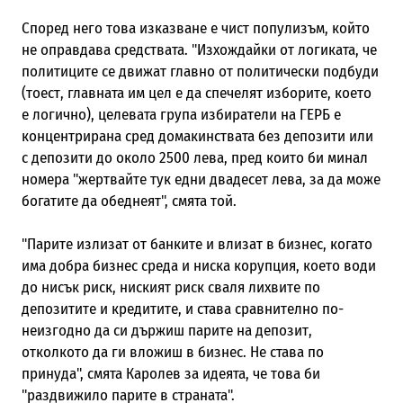
Според него това изказване е чист популизъм, който
не оправдава средствата. "Изхождайки от логиката, че
политиците се движат главно от политически подбуди
(тоест, главната им цел е да спечелят изборите, което
е логично), целевата група избиратели на ГЕРБ е
концентрирана сред домакинствата без депозити или
с депозити до около 2500 лева, пред които би минал
номера "жертвайте тук едни двадесет лева, за да може
богатите да обеднеят", смята той.
"Парите излизат от банките и влизат в бизнес, когато
има добра бизнес среда и ниска корупция, което води
до нисък риск, ниският риск сваля лихвите по
депозитите и кредитите, и става сравнително по-
неизгодно да си държиш парите на депозит,
отколкото да ги вложиш в бизнес. Не става по
принуда", смята Каролев за идеята, че това би
"раздвижило парите в страната".