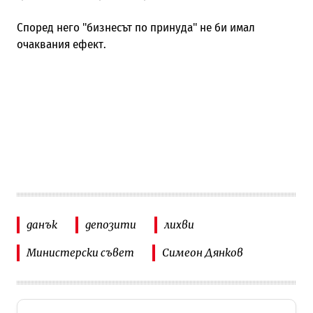
Според него "бизнесът по принуда" не би имал
очаквания ефект.
данък
депозити
лихви
Министерски съвет
Симеон Дянков