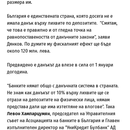
размера им.
България е единствената страна, която досега не е
имала данък върху лихвите по депозитите. "Смятам,
че това е правилно и от гледна точка на
равнопоставеността от данъчните закони", заяви
Дянков. По думите му фискалният ефект ще бъде
около 120 млн. лева.
Предвидено е данъкът да влезе в сила от 1 януари
догодина.
"Банките нямат общо с данъчната система в страната.
Не знам как данъкът от 10% върху лихвите ще се
отрази на депозитите на физически лица, нямам
представа дали ще има изтегляне на влогове". Така
Левон Хампарцумян
, председател на Управителния
съвет на Асоциацията на банките в България и Главен
изпълнителен директор на "УниКредит Булбанк" АД