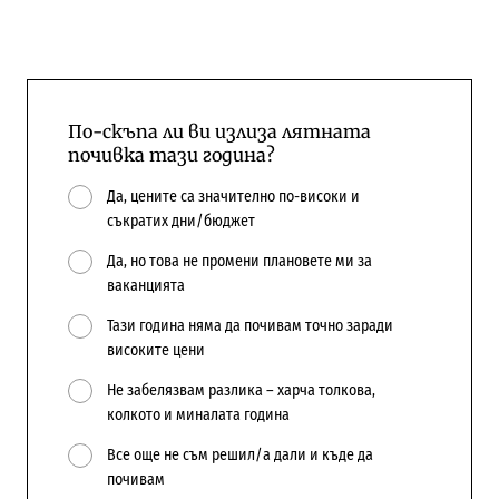
По-скъпа ли ви излиза лятната
почивка тази година?
Да, цените са значително по-високи и
съкратих дни/бюджет
Да, но това не промени плановете ми за
ваканцията
Тази година няма да почивам точно заради
високите цени
Не забелязвам разлика – харча толкова,
колкото и миналата година
Все още не съм решил/а дали и къде да
почивам