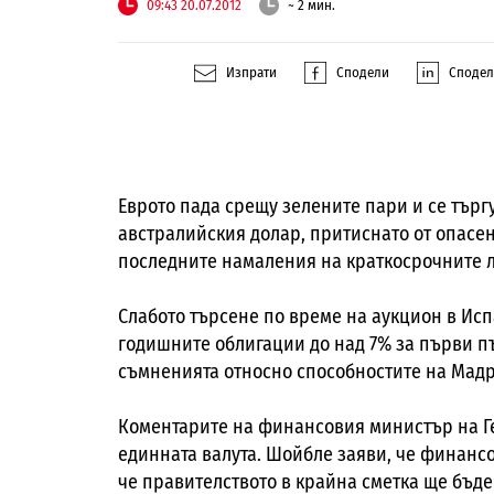
09:43 20.07.2012
~ 2 мин.
Изпрати
Сподели
Споде
Еврото пада срещу зелените пари и се търг
австралийския долар, притиснато от опасе
последните намаления на краткосрочните л
Слабото търсене по време на аукцион в Исп
годишните облигации до над 7% за първи пъ
съмненията относно способностите на Мадр
Коментарите на финансовия министър на Г
единната валута. Шойбле заяви, че финанс
че правителството в крайна сметка ще бъд