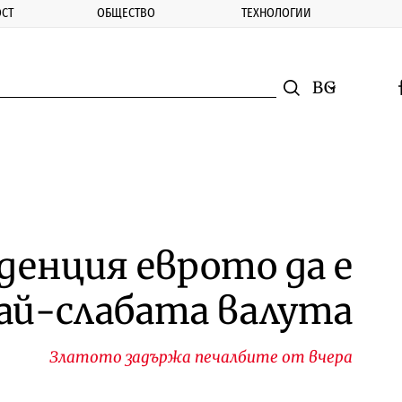
СТ
ОБЩЕСТВО
ТЕХНОЛОГИИ
nomic.bg
Търсене
Смяна на ез
f
Търси
денция еврото да е
ай-слабата валута
Златото задържа печалбите от вчера