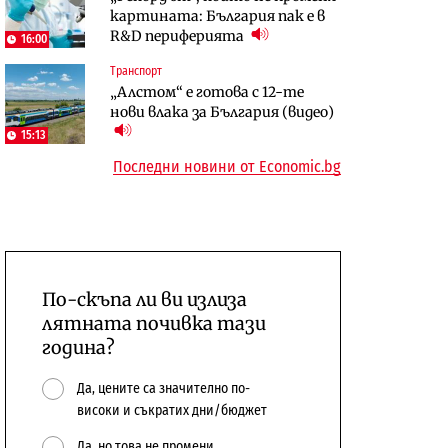
картината: България пак е в
откажат напълно от Google
център в Доброславци
R&D периферията
16:00
Енергетика
Транспорт
Компании
Държавният ТЕЦ „Марица
„Алстом“ е готова с 12-те
„Ендуросат“ ще строи огромен
изток 2“ работи с 5 блока
нови влака за България (видео)
космически и отбранителен
10:12
център в Доброславци
15:13
Последни новини от Economic.bg
По-скъпа ли ви излиза
лятната почивка тази
година?
Да, цените са значително по-
високи и съкратих дни/бюджет
Да, но това не промени