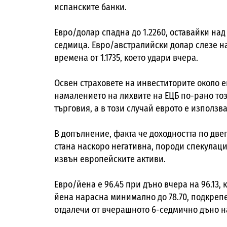
испанските банки.
Евро/долар спадна до 1.2260, оставайки над
седмица. Евро/австралийски долар слезе на
времена от 1.1735, което удари вчера.
Освен страховете на инвеститорите около е
намалението на лихвите на ЕЦБ по-рано тоз
търговия, а в този случай еврото е използв
В допълнение, факта че доходността по дв
стана наскоро негативна, породи спекулац
извън европейските активи.
Евро/йена е 96.45 при дъно вчера на 96.13,
йена нарасна минимално до 78.70, подкрепе
отдалечи от вчерашното 6-седмично дъно на