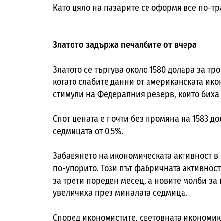
Като цяло на пазарите се оформя все по-тр
Златото задържа печалбите от вчера
Златото се търгува около 1580 долара за т
когато слабите данни от американската ик
стимули на Федералния резерв, които биха
Спот цената е почти без промяна на 1583 до
седмицата от 0.5%.
Забавянето на икономическата активност в 
по-упорито. Този път фабричната активнос
за трети пореден месец, а новите молби з
увеличиха през миналата седмица.
Според икономистите, световната икономик