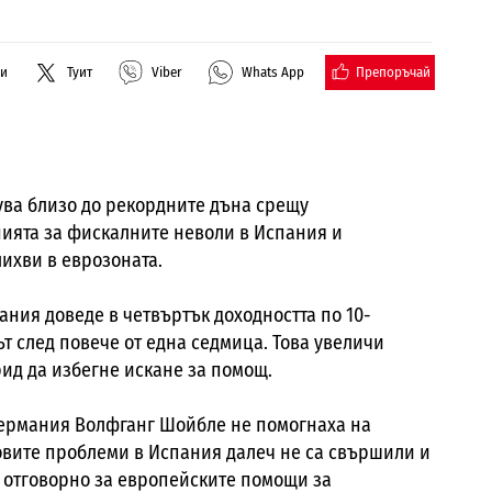
Препоръчай
ли
Туит
Viber
Whats App
ува близо до рекордните дъна срещу
нията за фискалните неволи в Испания и
ихви в еврозоната.
ания доведе в четвъртък доходността по 10-
т след повече от една седмица. Това увеличи
ид да избегне искане за помощ.
ермания Волфганг Шойбле не помогнаха на
овите проблеми в Испания далеч не са свършили и
е отговорно за европейските помощи за