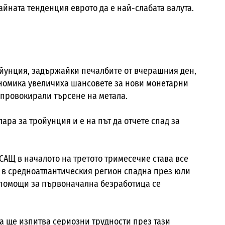
айната тенденция еврото да е най-слабата валута.
ройунция, задържайки печалбите от вчерашния ден,
ономика увеличиха шансовете за нови монетарни
 провокирали търсене на метала.
лара за тройунция и е на път да отчете спад за
САЩ в началото на третото тримесечие става все
т в средноатлантическия регион спадна през юли
а помощи за първоначална безработица се
а ще изпитва сериозни трудности през тази