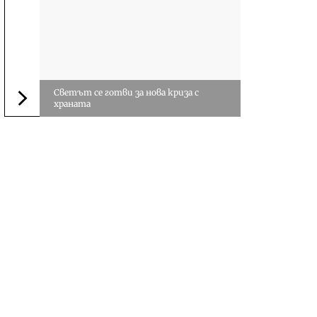
Светът се готви за нова криза с
храната
Следваща новина