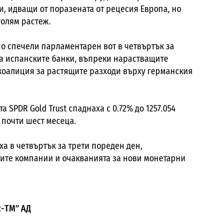
, идващи от поразената от рецесия Европа, но
голям растеж.
о спечели парламентарен вот в четвъртък за
за испанските банки, въпреки нарастващите
коалиция за растящите разходи върху германския
 SPDR Gold Trust спаднаха с 0.72% до 1257.054
 почти шест месеца.
а в четвъртък за трети пореден ден,
ите компании и очакванията за нови монетарни
с-ТМ” АД