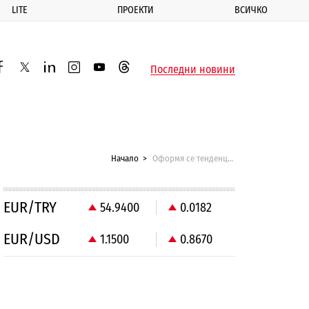
LITE
ПРОЕКТИ
ВСИЧКО
ик
Последни новини
acebook
twitter
linkedin
instagram
youtube
threads
Начало
Оформя се тенденция еврото да е най-слабата валута
EUR/TRY
54.9400
0.0182
EUR/USD
1.1500
0.8670