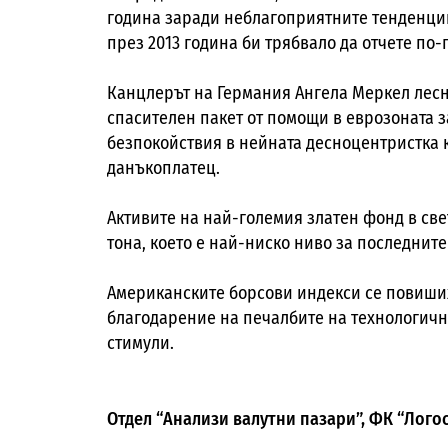
година заради неблагоприятните тенденции
през 2013 година би трябвало да отчете по-
Канцлерът на Германия Ангела Меркел лесн
спасителен пакет от помощи в еврозоната 
безпокойствия в нейната десноцентристка 
данъкоплатец.
Активите на най-големия златен фонд в света
тона, което е най-ниско ниво за последните
Американските борсови индекси се повиших
благодарение на печалбите на технологичн
стимули.
Отдел “Анализи валутни пазари”, ФК “Лого