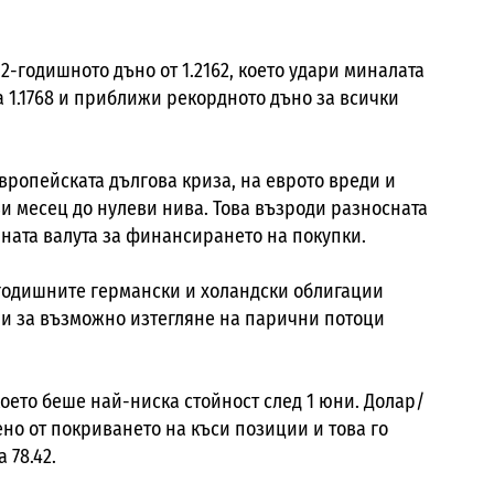
 2-годишното дъно от 1.2162, което удари миналата
 1.1768 и приближи рекордното дъно за всички
вропейската дългова криза, на еврото вреди и
и месец до нулеви нива. Това възроди разносната
аната валута за финансирането на покупки.
егодишните германски и холандски облигации
ии за възможно изтегляне на парични потоци
 което беше най-ниска стойност след 1 юни. Долар/
но от покриването на къси позиции и това го
 78.42.