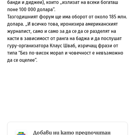
банди и диджеи), които „излизат на всеки богаташ
поне 100
000
долара“.
Taзгодишният форум ще има оборот от около 185 млн.
долара. „И всичко това, иронизира американският
журналист, само и само за да се да се разделят на
касти в зависимост от ранга на баджа и да послушат
гуру-организатора Клаус Шваб, изричащ фрази от
типа "Без по-висок морал и човечност е невъзможно
да се оцелее“.
Добави ни като предпочитан