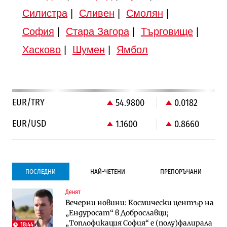
Силистра
|
Сливен
|
Смолян
|
София
|
Стара Загора
|
Търговище
|
Хасково
|
Шумен
|
Ямбол
EUR/TRY
54.9800
0.0182
EUR/USD
1.1600
0.8660
ПОСЛЕДНИ
НАЙ-ЧЕТЕНИ
ПРЕПОРЪЧАНИ
Денят
Градоустройство
Компании
Вечерни новини: Космически център на
Столична община избра изпълнител за
Vivacom предлага над 150 устройства с
„Ендуросат“ в Доброславци;
преместването на трамвайното
90% отстъпка през август
„Топлофикация София“ e (полу)фалирала
трасе по бул. „Скобелев“
18:44