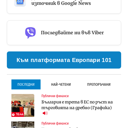
източник в Google News
Последвайте ни във Viber
Към платформата Европари 101
ПОСЛЕДНИ
НАЙ-ЧЕТЕНИ
ПРЕПОРЪЧАНИ
Публични финанси
Градоустройство
Инфраструктура
България е трета в ЕС по ръст на
Столична община избра
Проектирането на тунела под
търговията на дребно (Графика)
изпълнител за преместването на
Петрохан ще върви паралелно с
трамвайното трасе по бул.
екологичните оценки
16:44
„Скобелев“
Публични финанси
Компании