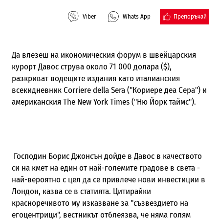
Препоръчай
Viber
Whats App
Да влезеш на икономическия форум в швейцарския
курорт Давос струва около 71 000 долара ($),
разкриват водещите издания като италианския
всекидневник Corriere della Sera ("Кориере деа Сера") и
американския The New York Times ("Ню Йорк таймс").
Господин Борис Джонсън дойде в Давос в качеството
си на
кмет на един от най-големите градове в света -
най-вероятно с цел да се привлече нови инвестиции в
Лондон, казва се в статията. Цитирайки
красноречивото му изказване за "съзвездието на
егоцентрици", вестникът отблеязва, че няма голям