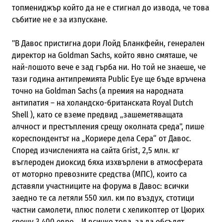
топмениджър който да не е стигнал до извода, че това
събитие не е за изпускане.
"В Давос пристигна дори Лойд Бланкфейн, генерален
директор на Goldman Sachs, който явно смяташе, че
най-лошото вече е зад гърба ни. Но той не знаеше, че
тази година антипремията Public Eye ще бъде връчена
точно на Goldman Sachs (а премия на народната
антипатия – на холандско-британската
Royal Dutch
Shell ), като се вземе предвид
„
зашеметяващата
алчност
и престъпления срещу околната среда", пише
кореспондентът на „Кориере дела Сера“ от Давос.
Според изчисленията на сайта Grist, 2,5 млн. кг
въглероден диоксид бяха изхвърлени в атмосферата
от моторно превозните средства (МПС), които са
дставяли участниците на форума в Давос: всички
заедно те са летяли 550 хил. км по въздух, стотици
частни самолети, плюс полети с хеликоптер от Цюрих
срещу 3 400 евро. „И всичко това, за да обсъдят