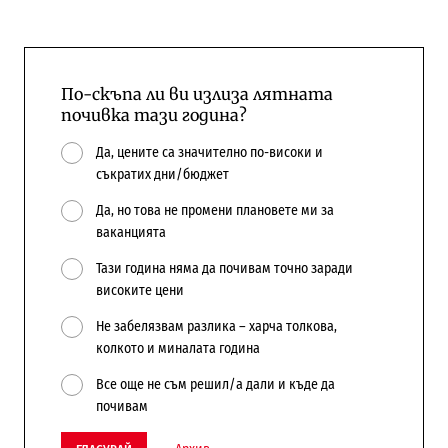
По-скъпа ли ви излиза лятната
почивка тази година?
Да, цените са значително по-високи и
съкратих дни/бюджет
Да, но това не промени плановете ми за
ваканцията
Тази година няма да почивам точно заради
високите цени
Не забелязвам разлика – харча толкова,
колкото и миналата година
Все още не съм решил/а дали и къде да
почивам