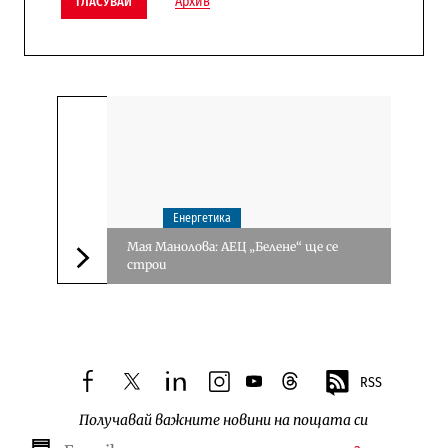
Архив
ГЛАСУВАЙ
Енергетика
Мая Манолова: АЕЦ „Белене“ ще се
строи
Следваща новина
RSS
facebook
twitter
linkedin
instagram
youtube
threads
Получавай важните новини на пощата си