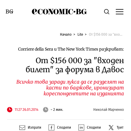
Economic.bg
Търсене
Смяна на език
Начало
Lite
Oт $156 000 за "входен билет" за форума в Давос
Corriere della Sera и The New York Times разкриват:
Oт $156 000 за "входен
билет" за форума в Давос
Всичко това заради лукса да се разделят на
касти по баджове, иронизират
кореспондентите на изданията
11:27 26.01.2014
~ 2 мин.
Николай Марченко
Изпрати
Сподели
Сподели
Туит