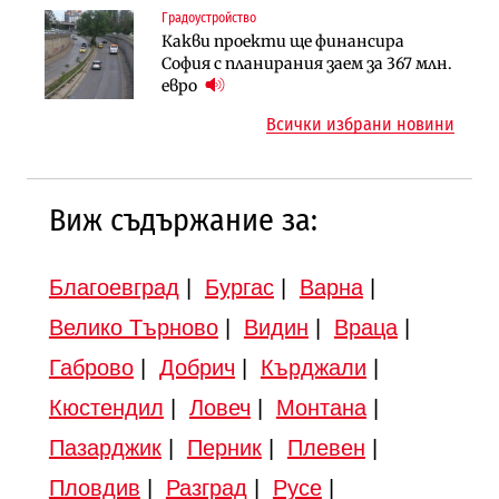
Градоустройство
Публични финанси
Търново
Какви проекти ще финансира
Регионалният министър поема „на
Градоустройство
София с планирания заем за 367 млн.
ръчно управление“ общинската
Шест кандидата с интерес към
евро
инвестиционна програма
надзора на двете метростанции в
Всички избрани новини
„Люлин“
Виж съдържание за:
Благоевград
|
Бургас
|
Варна
|
Велико Търново
|
Видин
|
Враца
|
Габрово
|
Добрич
|
Кърджали
|
Кюстендил
|
Ловеч
|
Монтана
|
Пазарджик
|
Перник
|
Плевен
|
Пловдив
|
Разград
|
Русе
|