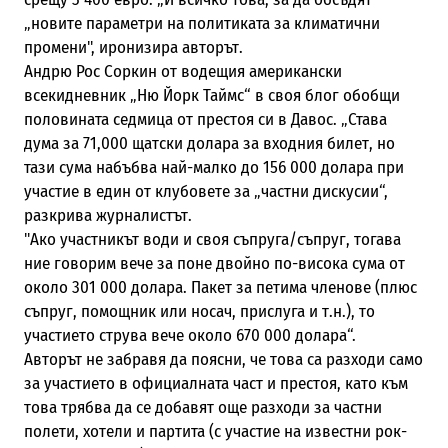
„новите параметри на политиката за климатични
промени", иронизира авторът.
Андрю Рос Соркин от водещия американски
всекидневник
„Ню Йорк Таймс“
в
своя блог обобщи
половината седмица от престоя си в Давос. „Става
дума за 71,000 щатски долара за входния билет, но
тази сума набъбва най-малко до 156 000 долара при
участие в един от клубовете за „частни дискусии“,
разкрива журналистът.
"Ако участникът води и своя съпруга/съпруг, тогава
ние говорим вече за поне двойно по-висока сума от
около 301 000 долара. Пакет за петима членове (плюс
съпруг, помощник или носач, прислуга и т.н.), то
участието струва вече около 670 000 долара“.
Авторът не забравя да поясни, че това са разходи само
за участието в официалната част и престоя, като към
това трябва да се добавят още разходи за частни
полети, хотели и партита (с участие на известни рок-