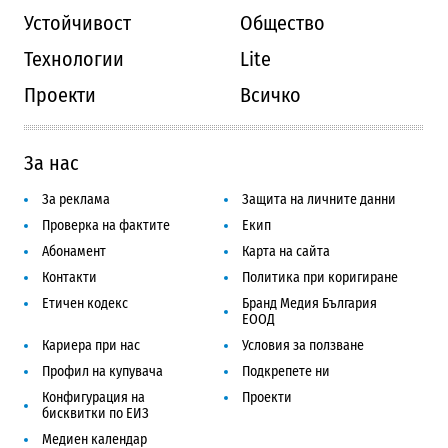
Устойчивост
Общество
Технологии
Lite
Проекти
Всичко
За нас
За реклама
Защита на личните данни
Проверка на фактите
Екип
Абонамент
Карта на сайта
Контакти
Политика при коригиране
Етичен кодекс
Бранд Медия България
ЕООД
Кариера при нас
Условия за ползване
Профил на купувача
Подкрепете ни
Конфигурация на
Проекти
бисквитки по ЕИЗ
Медиен календар