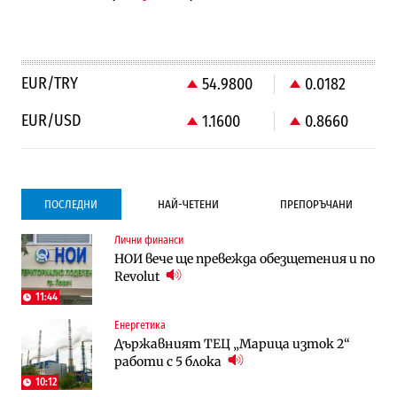
EUR/TRY
54.9800
0.0182
EUR/USD
1.1600
0.8660
ПОСЛЕДНИ
НАЙ-ЧЕТЕНИ
ПРЕПОРЪЧАНИ
Лични финанси
Градоустройство
Компании
НОИ вече ще превежда обезщетения и по
Столична община избра изпълнител за
Vivacom предлага над 150 устройства с
Revolut
преместването на трамвайното
90% отстъпка през август
трасе по бул. „Скобелев“
11:44
Енергетика
Компании
To:know
Държавният ТЕЦ „Марица изток 2“
Vivacom предлага над 150 устройства с
Последни дни с обозначаване на цените
работи с 5 блока
90% отстъпка през август
в лева: Какво предстои?
10:12