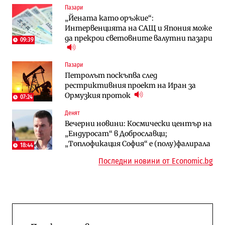
Пазари
Енергетика
Градоустройство
„Йената като оръжие“:
АЕЦ „Козлодуй“ ще работи само още
Столична община избра изпълнител за
Интервенцията на САЩ и Япония може
няколко седмици, ако сушата продължи
преместването на трамвайното
да прекрои световните валутни пазари
трасе по бул. „Скобелев“
09:39
Digi&AI
Отрасли
Пазари
Трафикът толкова е намалял, че големи
Жилищата в България поскъпват при
Петролът поскъпва след
медии обмислят да се откажат
намаляващо население и все повече
рестриктивния проект на Иран за
напълно от Google
сгради
Ормузкия проток
07:24
Публични финанси
Компании
Денят
Общините вече зависят от
А1 отново е лидер при технологичните
Вечерни новини: Космически център на
централната власт за 75% от
компании и системните интегратори
„Ендуросат“ в Доброславци;
бюджетите си
„Топлофикация София“ e (полу)фалирала
18:44
Последни новини от Economic.bg