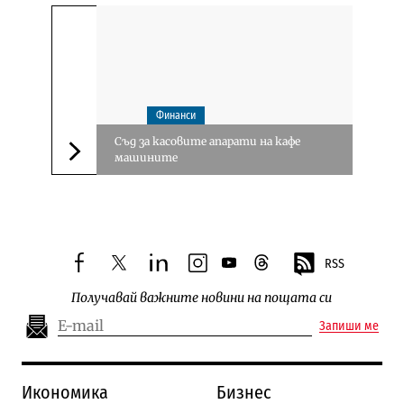
Финанси
Съд за касовите апарати на кафе
машините
Следваща новина
RSS
facebook
twitter
linkedin
instagram
youtube
threads
Получавай важните новини на пощата си
Запиши ме
Икономика
Бизнес