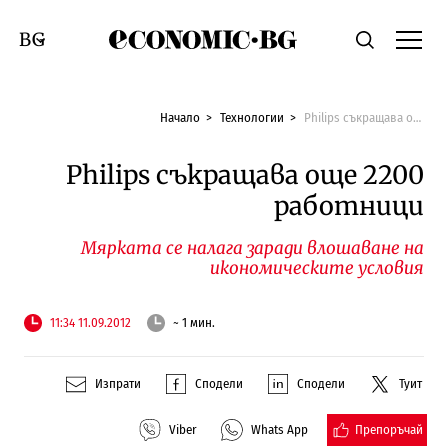
Economic.bg
Търсене
Смяна на език
Начало
Технологии
Philips съкращава още 2200 работници
Philips съкращава още 2200
работници
Мярката се налага заради влошаване на
икономическите условия
11:34 11.09.2012
~ 1 мин.
Изпрати
Сподели
Сподели
Туит
Препоръчай
Viber
Whats App