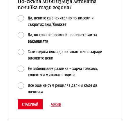
По-скъпа ли ви излиза лятната
почивка тази година?
Да, цените са значително по-високи и
съкратих дни/бюджет
Да, но това не промени плановете ми за
ваканцията
Тази година няма да почивам точно заради
високите цени
Не забелязвам разлика – харча толкова,
колкото и миналата година
Все още не съм решил/а дали и къде да
почивам
Архив
ГЛАСУВАЙ