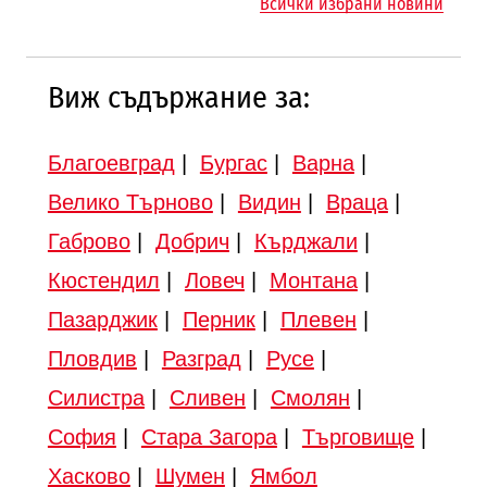
Всички избрани новини
център в Доброславци
12:43
Виж съдържание за:
Благоевград
|
Бургас
|
Варна
|
Велико Търново
|
Видин
|
Враца
|
Габрово
|
Добрич
|
Кърджали
|
Кюстендил
|
Ловеч
|
Монтана
|
Пазарджик
|
Перник
|
Плевен
|
Пловдив
|
Разград
|
Русе
|
Силистра
|
Сливен
|
Смолян
|
София
|
Стара Загора
|
Търговище
|
Хасково
|
Шумен
|
Ямбол