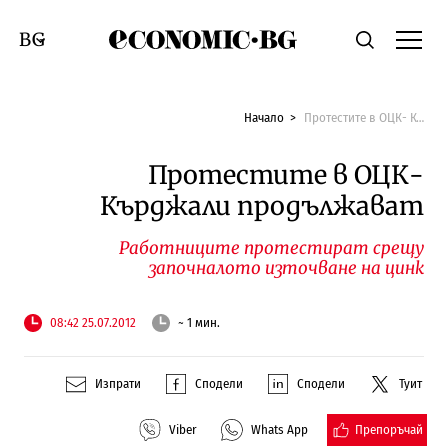
Economic.bg
Търсене
Смяна на език
Начало
Протестите в ОЦК- Кърджали продължават
Протестите в ОЦК-
Кърджали продължават
Работниците протестират срещу
започналото източване на цинк
08:42 25.07.2012
~ 1 мин.
Изпрати
Сподели
Сподели
Туит
Препоръчай
Viber
Whats App