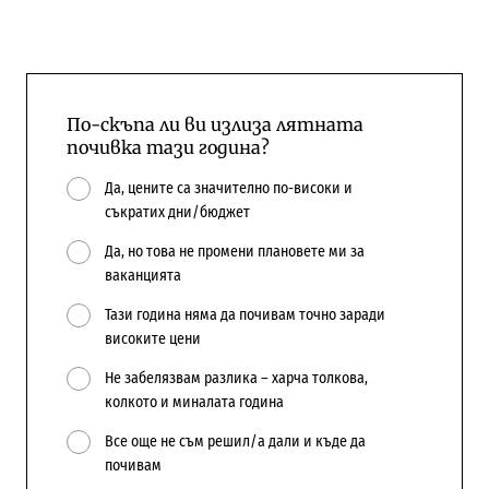
По-скъпа ли ви излиза лятната
почивка тази година?
Да, цените са значително по-високи и
съкратих дни/бюджет
Да, но това не промени плановете ми за
ваканцията
Тази година няма да почивам точно заради
високите цени
Не забелязвам разлика – харча толкова,
колкото и миналата година
Все още не съм решил/а дали и къде да
почивам