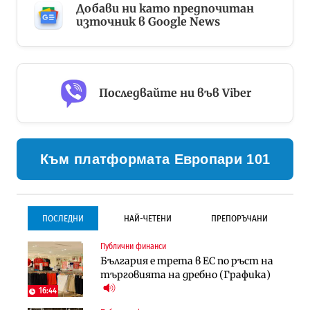
Добави ни като предпочитан
източник в Google News
Последвайте ни във Viber
Към платформата Европари 101
ПОСЛЕДНИ
НАЙ-ЧЕТЕНИ
ПРЕПОРЪЧАНИ
Публични финанси
Инфраструктура
Инфраструктура
България е трета в ЕС по ръст на
Проектирането на тунела под
Проектирането на тунела под
търговията на дребно (Графика)
Петрохан ще върви паралелно с
Петрохан ще върви паралелно с
екологичните оценки
екологичните оценки
16:44