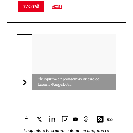
Архив
ГЛАСУВАЙ
Скиорите с протестно писмо до
кмета Фандъкова
Следваща новина
RSS
facebook
twitter
linkedin
instagram
youtube
threads
Получавай важните новини на пощата си