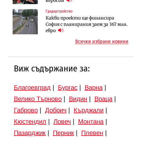
керосин
(Графика)
магистралата Русе – Велико
Градоустройство
Инфраструктура
Търново
Какви проекти ще финансира
Вторият мост над Варненското
Градоустройство
София с планирания заем за 367 млн.
езеро става част от бъдещата
Шест кандидата с интерес към
евро
магистрала „Черно море“
надзора на двете метростанции в
Всички избрани новини
„Люлин“
Виж съдържание за:
Благоевград
|
Бургас
|
Варна
|
Велико Търново
|
Видин
|
Враца
|
Габрово
|
Добрич
|
Кърджали
|
Кюстендил
|
Ловеч
|
Монтана
|
Пазарджик
|
Перник
|
Плевен
|