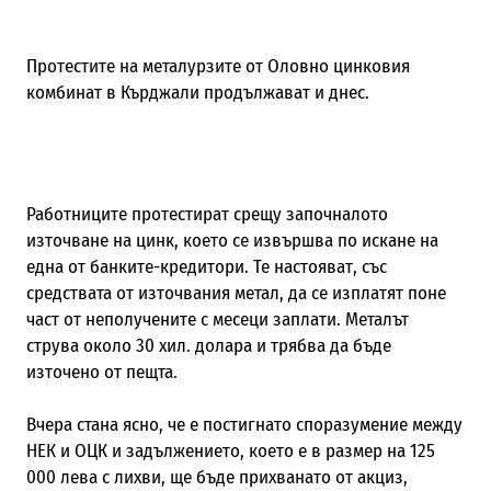
Протестите на металурзите от Оловно цинковия
комбинат в Кърджали продължават и днес.
Работниците протестират срещу започналото
източване на цинк, което се извършва по искане на
една от банките-кредитори. Те настояват, със
средствата от източвания метал, да се изплатят поне
част от неполучените с месеци заплати. Металът
струва около 30 хил. долара и трябва да бъде
източено от пещта.
Вчера стана ясно, че е постигнато споразумение между
НЕК и ОЦК и задължението, което е в размер на 125
000 лева с лихви, ще бъде прихванато от акциз,