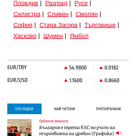
Пловдив
|
Разград
|
Русе
|
Силистра
|
Сливен
|
Смолян
|
София
|
Стара Загора
|
Търговище
|
Хасково
|
Шумен
|
Ямбол
EUR/TRY
54.9800
0.0182
EUR/USD
1.1600
0.8660
ПОСЛЕДНИ
НАЙ-ЧЕТЕНИ
ПРЕПОРЪЧАНИ
Публични финанси
Градоустройство
Компании
България е трета в ЕС по ръст на
Столична община избра изпълнител за
Vivacom предлага над 150 устройства с
търговията на дребно (Графика)
преместването на трамвайното
90% отстъпка през август