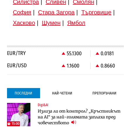
Силистра
|
Сливен
|
Смолян
|
София
|
Стара Загора
|
Търговище
|
Хасково
|
Шумен
|
Ямбол
EUR/TRY
55.1300
0.0181
EUR/USD
1.1600
0.8660
ПОСЛЕДНИ
НАЙ-ЧЕТЕНИ
ПРЕПОРЪЧАНИ
Digi&AI
Градоустройство
Компании
Излиза ли от контрол? „Кръстникът
Столична община избра изпълнител за
Vivacom предлага над 150 устройства с
на AI“ за най-голямата заплаха пред
преместването на трамвайното
90% отстъпка през август
човечеството
трасе по бул. „Скобелев“
15:00