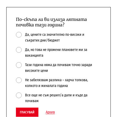
По-скъпа ли ви излиза лятната
почивка тази година?
Да, цените са значително по-високи и
съкратих дни/бюджет
Да, но това не промени плановете ми за
ваканцията
Тази година няма да почивам точно заради
високите цени
Не забелязвам разлика – харча толкова,
колкото и миналата година
Все още не съм решил/а дали и къде да
почивам
Архив
ГЛАСУВАЙ