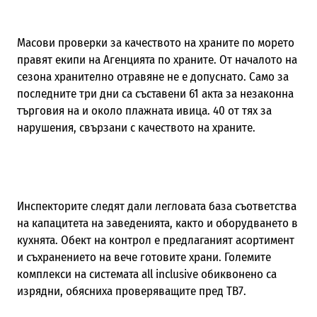
Масови проверки за качеството на храните по морето
правят екипи на Агенцията по храните. От началото на
сезона хранително отравяне не е допуснато. Само за
последните три дни са съставени 61 акта за незаконна
търговия на и около плажната ивица. 40 от тях за
нарушения, свързани с качеството на храните.
Инспекторите следят дали легловата база съответства
на капацитета на заведенията, както и оборудването в
кухнята. Обект на контрол е предлаганият асортимент
и съхранението на вече готовите храни. Големите
комплекси на системата all inclusive обиквонено са
изрядни, обясниха проверяващите пред ТВ7.