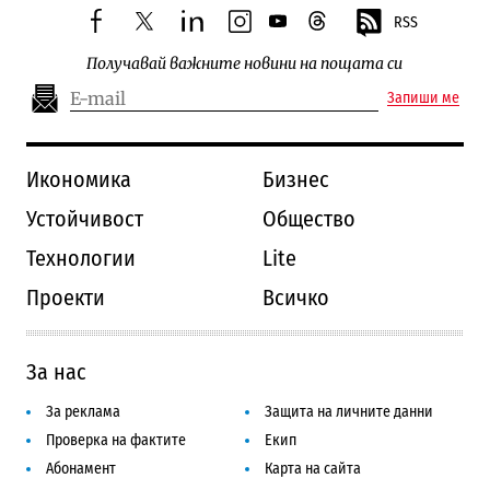
RSS
facebook
twitter
linkedin
instagram
youtube
threads
Получавай важните новини на пощата си
Запиши ме
Икономика
Бизнес
Устойчивост
Общество
Технологии
Lite
Проекти
Всичко
За нас
За реклама
Защита на личните данни
Проверка на фактите
Екип
Абонамент
Карта на сайта