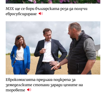
МЗХ ще се бори българската роза да получи
евросубсидиране
Еврокомисията предлага подкрепа за
земеделските стопани заради цените на
торовете