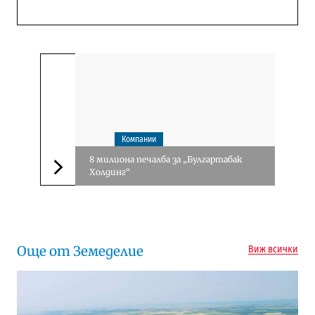
Компании
8 милиона печалба за „Булгартабак
Холдинг“
Следваща новина
Още от Земеделие
Виж всички