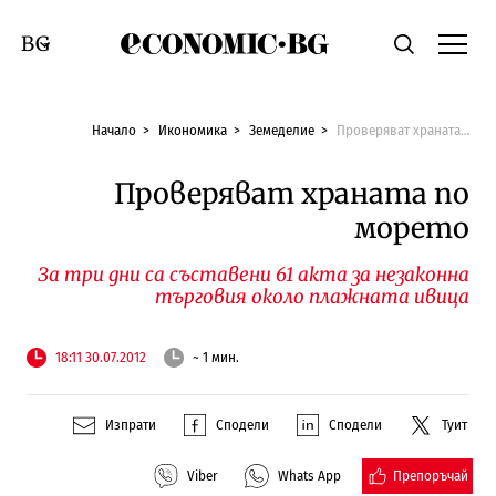
Economic.bg
Търсене
Смяна на език
Начало
Икономика
Земеделие
Проверяват храната по морето
Проверяват храната по
морето
За три дни са съставени 61 акта за незаконна
търговия около плажната ивица
18:11 30.07.2012
~ 1 мин.
Изпрати
Сподели
Сподели
Туит
Препоръчай
Viber
Whats App