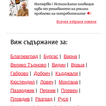
Инфраструктура
Инфраструктура
Интервю | Истинската иновация
АПИ възложи промяната на
Вторият мост над Варненското
идва от решаването на реални
парцеларния план за
езеро става част от бъдещата
проблеми на потребителите
магистралата Русе – Велико
магистрала „Черно море“
Всички избрани новини
Търново
Виж съдържание за:
Благоевград
|
Бургас
|
Варна
|
Велико Търново
|
Видин
|
Враца
|
Габрово
|
Добрич
|
Кърджали
|
Кюстендил
|
Ловеч
|
Монтана
|
Пазарджик
|
Перник
|
Плевен
|
Пловдив
|
Разград
|
Русе
|