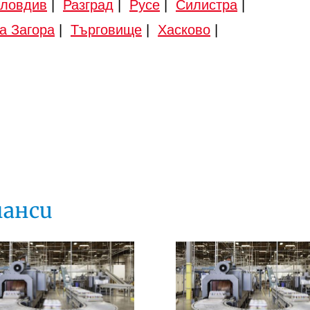
ловдив
|
Разград
|
Русе
|
Силистра
|
а Загора
|
Търговище
|
Хасково
|
нанси