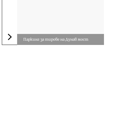
Паркинг за тирове на Дунав мост
Следваща новина