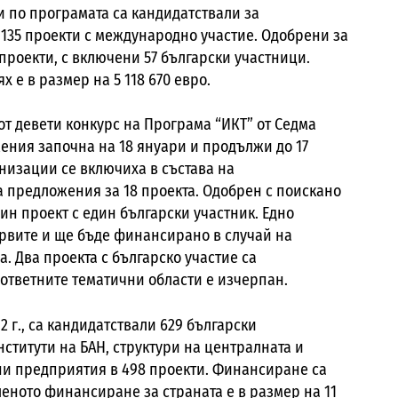
сии по програмата са кандидатствали за
135 проекти с международно участие. Одобрени за
проекти, с включени 57 български участници.
 е в размер на 5 118 670 евро.
от девети конкурс на Програма “ИКТ” от Седма
ния започна на 18 януари и продължи до 17
анизации се включиха в състава на
 предложения за 18 проекта. Одобрен с поискано
ин проект с един български участник. Едно
ервите и ще бъде финансирано в случай на
. Два проекта с българско участие са
ответните тематични области е изчерпан.
2 г., са кандидатствали 629 български
ститути на БАН, структури на централната и
дни предприятия в 498 проекти. Финансиране са
леното финансиране за страната е в размер на 11