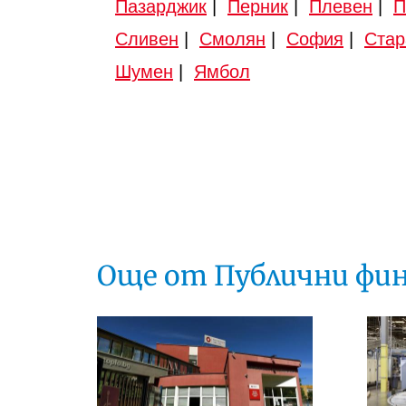
Пазарджик
|
Перник
|
Плевен
|
П
Сливен
|
Смолян
|
София
|
Стар
Шумен
|
Ямбол
Още от Публични фи