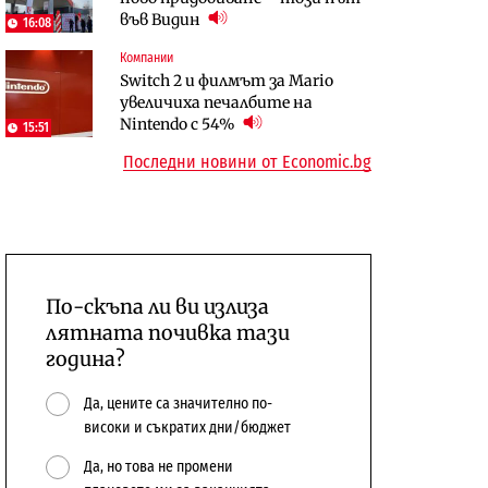
във Видин
откажат напълно от Google
16:08
Компании
Отрасли
Публични финанси
Switch 2 и филмът за Mario
Жилищата в България
Общините вече зависят от
увеличиха печалбите на
поскъпват при намаляващо
централната власт за 75% от
Nintendo с 54%
население и все повече сгради
15:51
бюджетите си
Последни новини от Economic.bg
По-скъпа ли ви излиза
лятната почивка тази
година?
Да, цените са значително по-
високи и съкратих дни/бюджет
Да, но това не промени