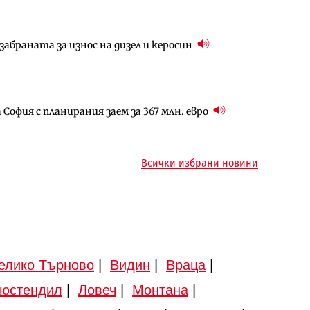
абраната за износ на дизел и керосин
арцеларния план за магистралата Русе – Велико
ългария продължава да се охлажда (Графика)
София с планирания заем за 367 млн. евро
ъм надзора на двете метростанции в „Люлин“
ото езеро става част от бъдещата магистрала
Всички избрани новини
елико Търново
|
Видин
|
Враца
|
юстендил
|
Ловеч
|
Монтана
|