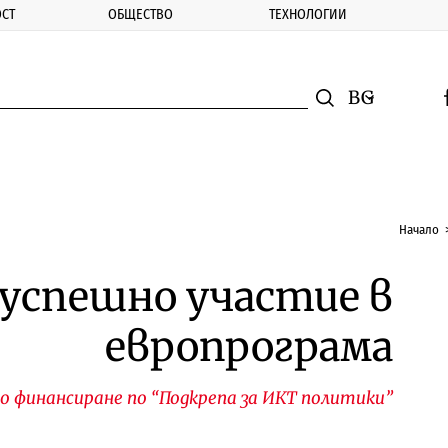
СТ
ОБЩЕСТВО
ТЕХНОЛОГИИ
nomic.bg
Търсене
Смяна на ез
f
Търси
Начало
 успешно участие в
европрограма
то финансиране по “Подкрепа за ИКТ политики”