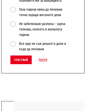
плановете ми за ваканцията
Тази година няма да почивам
точно заради високите цени
Не забелязвам разлика – харча
толкова, колкото и миналата
година
Все още не съм решил/а дали и
къде да почивам
Архив
ГЛАСУВАЙ