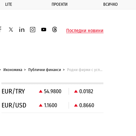
LITE
ПРОЕКТИ
ВСИЧКО
ик
Последни новини
acebook
twitter
linkedin
instagram
youtube
threads
Икономика
Публични финанси
Родни фирми с успешно участие в европрограма
EUR/TRY
54.9800
0.0182
EUR/USD
1.1600
0.8660