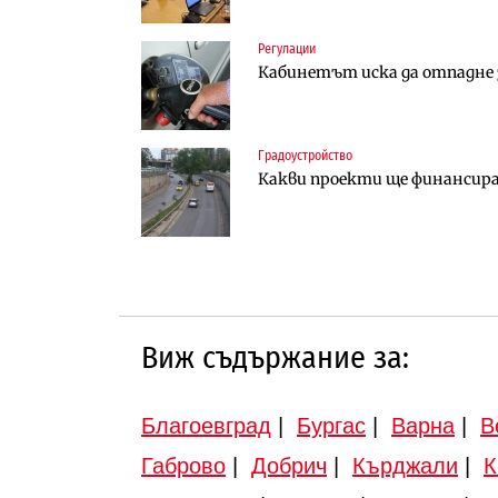
Регулации
Инфраструктура
Финанси
Кабинетът иска да отпадне з
АПИ възложи промяната на п
Ипотечното кредитиране в Б
Търново
Градоустройство
Градоустройство
Инфраструктура
Какви проекти ще финансира 
Шест кандидата с интерес к
Вторият мост над Варненск
„Черно море“
Виж съдържание за:
Благоевград
|
Бургас
|
Варна
|
В
Габрово
|
Добрич
|
Кърджали
|
К