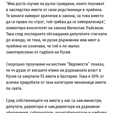
"Има доста случаи на руски граждани, които поучават
в наследство имоти от свои родственици в чужбина.
Те винаги намират вратички в закона, за това вместо
да се прави по-строг, той трябва да се либерализира",
коментира вносителят на закона Вючеслав Лъйсаков.
Така след последните обсъждания депутатите стигнали
до извода, че това, че руски държавник има имот в
чужбина не означава, че той е по-малко
заинтересован от съдбата на Русия.
Скорошно проучване на вестник “Ведомости” показа,
че 44 души от висшите етажи на държавната власт в
Русия са закупили 55 имота в България. Това е 30% от
всички придобити от тази категория чиновници имоти
по света.
Сред собствениците на имоти у нас са зам.министри,
депутати, директори и зам.директори на държавни
обединения, губернатори, вицегубернатори и шефове