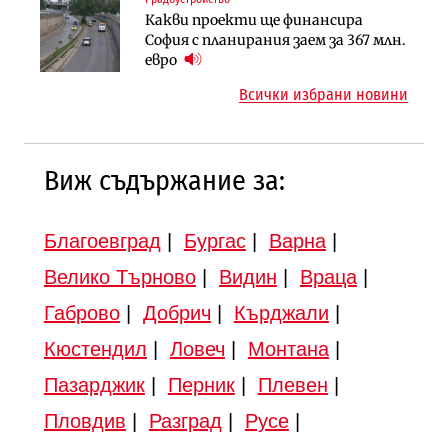
Търново
Какви проекти ще финансира
Регионалният министър поема „на
Градоустройство
София с планирания заем за 367 млн.
ръчно управление“ общинската
Шест кандидата с интерес към
евро
инвестиционна програма
надзора на двете метростанции в
Всички избрани новини
„Люлин“
Виж съдържание за:
Благоевград
|
Бургас
|
Варна
|
Велико Търново
|
Видин
|
Враца
|
Габрово
|
Добрич
|
Кърджали
|
Кюстендил
|
Ловеч
|
Монтана
|
Пазарджик
|
Перник
|
Плевен
|
Пловдив
|
Разград
|
Русе
|