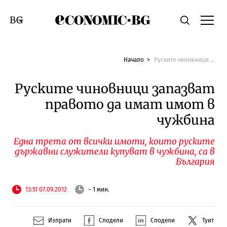
Economic.bg
Търсене
Смяна на език
Начало
Руските чиновници запазват правото да имат имот в чужбина
Руските чиновници запазват
правото да имат имот в
чужбина
Една трета от всички имоти, които руските
държавни служители купуват в чужбина, са в
България
13:51 07.09.2012
~ 1 мин.
Изпрати
Сподели
Сподели
Туит