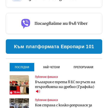
Последвайте ни във Viber
Към платформата Европари 101
ПОСЛЕДНИ
НАЙ-ЧЕТЕНИ
ПРЕПОРЪЧАНИ
Публични финанси
Градоустройство
Инфраструктура
България е трета в ЕС по ръст на
Столична община избра
Проектирането на тунела под
търговията на дребно (Графика)
изпълнител за преместването на
Петрохан ще върви паралелно с
трамвайното трасе по бул.
екологичните оценки
16:44
„Скобелев“
Публични финанси
Компании
Инфраструктура
Коя страна с колко допринася за
„Хювефарма“ подписа договор за