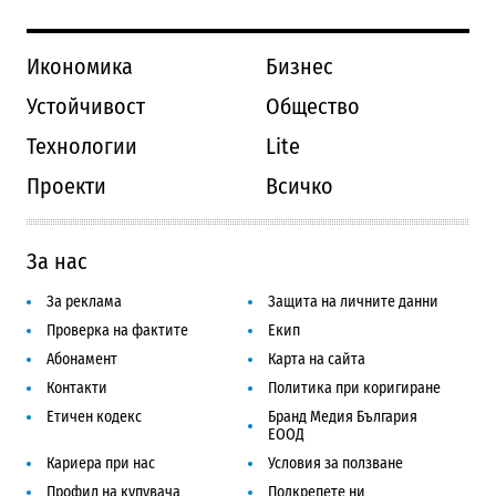
Икономика
Бизнес
Устойчивост
Общество
Технологии
Lite
Проекти
Всичко
За нас
За реклама
Защита на личните данни
Проверка на фактите
Екип
Абонамент
Карта на сайта
Контакти
Политика при коригиране
Етичен кодекс
Бранд Медия България
ЕООД
Кариера при нас
Условия за ползване
Профил на купувача
Подкрепете ни