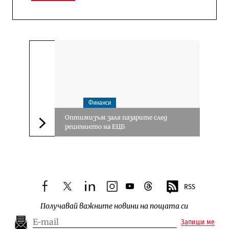
Финанси
Оптимизъм заля пазарите след
решението на ЕЦБ
Следваща новина
RSS
facebook
twitter
linkedin
instagram
youtube
threads
Получавай важните новини на пощата си
Запиши ме