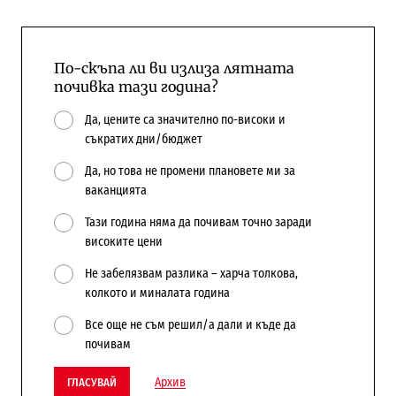
По-скъпа ли ви излиза лятната
почивка тази година?
Да, цените са значително по-високи и
съкратих дни/бюджет
Да, но това не промени плановете ми за
ваканцията
Тази година няма да почивам точно заради
високите цени
Не забелязвам разлика – харча толкова,
колкото и миналата година
Все още не съм решил/а дали и къде да
почивам
Архив
ГЛАСУВАЙ