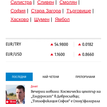
Силистра
|
Сливен
|
Смолян
|
София
|
Стара Загора
|
Търговище
|
Хасково
|
Шумен
|
Ямбол
EUR/TRY
54.9800
0.0182
EUR/USD
1.1600
0.8660
ПОСЛЕДНИ
НАЙ-ЧЕТЕНИ
ПРЕПОРЪЧАНИ
Денят
Градоустройство
Компании
Вечерни новини: Космически център на
Столична община избра изпълнител за
Vivacom предлага над 150 устройства с
„Ендуросат“ в Доброславци;
преместването на трамвайното
90% отстъпка през август
„Топлофикация София“ e (полу)фалирала
трасе по бул. „Скобелев“
18:44