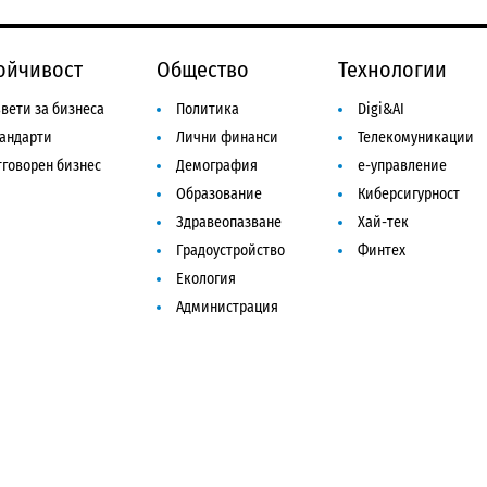
ойчивост
Общество
Технологии
вети за бизнеса
Политика
Digi&AI
тандарти
Лични финанси
Телекомуникации
говорен бизнес
Демография
е-управление
Образование
Киберсигурност
Здравеопазване
Хай-тек
Градоустройство
Финтех
Екология
Администрация