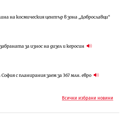
ина на космическия център в зона „Доброславци“
за придобиване на Euroapi Italy
ъчните оценки на имотите може да бъдат
абраната за износ на дизел и керосин
арцеларния план за магистралата Русе – Велико
ългария продължава да се охлажда (Графика)
София с планирания заем за 367 млн. евро
ъм надзора на двете метростанции в „Люлин“
ото езеро става част от бъдещата магистрала
Всички избрани новини