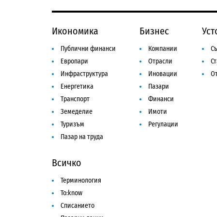
Икономика
Бизнес
Уст
Публични финанси
Компании
Съ
Европари
Отрасли
С
Инфраструктура
Иновации
От
Енергетика
Пазари
Транспорт
Финанси
Земеделие
Имоти
Туризъм
Регулации
Пазар на труда
Всичко
Терминология
To:know
Списанието