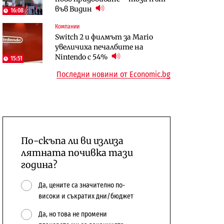
във Видин
откажат напълно от Google
16:08
Компании
Отрасли
Публични финанси
Switch 2 и филмът за Mario
Жилищата в България
Общините вече зависят от
увеличиха печалбите на
поскъпват при намаляващо
централната власт за 75% от
Nintendo с 54%
население и все повече сгради
15:51
бюджетите си
Последни новини от Economic.bg
По-скъпа ли ви излиза
лятната почивка тази
година?
Да, цените са значително по-
високи и съкратих дни/бюджет
Да, но това не промени