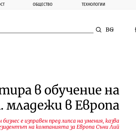
СТ
ОБЩЕСТВО
ТЕХНОЛОГИИ
nomic.bg
Търсене
Смяна на ез
f
Търси
тира в обучение на
. младежи в Европа
бизнес е изправен пред липса на умения, казва
езидентът на компанията за Европа Съни Лий