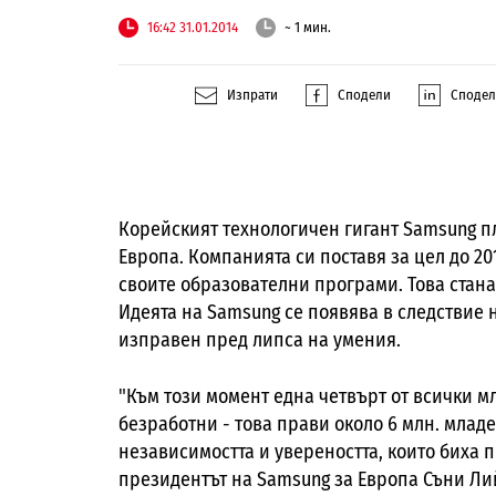
16:42 31.01.2014
~ 1 мин.
Изпрати
Сподели
Споде
Корейският технологичен гигант Samsung п
Европа. Компанията си поставя за цел до 20
своите образователни програми. Това стана
Идеята на Samsung се появява в следствие 
изправен пред липса на умения.
"Към този момент една четвърт от всички мл
безработни - това прави около 6 млн. младе
независимостта и увереността, които биха 
президентът на Samsung за Европа Съни Ли