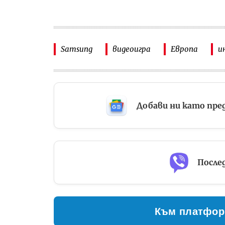
Samsung
видеоигра
Европа
и
Добави ни като пре
Послед
Към платфор