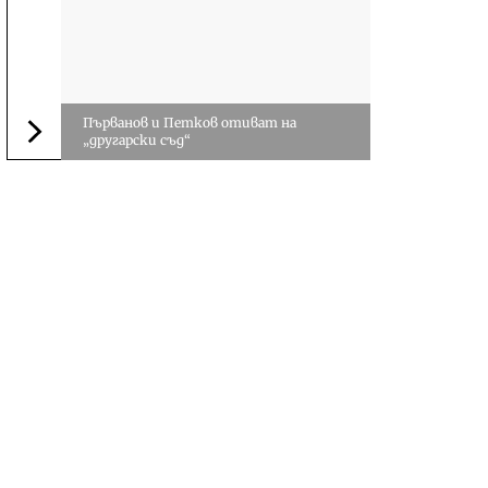
Първанов и Петков отиват на
„другарски съд“
Следваща новина