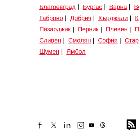
Благоевград
|
Бургас
|
Варна
|
В
Габрово
|
Добрич
|
Кърджали
|
К
Пазарджик
|
Перник
|
Плевен
|
П
Сливен
|
Смолян
|
София
|
Стар
Шумен
|
Ямбол
facebook
twitter
linkedin
instagram
youtube
threads