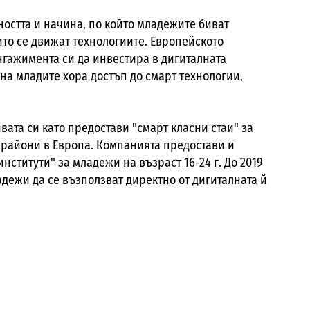
остта и начина, по който младежите биват
ито се движат технологиите. Европейското
нгажимента си да инвестира в дигиталната
на младите хора достъп до смарт технологии,
вата си като предостави "смарт класни стаи" за
 райони в Европа. Компанията предостави и
ститути" за младежи на възраст 16-24 г. До 2019
ладежи да се възползват директно от дигиталната й