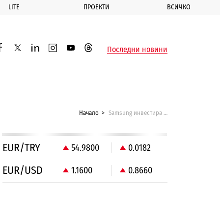
LITE
ПРОЕКТИ
ВСИЧКО
ик
Последни новини
acebook
twitter
linkedin
instagram
youtube
threads
Начало
Samsung инвестира в обучение на 400 хил. младежи в Европа
EUR/TRY
54.9800
0.0182
EUR/USD
1.1600
0.8660