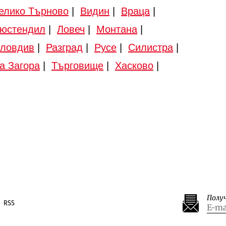
елико Търново
|
Видин
|
Враца
|
юстендил
|
Ловеч
|
Монтана
|
ловдив
|
Разград
|
Русе
|
Силистра
|
а Загора
|
Търговище
|
Хасково
|
Полу
RSS