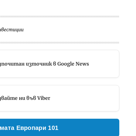
нвестиции
дпочитан източник в Google News
вайте ни във Viber
мата Европари 101