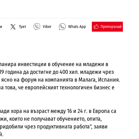
Препоръчай
ли
Туит
Viber
Whats App
ланира инвестиции в обучение на младежи в
19 година да достигне до 400 хил. младежи чрез
 ясно на форум на компанията в Малага, Испания.
на това, че европейският технологичен бизнес е
ади хора на възраст между 16 и 24 г. в Европа са
жи, които не получават обучението, опита,
придобили чрез продуктивната работа", заяви
й.