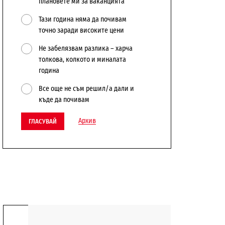
плановете ми за ваканцията
Тази година няма да почивам
точно заради високите цени
Не забелязвам разлика – харча
толкова, колкото и миналата
година
Все още не съм решил/а дали и
къде да почивам
Архив
ГЛАСУВАЙ