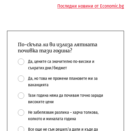
Последни новини от Economic.bg
По-скъпа ли ви излиза лятната
почивка тази година?
Да, цените са значително по-високи и
съкратих дни/бюджет
Да, но това не промени плановете ми за
ваканцията
Тази година няма да почивам точно заради
високите цени
Не забелязвам разлика – харча толкова,
колкото и миналата година
Все още не съм решил/а дали и къде да