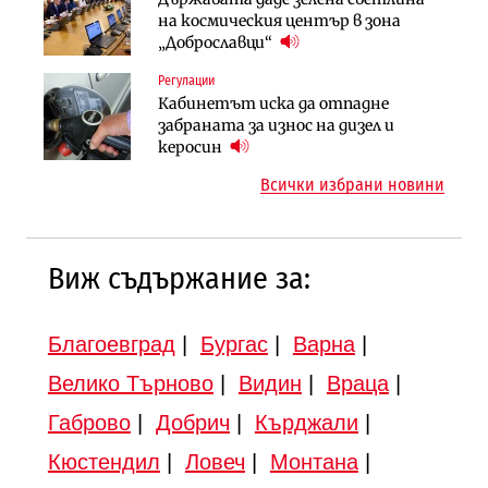
АПИ възложи промяната на
на космическия център в зона
езеро става част от бъдещата
парцеларния план за
„Доброславци“
магистрала „Черно море“
магистралата Русе – Велико
Регулации
Публични финанси
Търново
Кабинетът иска да отпадне
Регионалният министър поема „на
Компании
забраната за износ на дизел и
ръчно управление“ общинската
„Ендуросат“ ще строи огромен
керосин
инвестиционна програма
космически и отбранителен
Всички избрани новини
център в Доброславци
Виж съдържание за:
Благоевград
|
Бургас
|
Варна
|
Велико Търново
|
Видин
|
Враца
|
Габрово
|
Добрич
|
Кърджали
|
Кюстендил
|
Ловеч
|
Монтана
|