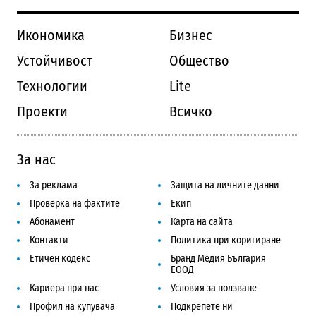
Икономика
Бизнес
Устойчивост
Общество
Технологии
Lite
Проекти
Всичко
За нас
За реклама
Защита на личните данни
Проверка на фактите
Екип
Абонамент
Карта на сайта
Контакти
Политика при коригиране
Етичен кодекс
Бранд Медия България
ЕООД
Кариера при нас
Условия за ползване
Профил на купувача
Подкрепете ни