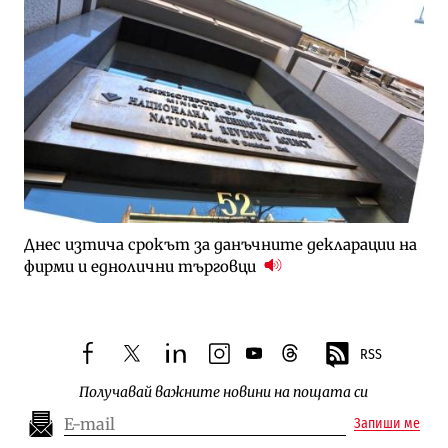
Днес изтича срокът за данъчните декларации на
фирми и еднолични търговци
RSS
facebook
twitter
linkedin
instagram
youtube
threads
Получавай важните новини на пощата си
Запиши ме