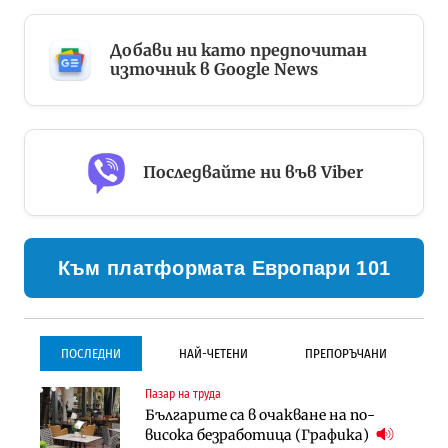
Добави ни като предпочитан
източник в Google News
Последвайте ни във Viber
Към платформата Европари 101
ПОСЛЕДНИ
НАЙ-ЧЕТЕНИ
ПРЕПОРЪЧАНИ
Пазар на труда
Градоустройство
Инфраструктура
Българите са в очакване на по-
Столична община избра
Проектирането на тунела под
висока безработица (Графика)
изпълнител за преместването на
Петрохан ще върви паралелно с