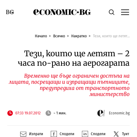
Economic.bg
Търсене
Смяна на език
Начало
Всичко
Накратко
Тези, които ще летят – 2 часа по-рано на аерогарата
Тези, които ще летят – 2
часа по-рано на аерогарата
Временно ще бъде ограничен достъпа на
лицата, посрещащи и изпращащи пътниците,
предупредиха от транспортното
министерство
07:33 19.07.2012
~ 1 мин.
Economic.bg
Изпрати
Сподели
Сподели
Туит