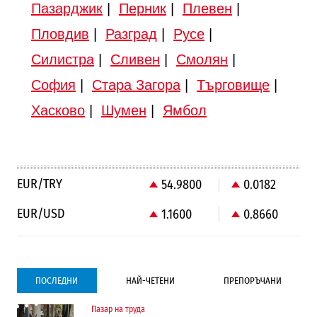
Пазарджик
|
Перник
|
Плевен
|
Пловдив
|
Разград
|
Русе
|
Силистра
|
Сливен
|
Смолян
|
София
|
Стара Загора
|
Търговище
|
Хасково
|
Шумен
|
Ямбол
EUR/TRY
54.9800
0.0182
EUR/USD
1.1600
0.8660
ПОСЛЕДНИ
НАЙ-ЧЕТЕНИ
ПРЕПОРЪЧАНИ
Пазар на труда
Градоустройство
Компании