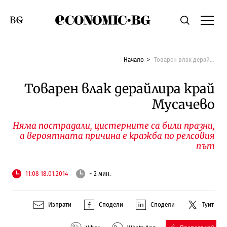
Economic.bg
Търсене
Смяна на език
Начало
Товарен влак дерайлира край Мусачево
Товарен влак дерайлира край
Мусачево
Няма пострадали, цистерните са били празни,
а вероятната причина е кражба по релсовия
път
11:08 18.01.2014
~ 2 мин.
Изпрати
Сподели
Сподели
Туит