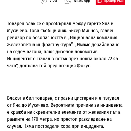
Препоръчай
Viber
Whats App
Товарен влак се е преобърнал между гарите Яна и
Мусачево. Това съобщи
инж. Бисер Минчев, главен
ревизор по безопасността в „Национална компания
Железопътна инфраструктура”. „Имаме дерайлиране
на седем вагона, плюс дизелов локомотив.
Инцидентът е станал в петък през нощта около 22.46
часа", допълва той пред агенция Фокус.
Влакът е бил товарен, с празни цистерни и е пътувал
от Яна до Мусачево. Вероятната причина за инцидента
е кражба на скрепителни елементи от железния път
в
рамките на 170 метра
, но престои разследване на
случая.
Няма пострадали хора при инцидента.