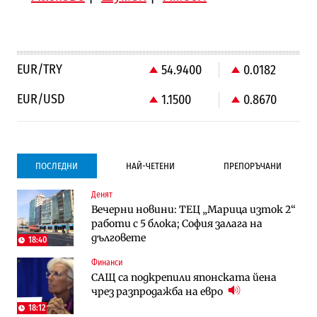
EUR/TRY
54.9400
0.0182
EUR/USD
1.1500
0.8670
ПОСЛЕДНИ
НАЙ-ЧЕТЕНИ
ПРЕПОРЪЧАНИ
Денят
Градоустройство
Компании
Вечерни новини: ТЕЦ „Марица изток 2“
Столична община избра изпълнител за
Vivacom предлага над 150 устройства с
работи с 5 блока; София залага на
преместването на трамвайното
90% отстъпка през август
дълговете
трасе по бул. „Скобелев“
18:40
Финанси
Компании
To:know
САЩ са подкрепили японската йена
Vivacom предлага над 150 устройства с
Последни дни с обозначаване на цените
чрез разпродажба на евро
90% отстъпка през август
в лева: Какво предстои?
18:12