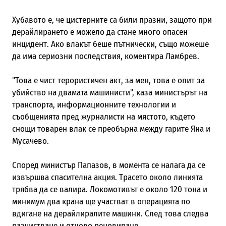
Хубавото е, че цистерните са били празни, защото при
дерайлирането е можело да стане много опасен
инцидент. Ако влакът беше пътнически, също можеше
да има сериозни последствия, коментира Ламбрев.
"Това е чист терористичен акт, за мен, това е опит за
убийство на двамата машинисти", каза министърът на
транспорта, информационните технологии и
съобщенията пред журналисти на мястото, където
снощи товарен влак се преобърна между гарите Яна и
Мусачево.
Според министър Папазов, в момента се налага да се
извършва спасителна акция. Трасето около линията
трябва да се валира. Локомотивът е около 120 тона и
минимум два крана ще участват в операцията по
вдигане на дерайлиралите машини. След това следва
разчистване и отново реновиране.