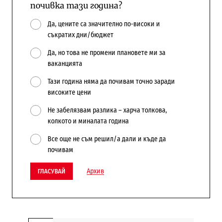
почивка тази година?
Да, цените са значително по-високи и
съкратих дни/бюджет
Да, но това не промени плановете ми за
ваканцията
Тази година няма да почивам точно заради
високите цени
Не забелязвам разлика – харча толкова,
колкото и миналата година
Все още не съм решил/а дали и къде да
почивам
Архив
ГЛАСУВАЙ