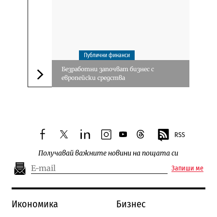
Публични финанси
Безработни започват бизнес с
европейски средства
Следваща новина
RSS
facebook
twitter
linkedin
instagram
youtube
threads
Получавай важните новини на пощата си
Запиши ме
Икономика
Бизнес