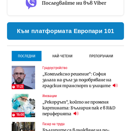
Последвайте ни във Viber
Към платформата Европари 101
ПОСЛЕДНИ
НАЙ-ЧЕТЕНИ
ПРЕПОРЪЧАНИ
Градоустройство
Градоустройство
Инфраструктура
„Комплексно решение“: София
Столична община избра
Проектирането на тунела под
залага на дълг за подобряване на
изпълнител за преместването на
Петрохан ще върви паралелно с
градския транспорт и улиците
трамвайното трасе по бул.
екологичните оценки
17:23
„Скобелев“
Иновации
Компании
Инфраструктура
„Рекордът“, който не променя
„Хювефарма“ подписа договор за
Проектирането на тунела под
картината: България пак е в R&D
придобиване на Euroapi Italy
Петрохан ще върви паралелно с
периферията
16:00
екологичните оценки
Пазар на труда
Финанси
Инфраструктура
Българите са в очакване на по-
RATE | Българският