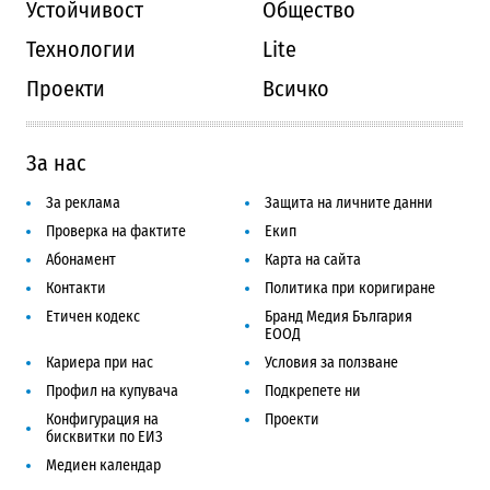
Устойчивост
Общество
Технологии
Lite
Проекти
Всичко
За нас
За реклама
Защита на личните данни
Проверка на фактите
Екип
Абонамент
Карта на сайта
Контакти
Политика при коригиране
Етичен кодекс
Бранд Медия България
ЕООД
Кариера при нас
Условия за ползване
Профил на купувача
Подкрепете ни
Конфигурация на
Проекти
бисквитки по ЕИЗ
Медиен календар