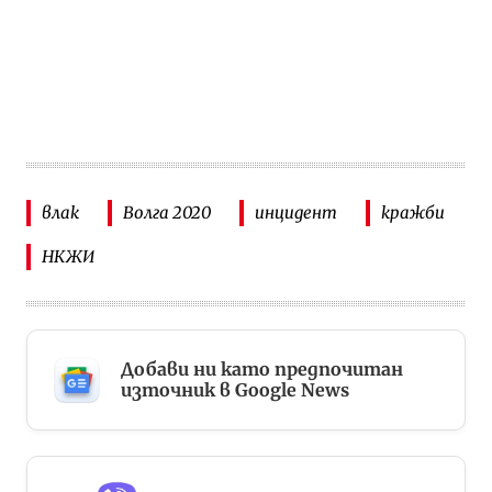
влак
Волга 2020
инцидент
кражби
НКЖИ
Добави ни като предпочитан
източник в Google News