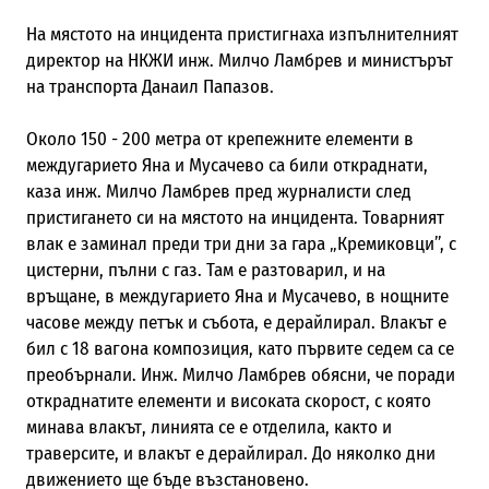
На мястото на инцидента пристигнаха изпълнителният
директор на НКЖИ инж. Милчо Ламбрев и министърът
на транспорта Данаил Папазов.
Около 150 - 200 метра от крепежните елементи в
междугарието Яна и Мусачево са били откраднати,
каза инж. Милчо Ламбрев пред журналисти след
пристигането си на мястото на инцидента
. Товарният
влак е заминал преди три дни за гара „Кремиковци”, с
цистерни, пълни с газ. Там е разтоварил, и на
връщане, в междугарието Яна и Мусачево, в нощните
часове между петък и събота, е дерайлирал. Влакът е
бил с 18 вагона композиция, като първите седем са се
преобърнали. Инж. Милчо Ламбрев обясни, че поради
откраднатите елементи и високата скорост, с която
минава влакът, линията се е отделила, както и
траверсите, и влакът е дерайлирал. До няколко дни
движението ще бъде възстановено.