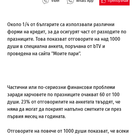
Препоръчай
Viber
Whats App
Около 1/4 от българите са използвали различни
форми на кредит, за да осигурят част от разходите по
празниците. Това показват отговорите на над 1000
души в специална анкета, поръчана от bTV и
проведена на сайта "Моите пари".
Частични или по-сериозни финансови проблеми
заради харчовете по празниците очакват 60 от 100
души. 23% от отговорилите на анкетата твърдят, че
няма да могат да покрият напълно сметките си през
първия месец на годината.
Отговорите на повече от 1000 души показват, че всеки