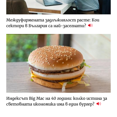
Междуфирмената задлъжнялост расте: Кои
сектори в България са най-засегнати?
Индексът Big Mac на 40 години: колко истина за
световната икономика има в един бургер?