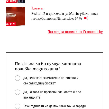
16:08
Компании
Публични финанси
Отрасли
Switch 2 и филмът за Mario увеличиха
Общините вече зависят от
Жилищата в България поскъпват при
печалбите на Nintendo с 54%
централната власт за 75% от
намаляващо население и все повече
бюджетите си
сгради
15:51
Последни новини от Economic.bg
По-скъпа ли ви излиза лятната
почивка тази година?
Да, цените са значително по-високи и
съкратих дни/бюджет
Да, но това не промени плановете ми за
ваканцията
Тази година няма да почивам точно заради