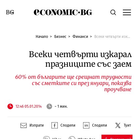
Economic.bg
Търсене
Смяна на език
Начало
Бизнес
Финанси
Всеки четвърти изкарал празниците със заем
Всеки четвърти изкарал
празниците със заем
60% от българите ще срещнат трудности
със сметките си през януари, показва
проучване
12:46 05.01.2014
~ 1 мин.
Изпрати
Сподели
Сподели
Туит