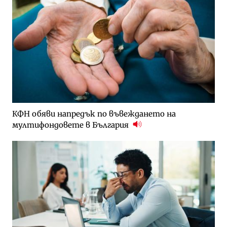
КФН обяви напредък по въвеждането на
мултифондовете в България