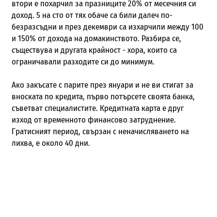
втори е похарчил за празниците 20% от месечния си
доход. 5 на сто от тях обаче са били далеч по-
безразсъдни и през декември са изхарчили между 100
и 150% от дохода на домакинството. Разбира се,
съществува и другата крайност - хора, които са
ограничавали разходите си до минимум.
Ако закъсате с парите през януари и не ви стигат за
вноската по кредита, първо потърсете своята банка,
съветват специалистите. Кредитната карта е друг
изход от временното финансово затруднение.
Гратисният период, свързан с неначисляването на
лихва, е около 40 дни.