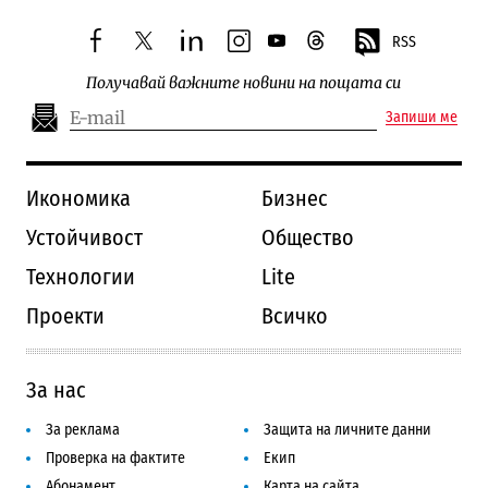
RSS
facebook
twitter
linkedin
instagram
youtube
threads
Получавай важните новини на пощата си
Запиши ме
Икономика
Бизнес
Устойчивост
Общество
Технологии
Lite
Проекти
Всичко
За нас
За реклама
Защита на личните данни
Проверка на фактите
Екип
Абонамент
Карта на сайта