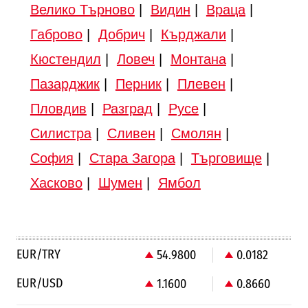
Велико Търново
|
Видин
|
Враца
|
Габрово
|
Добрич
|
Кърджали
|
Кюстендил
|
Ловеч
|
Монтана
|
Пазарджик
|
Перник
|
Плевен
|
Пловдив
|
Разград
|
Русе
|
Силистра
|
Сливен
|
Смолян
|
София
|
Стара Загора
|
Търговище
|
Хасково
|
Шумен
|
Ямбол
EUR/TRY
54.9800
0.0182
EUR/USD
1.1600
0.8660