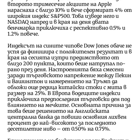
второто тримесечие акциите на Apple
нараснаха с близо 10% и вече сформират 4% от
широкия индекс S&P500. Това изведе него и
NASDAQ напред и в края на деня двата
бенчмарка приключиха с респективно 0.5% и
1.2% повече.
Индексът на сините чипове Dow Jones обаче не
успя да финишира с положителен резултат и в
края на сесията изтри предимството от
близо 200 пункта, които беше натрупал по-
рано през деня. Настроенията бяха смесени
заради търговското напрежение между Пекин
и Вашингтон и намерението на Тръмп да
обложи още редица китайски стоки с мита в
размер на 25%. В Европа водещите индекси
приключиха предпоследния търговски ден под
влиянието на мечките. Основната причина за
това беше решението на Английската
централна банка да повиши основния лихвен
процент до най-високото за последното
десетилетие ниво – от 0.50% на 0.75%.