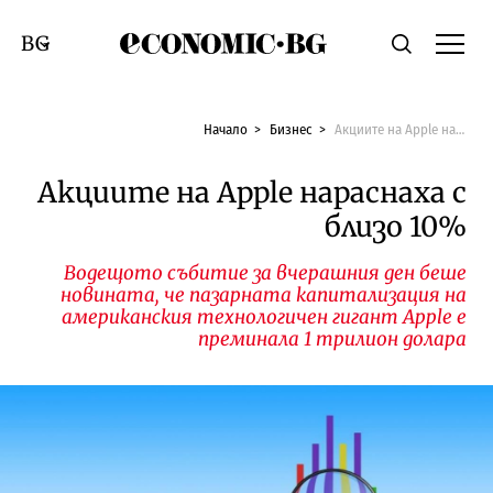
Economic.bg
Търсене
Смяна на език
Начало
Бизнес
Акциите на Apple нараснаха с близо 10%
Акциите на Apple нараснаха с
близо 10%
Водещото събитие за вчерашния ден беше
новината, че пазарната капитализация на
американския технологичен гигант Apple е
преминала 1 трилион долара