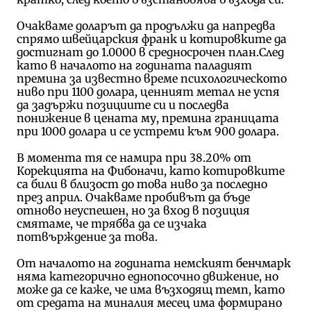
Очакваме доларът да продължи да напредва
спрямо швейцарския франк и котировките да
достигнат до 1.0000 в средносрочен план.След
като в началото на годината паладият
премина за известно време психологическото
ниво при 1100 долара, ценният метал не успя
да задържи позициите си и последва
понижение в цената му, премина границата
при 1000 долара и се устреми към 900 долара.
В момента тя се намира при 38.20% от
Корекцията на Фибоначи, като котировките
са били в близост до това ниво за последно
през април. Очакваме пробивът да бъде
отново неуспешен, но за вход в позиция
смятаме, че трябва да се изчака
потвърждение за това.
От началото на годината немският бенчмарк
няма категорично еднопосочно движение, но
може да се каже, че има възходящ темп, като
от средата на миналия месец има формирано