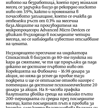
нивото на безработица, което през миналия
месец се задържа близо до рекордно ниското
ниво от 3.9%, както и промяната в
почасовото заплащане, което се очаква да
отбележи ръст от 0.3% на месечна
база.Акциите на производителя на
микропроцесори Advanced Micro Devices се
движат възходящо в последните четири
месеца, но се наблюдава известно отслабване
на цената.
Низходящото пресичане на индикатора
Стохастик в близост до 80-те пункта ни
кара да смятаме, че тя ще продължи да пада
докато не достигне първото ниво от
Корекцията на Фибоначи - 16.98 долара за
акция, но няма да успее да пробие тази
подкрепа и ще се оттласне отново нагоре с
потенциал да достигне психологическите 20
долара за акция. На 8-часова графика
валутната двойка среща на няколко пъти
200-периодната си средна през последните
месеци, като последният път я пробива за
кратко, след което възстановява възхода си.