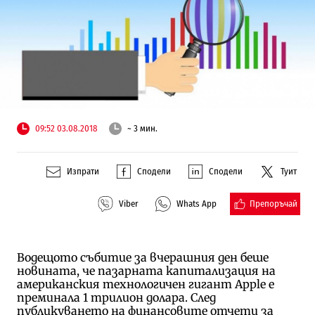
09:52 03.08.2018
~ 3 мин.
Изпрати
Сподели
Сподели
Туит
Препоръчай
Viber
Whats App
Водещото събитие за вчерашния ден беше
новината, че пазарната капитализация на
американския технологичен гигант Apple е
преминала 1 трилион долара. След
публикуването на финансовите отчети за