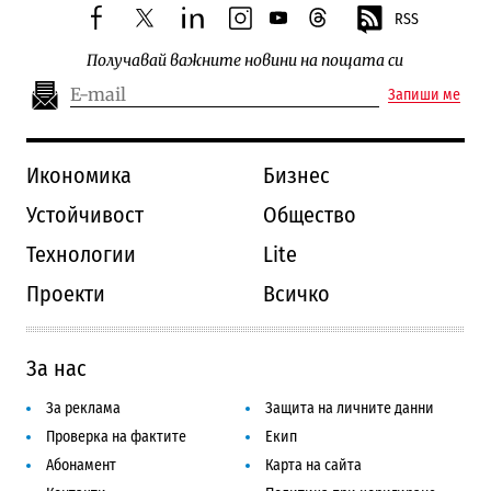
RSS
facebook
twitter
linkedin
instagram
youtube
threads
Получавай важните новини на пощата си
Запиши ме
Икономика
Бизнес
Устойчивост
Общество
Технологии
Lite
Проекти
Всичко
За нас
За реклама
Защита на личните данни
Проверка на фактите
Екип
Абонамент
Карта на сайта