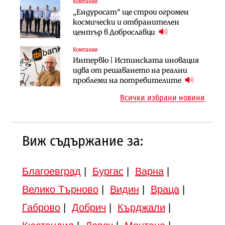
Компании
Градоустройство
Компании
„Ендуросат“ ще строи огромен
Столична община избра
„Хювефарма“ подписа договор за
космически и отбранителен
изпълнител за преместването на
придобиване на Euroapi Italy
център в Доброславци
трамвайното трасе по бул.
„Скобелев“
Компании
Инфраструктура
Инфраструктура
Интервю | Истинската иновация
АПИ възложи промяната на
Вторият мост над Варненското
идва от решаването на реални
парцеларния план за
езеро става част от бъдещата
проблеми на потребителите
магистралата Русе – Велико
магистрала „Черно море“
Всички избрани новини
Търново
Виж съдържание за:
Благоевград
|
Бургас
|
Варна
|
Велико Търново
|
Видин
|
Враца
|
Габрово
|
Добрич
|
Кърджали
|