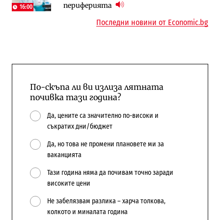
периферията
напълно от Google
Доброславци
16:00
Последни новини от Economic.bg
По-скъпа ли ви излиза лятната
почивка тази година?
Да, цените са значително по-високи и
съкратих дни/бюджет
Да, но това не промени плановете ми за
ваканцията
Тази година няма да почивам точно заради
високите цени
Не забелязвам разлика – харча толкова,
колкото и миналата година