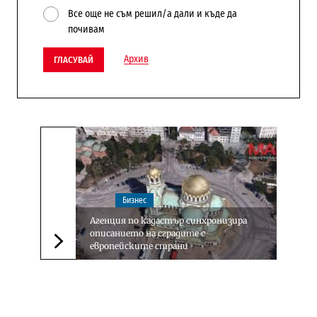
Все още не съм решил/а дали и къде да
почивам
Архив
ГЛАСУВАЙ
Бизнес
Агенция по кадастър синхронизира
описанието на сградите с
европейските страни
Следваща новина