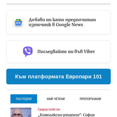
Добави ни като предпочитан
източник в Google News
Последвайте ни във Viber
Към платформата Европари 101
ПОСЛЕДНИ
НАЙ-ЧЕТЕНИ
ПРЕПОРЪЧАНИ
Градоустройство
Градоустройство
Инфраструктура
„Комплексно решение“: София
Столична община избра
Проектирането на тунела под