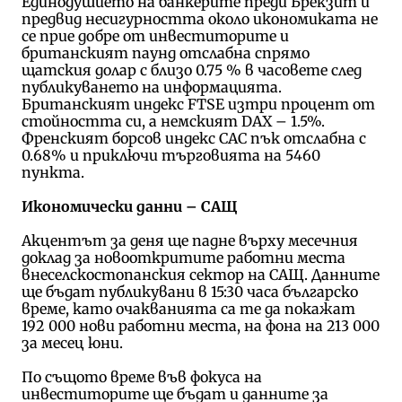
Единодушието на банкерите преди Брекзит и
предвид несигурността около икономиката не
се прие добре от инвеститорите и
британският паунд отслабна спрямо
щатския долар с близо 0.75 % в часовете след
публикуването на информацията.
Британският индекс FTSE изтри процент от
стойността си, а немският DAX – 1.5%.
Френският борсов индекс CAC пък отслабна с
0.68% и приключи търговията на 5460
пункта.
Икономически данни – САЩ
Акцентът за деня ще падне върху месечния
доклад за новооткритите работни места
внеселскостопанския сектор на САЩ. Данните
ще бъдат публикувани в 15:30 часа българско
време, като очакванията са те да покажат
192 000 нови работни места, на фона на 213 000
за месец юни.
По същото време във фокуса на
инвеститорите ще бъдат и данните за