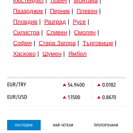
Кюстендил
|
Ловеч
|
Монтана
|
Пазарджик
|
Перник
|
Плевен
|
Пловдив
|
Разград
|
Русе
|
Силистра
|
Сливен
|
Смолян
|
София
|
Стара Загора
|
Търговище
|
Хасково
|
Шумен
|
Ямбол
EUR/TRY
54.9400
0.0182
EUR/USD
1.1500
0.8670
ПОСЛЕДНИ
НАЙ-ЧЕТЕНИ
ПРЕПОРЪЧАНИ