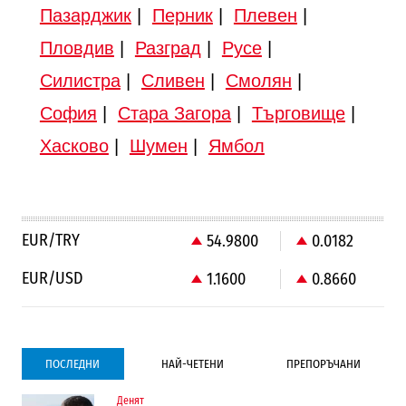
Пазарджик
|
Перник
|
Плевен
|
Пловдив
|
Разград
|
Русе
|
Силистра
|
Сливен
|
Смолян
|
София
|
Стара Загора
|
Търговище
|
Хасково
|
Шумен
|
Ямбол
EUR/TRY
54.9800
0.0182
EUR/USD
1.1600
0.8660
ПОСЛЕДНИ
НАЙ-ЧЕТЕНИ
ПРЕПОРЪЧАНИ
Денят
Градоустройство
Компании