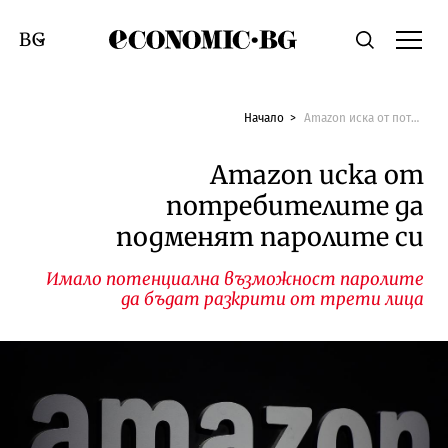
Economic.bg
Търсене
Смяна на език
Начало
Amazon иска от потребителите да подменят паролите си
Amazon иска от
потребителите да
подменят паролите си
Имало потенциална възможност паролите
да бъдат разкрити от трети лица