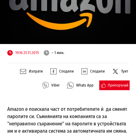
19:16 25.11.2015
~ 1 мин.
Изпрати
Сподели
Сподели
Туит
Препоръчай
Viber
Whats App
Amazon е поискала част от потребителите
ѝ
да сменят
паролите си. Съмнянията на компанията са за
"неправилно съхранение" на паролите в устройствата
им и е активирала система за автоматичната им смяна.