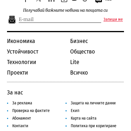
facebook
twitter
linkedin
instagram
youtube
threads
Получавай важните новини на пощата си
Запиши ме
Икономика
Бизнес
Устойчивост
Общество
Технологии
Lite
Проекти
Всичко
За нас
За реклама
Защита на личните данни
Проверка на фактите
Екип
Абонамент
Карта на сайта
Контакти
Политика при коригиране