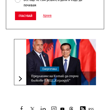
почивам
Архив
ГЛАСУВАЙ
Енергетика
Предлагаме на Китай да строи
блокове в АЕЦ „Козлодуй“
Следваща новина
RSS