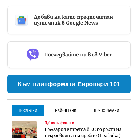
Добави ни като предпочитан
източник в Google News
Последвайте ни във Viber
Към платформата Европари 101
ПОСЛЕДНИ
НАЙ-ЧЕТЕНИ
ПРЕПОРЪЧАНИ
Публични финанси
Градоустройство
Инфраструктура
България е трета в ЕС по ръст на
Столична община избра
Проектирането на тунела под
търговията на дребно (Графика)
изпълнител за преместването на
Петрохан ще върви паралелно с