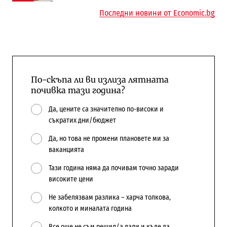
Последни новини от Economic.bg
По-скъпа ли ви излиза лятната
почивка тази година?
Да, цените са значително по-високи и
съкратих дни/бюджет
Да, но това не промени плановете ми за
ваканцията
Тази година няма да почивам точно заради
високите цени
Не забелязвам разлика – харча толкова,
колкото и миналата година
Все още не съм решил/а дали и къде да