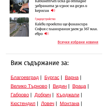
Инфраструктура
Кабинетът иска да отпадне
Ипотечното кредитиране в
АПИ възложи промяната на
забраната за износ на дизел и
България продължава да се охлажда
парцеларния план за
керосин
(Графика)
магистралата Русе – Велико
Градоустройство
Инфраструктура
Търново
Какви проекти ще финансира
Вторият мост над Варненското
Градоустройство
София с планирания заем за 367 млн.
езеро става част от бъдещата
Шест кандидата с интерес към
евро
магистрала „Черно море“
надзора на двете метростанции в
Всички избрани новини
„Люлин“
Виж съдържание за:
Благоевград
|
Бургас
|
Варна
|
Велико Търново
|
Видин
|
Враца
|
Габрово
|
Добрич
|
Кърджали
|
Кюстендил
|
Ловеч
|
Монтана
|