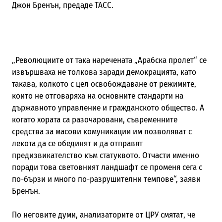
Джон Бренън, предаде
ТАСС.
„Революциите от така наречената „Арабска пролет“ се
извършваха не толкова заради демокрацията, като
такава, колкото с цел освобождаване от режимите,
които не отговаряха на основните стандарти на
държавното управление и гражданското общество. А
когато хората са разочаровани, съвременните
средства за масови комуникации им позволяват с
лекота да се обединят и да отправят
предизвикателство към статуквото. Отчасти именно
поради това световният ландшафт се променя сега с
по-бързи и много по-разрушителни темпове“, заяви
Бренън.
По неговите думи, анализаторите от ЦРУ смятат, че