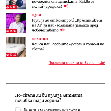
по-голяма от щатската. Какво се
космически и отбранителен център в
работи с 5 блока
случи? (графика)
Доброславци
17:00
Digi&AI
Енергетика
Компании
Излиза ли от контрол? „Кръстникът
Държавният ТЕЦ „Марица изток 2“
„Ендуросат“ ще строи огромен
на AI“ за най-голямата заплаха пред
работи с 5 блока
космически и отбранителен център в
човечеството
Доброславци
15:00
Пътешествия
Енергетика
Регулации
Кои са най-добрите луксозни хотели по
АЕЦ „Козлодуй“ ще работи само още
Лекарствата за редки болести
света?
няколко седмици, ако сушата продължи
попадат в капан на обществените
поръчки?
13:30
Последни новини от Economic.bg
По-скъпа ли ви излиза лятната
почивка тази година?
Да, цените са значително по-високи и