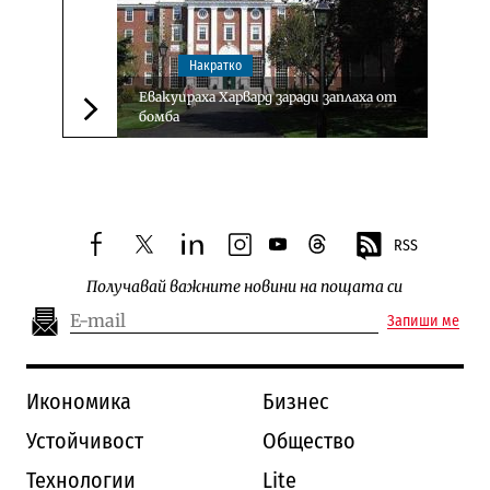
Накратко
Евакуираха Харвард заради заплаха от
бомба
Следваща новина
RSS
facebook
twitter
linkedin
instagram
youtube
threads
Получавай важните новини на пощата си
Запиши ме
Икономика
Бизнес
Устойчивост
Общество
Технологии
Lite