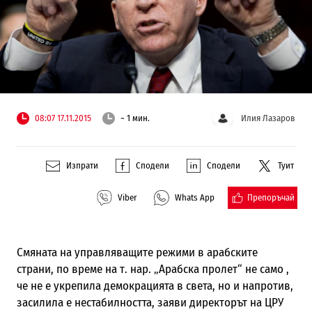
08:07 17.11.2015
~ 1 мин.
Илия Лазаров
Изпрати
Сподели
Сподели
Туит
Препоръчай
Viber
Whats App
Смяната на управляващите режими в арабските
страни, по време на т
.
нар
.
„Арабска пролет“ не само ,
че не е укрепила демокрацията в света, но и напротив,
засилила е нестабилността, заяви директорът на ЦРУ