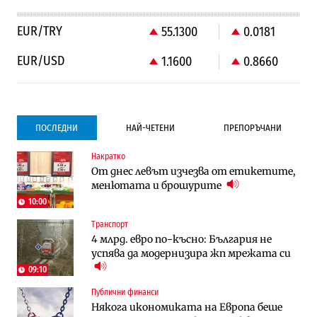
EUR/TRY
55.1300
0.0181
EUR/USD
1.1600
0.8660
ПОСЛЕДНИ
НАЙ-ЧЕТЕНИ
ПРЕПОРЪЧАНИ
Накратко
Градоустройство
Компании
От днес левът изчезва от етикетите,
Столична община избра изпълнител за
Vivacom предлага над 150 устройства с
менютата и брошурите
преместването на трамвайното
90% отстъпка през август
трасе по бул. „Скобелев“
10:00
Транспорт
Компании
Градоустройство
4 млрд. евро по-късно: България не
Vivacom предлага над 150 устройства с
Столична община избра изпълнител за
успява да модернизира жп мрежата си
90% отстъпка през август
преместването на трамвайното
трасе по бул. „Скобелев“
09:10
Публични финанси
Компании
Енергетика
Някога икономиката на Европа беше
„Ендуросат“ ще строи огромен
Държавният ТЕЦ „Марица изток 2“