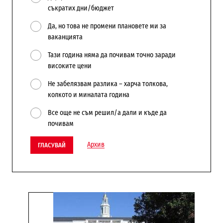
съкратих дни/бюджет
Да, но това не промени плановете ми за
ваканцията
Тази година няма да почивам точно заради
високите цени
Не забелязвам разлика – харча толкова,
колкото и миналата година
Все още не съм решил/а дали и къде да
почивам
Архив
ГЛАСУВАЙ