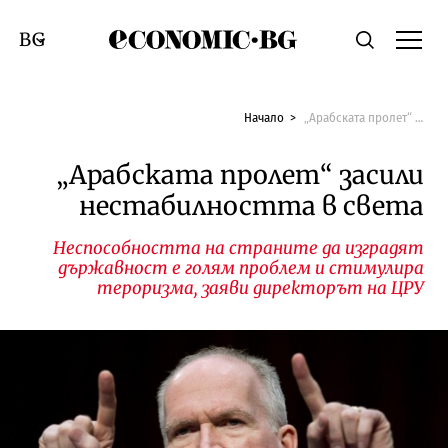
Economic.bg
Търсене
Смяна на език
Начало
„Арабската пролет“ засили нестабилността в света
„Арабската пролет“ засили
нестабилността в света
Неспособността на страните да изградят
държавност е голям проблем и стимулира
тероризма, заяви директорът на ЦРУ