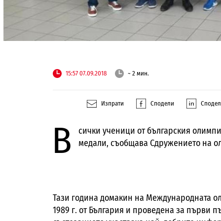
15:57 07.09.2018
~ 2 мин.
Изпрати
Сподели
Споде
В
сички ученици от българския олимпи
медали, съобщава Сдружението на о
Тази година домакин на Международната о
1989 г. от България и проведена за първи пъ