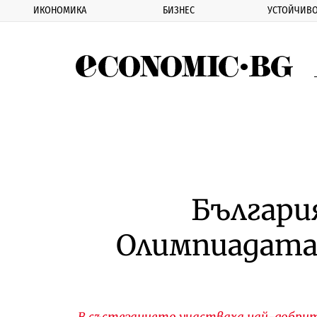
ИКОНОМИКА
БИЗНЕС
УСТОЙЧИВО
Eco
Българи
Олимпиадата
В състезанието участваха най-добрит