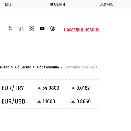
LITE
ПРОЕКТИ
ВСИЧКО
ик
Последни новини
acebook
twitter
linkedin
instagram
youtube
threads
ачало
Общество
Образование
България обра медалите на Олимпиадата по информатика в Япония
EUR/TRY
54.9800
0.0182
EUR/USD
1.1600
0.8660