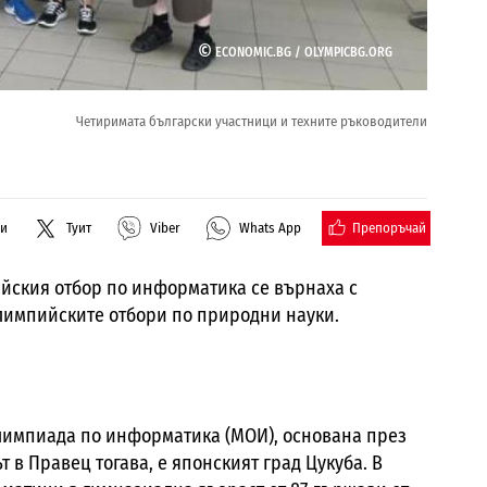
©
ECONOMIC.BG /
OLYMPICBG.ORG
Четиримата български участници и техните ръководители
Препоръчай
ли
Туит
Viber
Whats App
йския отбор по информатика се върнаха с
лимпийските отбори по природни науки.
лимпиада по информатика (МОИ), основана през
т в Правец тогава, е японският град Цукуба. В