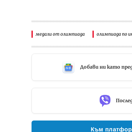
медали от олимпиада
олимпиада по 
Добави ни като пре
Послед
Към платфор