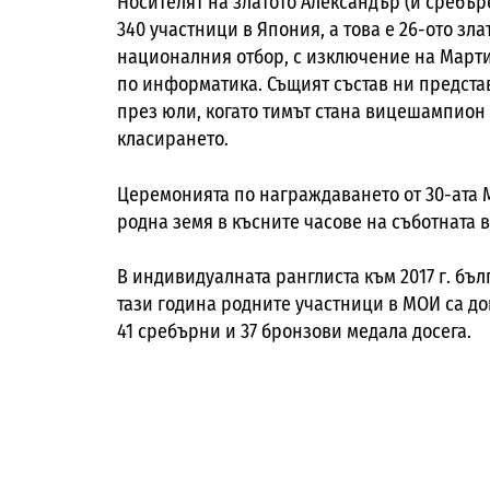
Носителят на златото Александър (и сребърен
340 участници в Япония, а това е 26-ото зла
националния отбор, с изключение на Марти
по информатика. Същият състав ни предста
през юли, когато тимът стана вицешампион 
класирането.
Церемонията по награждаването от 30-ата М
родна земя в късните часове на съботната 
В индивидуалната ранглиста към 2017 г. бъл
тази година родните участници в МОИ са до
41 сребърни и 37 бронзови медала досега.