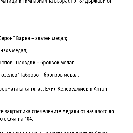
матици в гимназиална възраст от 87 държави от
Берон“ Варна – златен медал;
онзов медал;
. Попов" Пловдив – бронзов медал;
Гюзелев" Габрово – бронзов медал.
орматика са гл. ас. Емил Келеведжиев и Антон
е закръглиха спечелените медали от началото до
о скача на 104.