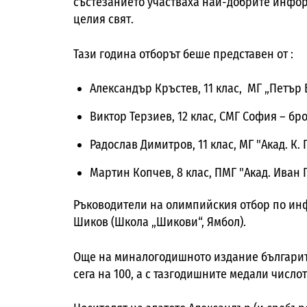
състезанието участваха най-добрите инфор
целия свят.
Тази година отборът беше представен от :
Александър Кръстев, 11 клас, МГ „Петър 
Виктор Терзиев, 12 клас, СМГ София – бр
Радослав Димитров, 11 клас, МГ "Акад. К
Мартин Копчев, 8 клас, ПМГ "Акад. Иван 
Ръководители на олимпийския отбор по инф
Шиков (Школа „Шикови“, Ямбол).
Още на миналогодишното издание българит
сега на 100, а с тазгодишните медали числот