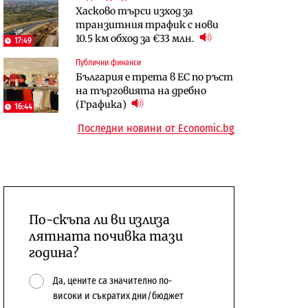
Хасково търси изход за
откажат напълно от Google
население и все повече сгради
транзитния трафик с нови
10.5 км обход за €33 млн.
17:49
Публични финанси
Компании
Общините вече зависят от
А1 отново е лидер при
Публични финанси
България е трета в ЕС по ръст
централната власт за 75% от
технологичните компании и
на търговията на дребно
бюджетите си
системните интегратори
(Графика)
16:44
Последни новини от Economic.bg
По-скъпа ли ви излиза
лятната почивка тази
година?
Да, цените са значително по-
високи и съкратих дни/бюджет