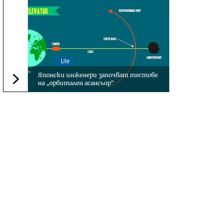
Lite
Японски инженери започват тестове
на „орбитален асансьор“
Следваща новина