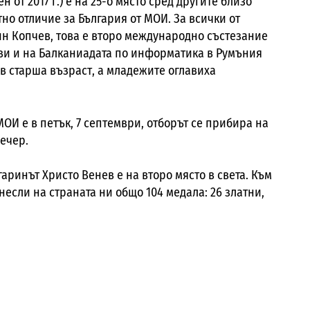
 от 2017 г.) е на 25-о място сред другите близо
тно отличие за България от МОИ. За всички от
н Копчев, това е второ международно състезание
ви и на Балканиадата по информатика в Румъния
в старша възраст, а младежите оглавиха
ОИ е в петък, 7 септември, отборът се прибира на
вечер.
гаринът Христо Венев е на второ място в света. Към
несли на страната ни общо 104 медала: 26 златни,