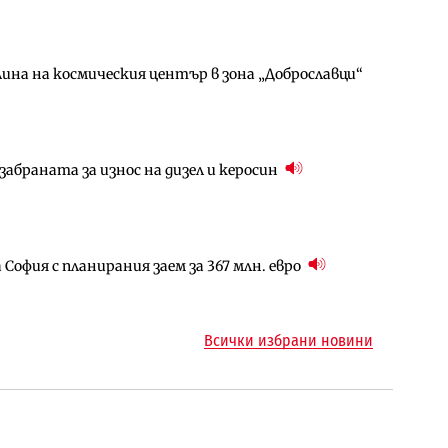
ина на космическия център в зона „Доброславци“
за придобиване на Euroapi Italy
ъчните оценки на имотите може да бъдат
абраната за износ на дизел и керосин
арцеларния план за магистралата Русе – Велико
ото езеро става част от бъдещата магистрала
София с планирания заем за 367 млн. евро
ъм надзора на двете метростанции в „Люлин“
ма „на ръчно управление“ общинската
Всички избрани новини