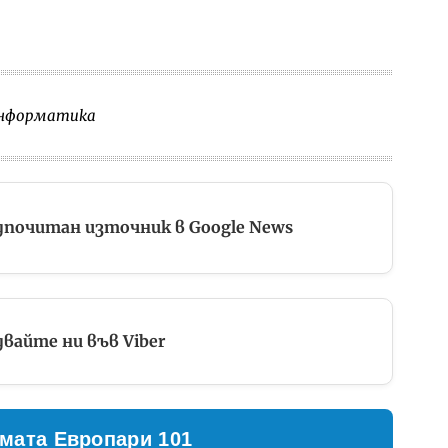
информатика
дпочитан източник в Google News
вайте ни във Viber
мата Европари 101