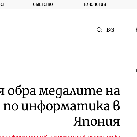
СТ
ОБЩЕСТВО
ТЕХНОЛОГИИ
nomic.bg
Търсене
Смяна на ез
f
Търси
Н
я обра медалите на
 по информатика в
Япония
е информатици в гимназиална възраст от 87