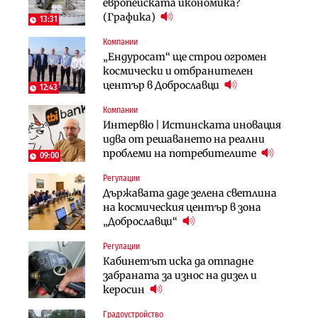
Проектирането на тунела под
европейската икономика?
придобиване на Euroapi Italy
Петрохан ще върви паралелно с
(Графика)
13:31
екологичните оценки
Компании
Финанси
Инфраструктура
„Ендуросат“ ще строи огромен
RATE | Българският
Вторият мост над Варненското
космически и отбранителен
застрахователен пазар има
езеро става част от бъдещата
център в Доброславци
огромен потенциал за растеж
12:43
магистрала „Черно море“
Компании
Финанси
Енергетика
Интервю | Истинската иновация
Ипотечното кредитиране в
АЕЦ „Козлодуй“ ще работи само още
идва от решаването на реални
България продължава да се охлажда
няколко седмици, ако сушата
проблеми на потребителите
(Графика)
09:00
продължи
Регулации
Публични финанси
Компании
Държавата даде зелена светлина
След 20 години застой: Данъчните
„Хювефарма“ подписа договор за
на космическия център в зона
оценки на имотите може да бъдат
придобиване на Euroapi Italy
„Доброславци“
вдигнати
Регулации
Инфраструктура
Инфраструктура
Кабинетът иска да отпадне
Вторият мост над Варненското
АПИ възложи промяната на
забраната за износ на дизел и
езеро става част от бъдещата
парцеларния план за
керосин
магистрала „Черно море“
магистралата Русе – Велико
Градоустройство
Публични финанси
Търново