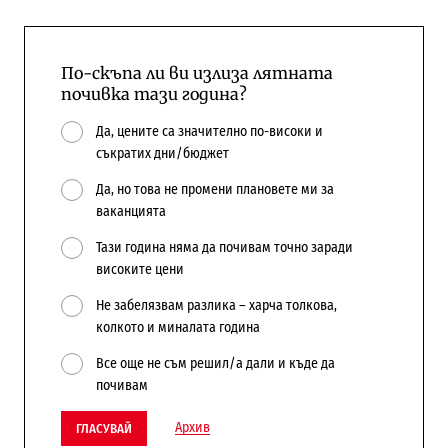
По-скъпа ли ви излиза лятната
почивка тази година?
Да, цените са значително по-високи и
съкратих дни/бюджет
Да, но това не промени плановете ми за
ваканцията
Тази година няма да почивам точно заради
високите цени
Не забелязвам разлика – харча толкова,
колкото и миналата година
Все още не съм решил/а дали и къде да
почивам
Архив
ГЛАСУВАЙ