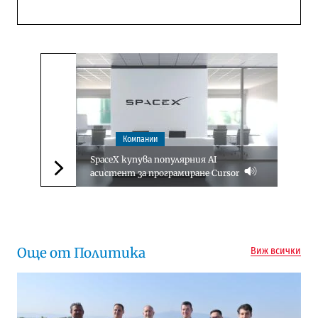
Компании
SpaceX купува популярния AI
асистент за програмиране Cursor
Следваща новина
Още от Политика
Виж всички