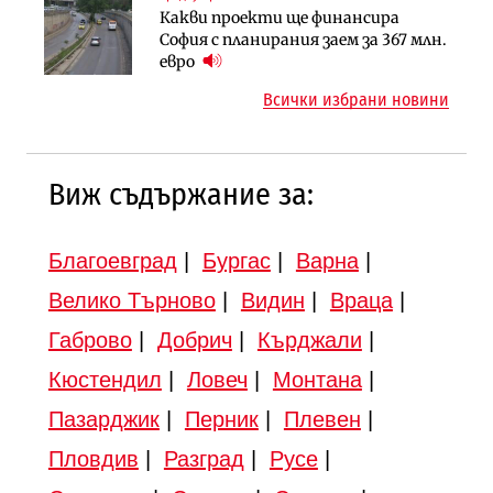
Какви проекти ще финансира
Регионалният министър поема „на
Градоустройство
София с планирания заем за 367 млн.
ръчно управление“ общинската
Шест кандидата с интерес към
евро
инвестиционна програма
надзора на двете метростанции в
Всички избрани новини
„Люлин“
Виж съдържание за:
Благоевград
|
Бургас
|
Варна
|
Велико Търново
|
Видин
|
Враца
|
Габрово
|
Добрич
|
Кърджали
|
Кюстендил
|
Ловеч
|
Монтана
|
Пазарджик
|
Перник
|
Плевен
|
Пловдив
|
Разград
|
Русе
|