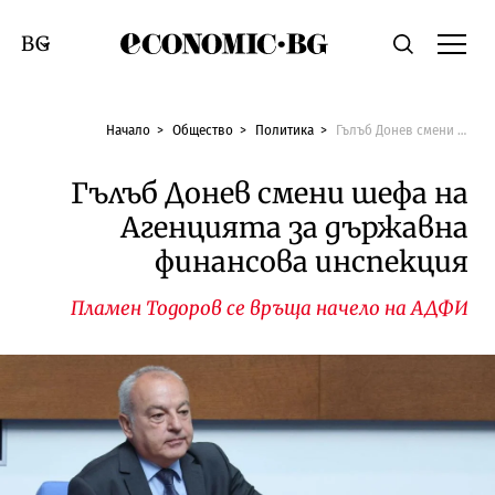
Economic.bg
Търсене
Смяна на език
Начало
Общество
Политика
Гълъб Донев смени шефа на Агенцията за държавна финансова инспекция
Гълъб Донев смени шефа на
Агенцията за държавна
финансова инспекция
Пламен Тодоров се връща начело на АДФИ