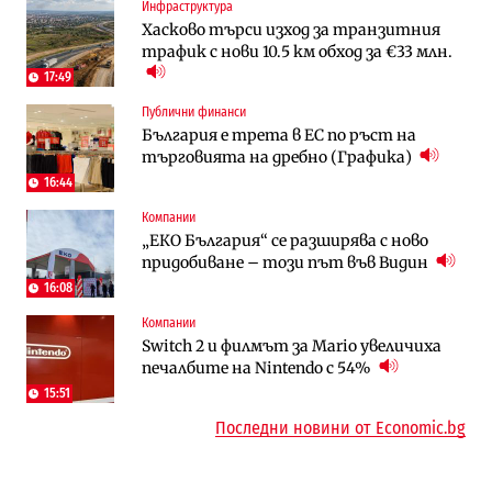
Инфраструктура
Компании
To:know
Хасково търси изход за транзитния
Vivacom предлага над 150 устройства с
Последни дни с обозначаване на цените
трафик с нови 10.5 км обход за €33 млн.
90% отстъпка през август
в лева: Какво предстои?
17:49
Публични финанси
Енергетика
Градоустройство
България е трета в ЕС по ръст на
АЕЦ „Козлодуй“ ще работи само още
Столична община избра изпълнител за
търговията на дребно (Графика)
няколко седмици, ако сушата продължи
преместването на трамвайното
трасе по бул. „Скобелев“
16:44
Компании
Digi&AI
Отрасли
„ЕКО България“ се разширява с ново
Трафикът толкова е намалял, че големи
Жилищата в България поскъпват при
придобиване – този път във Видин
медии обмислят да се откажат
намаляващо население и все повече
напълно от Google
сгради
16:08
Компании
Публични финанси
Компании
Switch 2 и филмът за Mario увеличиха
Общините вече зависят от
А1 отново е лидер при технологичните
печалбите на Nintendo с 54%
централната власт за 75% от
компании и системните интегратори
бюджетите си
15:51
Последни новини от Economic.bg