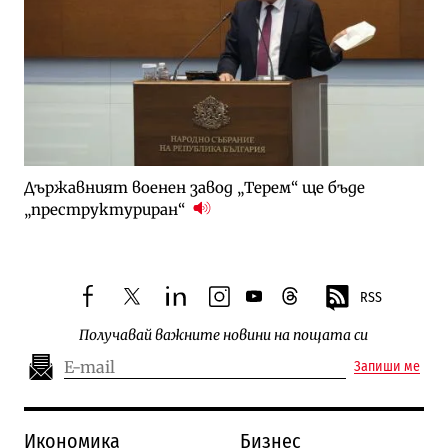
Държавният военен завод „Терем“ ще бъде
„преструктуриран“
RSS
facebook
twitter
linkedin
instagram
youtube
threads
Получавай важните новини на пощата си
Запиши ме
Икономика
Бизнес