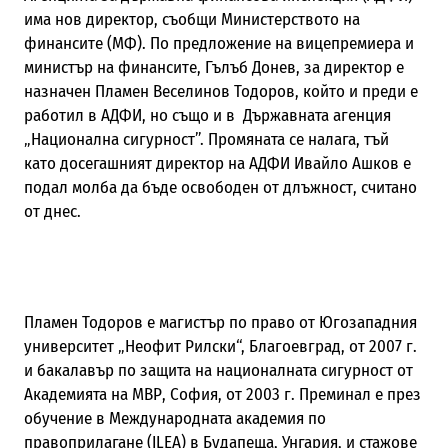
има нов директор, съобщи Министерството на
финансите (МФ). По предложение на вицепремиера и
министър на финансите, Гълъб Донев, за директор е
назначен Пламен Веселинов Тодоров, който и преди е
работил в АДФИ, но също и в Държавната агенция
„Национална сигурност”. Промяната се налага, тъй
като досегашният директор на АДФИ Ивайло Ашков е
подал молба да бъде освободен от длъжност, считано
от днес.
Пламен Тодоров е магистър по право от Югозападния
университет „Неофит Рилски“, Благоевград, от 2007 г.
и бакалавър по защита на националната сигурност от
Академията на МВР, София, от 2003 г. Преминал е през
обучение в Международната академия по
правоприлагане (ILEA) в Будапеща, Унгария, и стажове