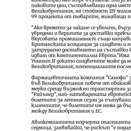
пиковите дни, съставляващи една шес
Великобритания, на стойност 119 милиар
99 процента от товарите, минаващи пр
"Ако времето за чакане се увеличи, бъ
увредени и веригите за доставки прек
вкусовата промишленост също направи
Британската асоциация за сандвичи и го
затруднено доставянето на съставки 
идват от континентална Европа."Има ри
Уиншип.И докато сандвичите може да н
Великобритания, потенциалните послед
Фармацевтичната компания "Санофи" за
във Великобритания повече от обикнове
мерки срещу възможни транспортни за
"Райънер", най-натоварената европейс
билетите за летния сезон за пътувания
клиентите, че билетите им няма да бъ
между Великобритания и ЕС.
Авиокомпанията подчерта опасенията 
седмица, заявявайки, че рискът "е подц