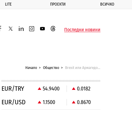
LITE
ПРОЕКТИ
ВСИЧКО
ик
Последни новини
acebook
twitter
linkedin
instagram
youtube
threads
Начало
Общество
Brexit или Армагедон? Зависи кого попиташ
EUR/TRY
54.9400
0.0182
EUR/USD
1.1500
0.8670