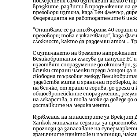
последствия само изтъкват колко е тру
връзките, развити в продължение на д
преговори изтича, каза Бен Флечър, д
Федерацията на работодателите в инж
"Опитваме се да отхвърлим 40 години 
преговори; това е ужасяващо", каза Флеч
сложност, както да разделиш атом ... Тр
С изтичането на времето напрежението 
Великобритания гласува да напусне ЕС и
изготвят споразумение до октомври, за 
всички страни членки преди Лондон да на
свободна търговия между Великобрита
задейства мита и гранични проверки,
на всичко, от храни и горива, до дрехи 
общоевропейските споразумения, регул
на лекарства, а това може да доведе до
доставките на медикаменти.
Изявления на министрите за Брекзит Д
Ханкок миналата седмица за приготов
прогнози за запасяване на супермарке
граничните пунктове и пътници, чакащ