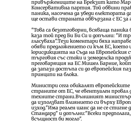
привържениците на Брекзит като Мар
Консервативна партия. Той обвини пра
паника, насочена да убеди електората д
ще остави страната обвързана с ЕС за 
"Това са безотговорни, всяваща паника 
каза той пред Би Би Си и допълни: "И т
гласуваха".Тези коментари бяха напра
обяви предложението си към ЕС, което 
юрисдикцията на Съда на Европейския с
търговия със стоки и земеделска проду
преговарящия на ЕС Мишел Барние, кой
да запази достъпа си до европейския па
принципи на блока.
Министри сега обикалят европейските 
страните от ЕС, че евентуален провал д
техните страни.Външният министър Д
да използват влиянието си върху Евро
изход."Има реален шанс да не се стигне 
Стандард" и допълни:"Всеки предполага, н
всъщност би могло".