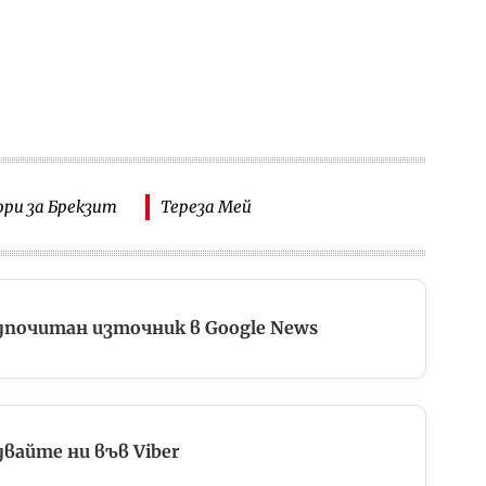
ори за Брекзит
Тереза Мей
дпочитан източник в Google News
вайте ни във Viber