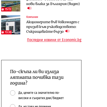
нови влака за България (видео)
откажат напълно от Google
център в Доброславци
15:13
Енергетика
Компании
Компании
Държавният ТЕЦ „Марица
Акционерите във Volkswagen с
„Ендуросат“ ще строи огромен
изток 2“ работи с 5 блока
призив към ръководството:
космически и отбранителен
10:12
Съкращавайте бързо
център в Доброславци
13:30
Последни новини от Economic.bg
По-скъпа ли ви излиза
лятната почивка тази
година?
Да, цените са значително по-
високи и съкратих дни/бюджет
Да, но това не промени