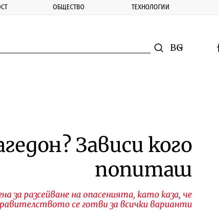
СТ
ОБЩЕСТВО
ТЕХНОЛОГИИ
nomic.bg
Търсене
Смяна на ез
f
Търси
агедон? Зависи кого
попиташ
а за разсейване на опасенията, като каза, че
равителството се готви за всички варианти