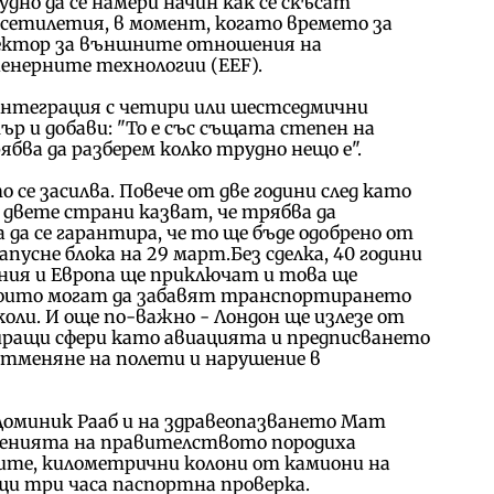
дно да се намери начин как се скъсат
есетилетия, в момент, когато времето за
иректор за външните отношения на
енерните технологии (EEF).
интеграция с четири или шестседмични
ър и добави: "То е със същата степен на
ябва да разберем колко трудно нещо е".
се засилва. Повече от две години след като
 двете страни казват, че трябва да
да се гарантира, че то ще бъде одобрено от
пусне блока на 29 март.Без сделка, 40 години
ния и Европа ще приключат и това ще
 които могат да забавят транспортирането
и коли. И още по-важно - Лондон ще излезе от
иращи сфери като авиацията и предписването
 отменяне на полети и нарушение в
оминик Рааб и на здравеопазването Мат
ленията на правителството породиха
тите, километрични колони от камиони на
и три часа паспортна проверка.