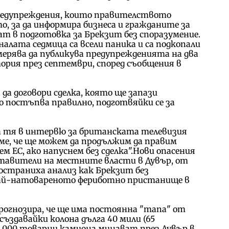
предупреждения, които правителството
, за да информира бизнеса и гражданите за
т в подготовка за Брекзит без споразумение.
алата седмица са всели паника и са подкопали
ерява да публикува предупрежденията на два
тория през септември, според съобщения в
 да договори сделка, която ще запази
 постъпва правилно, подготвяйки се за
аза тя в интервю за британската телевизия
аме, че ще можем да продължим да правим
м ЕС, ако напуснем без сделка".Нови опасения
тавители на местните власти в Дувър, от
остраниха анализ как Брекзит без
 най-натовареното фериботно пристанище в
прогнозира, че ще има постоянна "тапа" от
ъздавайки колона дълга 40 мили (65
0 000 товарни камиона минават през Дувър в