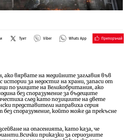
Препоръчай
ли
Туит
Viber
Whats App
н, ако вярвате на медийните заглавия във
 истории за недостиг на храни, запаси от
ци по улиците на Великобритания, ако
одина без споразумение за бъдещите
ачестиха след като позициите на двете
нски представители направиха серия
 без споразумение, който може да прекъсне
сейване на опасенията, като каза, че
рианти.Всички приказки за сериозните