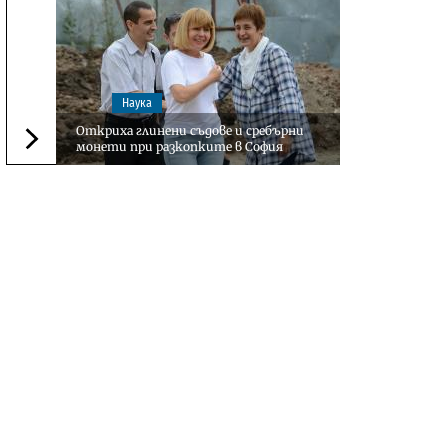
Наука
Откриха глинени съдове и сребърни
монети при разкопките в София
Следваща новина