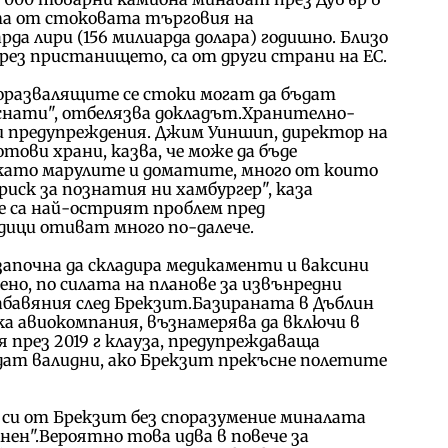
та от стоковата търговия на
да лири (156 милиарда долара) годишно. Близо
ез пристанището, са от други страни на ЕС.
рзоразвалящите се стоки могат да бъдат
ъснати", отбелязва докладът.Хранително-
 предупреждения. Джим Уиншип, директор на
тови храни, казва, че може да бъде
като марулите и доматите, много от които
ск за познатия ни хамбургер", каза
е са най-острият проблем пред
ици отиват много по-далече.
почна да складира медикаменти и ваксини
но, по силата на планове за извънредни
бавяния след Брекзит.Базираната в Дъблин
ка авиокомпания, възнамерява да включи в
 през 2019 г клауза, предупреждаваща
дат валидни, ако Брекзит прекъсне полетите
си от Брекзит без споразумение миналата
енен".Вероятно това идва в повече за