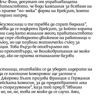
къс Фиш, депутат от управляващата
вителството, че води кампания за всяване на
а приеме "по-мека" форма на Брекзит, която
години напред.
безсмислици и те трябва да спрат веднага",
рябва да се подкрепи Брекзит, за който хората
вени след като миналия месец правителството
ще спре свободното движение на работници и
ъюз, но ще позволи митнически съюз за
кция. Това бързо бе отхвърлено от
то препотвърди, че Великобритания не може
зар, ако не приема останалите базови
столици, опитвайки се да убедят лидерите на
а се постигне компромис ще засегне и
жереми Хънт призова Франция и Германия
пейската комисия, за да предотвратят лош
до споразумение", каза той пред в."Ивнинг
е, не, не, това не може да се случи. Ами,