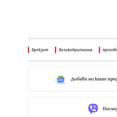
Брекзит
Великобритания
прегов
Добави ни като пре
Послед