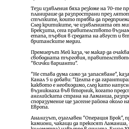
Тези изявления бяха резюме на 70-те 
планираше да разпространи през лятото
стъпките, които трябва да предприема
След критиките, че изявленията от мин
Брекзита, сега правителството възнам
етапа, първия в средата на август и в
британските медии.
Премиерът Мей каза, че макар да очаква
свободната търговия, правителството
"всички варианти".
"Не става дума само за запасяване", к
Канал 5 и добави: "Целта е да гарантир
каквото е необходимо, след като напусне
възникнаха във вторник, когато предс
английската страна на Ламанша, разпр
споразумение ще засегне района около
Европа.
Анализът, озаглавен "Операция Брок", 
камиони, чакащи да прекосят Ламанша, с
километра) навътре в сушата. Близо 1