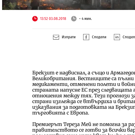
13:52 03.08.2018
~ 4 мин.
Изпрати
Сподели
Споде
Брекзит е надвиснал, а също и Армагедо
Великобритания. Вестниците са пълни с
медикаменти, отменени полети и войни
страната напусне ЕС през следващата г
отношения между тях. Тези прогнози з
страни изглежда се втвърдиха и брита
изказвания за подготовката на Брекзит
търговията с Европа.
Премиерът Тереза Мей не помогна за раз
правителството се готви за всички ва