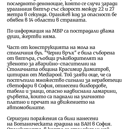
последното денонощие, която се случи заради
ураганния вятър
със скорост между 22 и 27
метра в секунда. Оранжев код за опасност бе
обявен в 14 области в страната.
По информация на МВР са пострадали двама
души, жертви няма.
Част от конструкцията на мола на
столичния бул. "Черни връх" е била съборена
от вятъра, съобщи ръководителят на
звеното за аварийно-спасителни на
Столичната община Красимир Димитров,
цитиран от Mediapool. Той заяви още, че
са
постъпили множество сигнали за неработещи
светофари в София, отнесени билбордове,
табели и знаци, опасно надвиснали ламарини,
дървета, които са паднали на уличното
платно и пречат на движението на
автомобилите.
Сериозни поражения са били нанесени
на
Ботаническата градина на БАН в София.