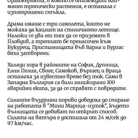
Оранжерията, в която се отглеждали най-
много тропически растения, е останала с
изпотрошени стъкла.
Драма имаше с три самолета, които не
можаха да кацнат на столичното летище.
Наложи се два от тях да се приземят в
Пловдив, а третият бе пренасочен към
Букурещ. Пристанищата във Варна и Бургас
бяха затворени.
Хиляди хора в районите на
София, Дупница,
Елин Пелин, Своге, Самоков, Вършец и Враца
останаха за известно време без ток. Само в
Западна България са били ангажирани 100
аварийни екипа, за да се справят с повредите.
Силните въздушни пориви доведоха до спиране
на работата в "Мини Марица-изток", където
въглищата се добиват по открит способ.
Силата на вятъра е достигала от 24 м/сек до
97 км/час.