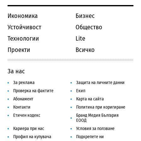
Икономика
Бизнес
Устойчивост
Общество
Технологии
Lite
Проекти
Всичко
За нас
За реклама
Защита на личните данни
Проверка на фактите
Екип
Абонамент
Карта на сайта
Контакти
Политика при коригиране
Етичен кодекс
Бранд Медия България
ЕООД
Кариера при нас
Условия за ползване
Профил на купувача
Подкрепете ни