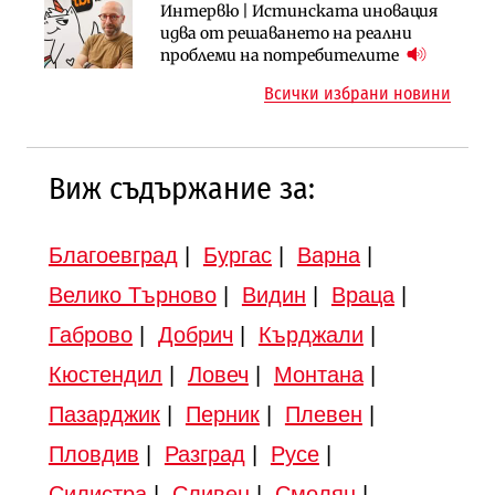
Инфраструктура
Инфраструктура
Интервю | Истинската иновация
АПИ възложи промяната на
Вторият мост над Варненското
идва от решаването на реални
парцеларния план за
езеро става част от бъдещата
проблеми на потребителите
магистралата Русе – Велико
магистрала „Черно море“
Всички избрани новини
Търново
Виж съдържание за:
Благоевград
|
Бургас
|
Варна
|
Велико Търново
|
Видин
|
Враца
|
Габрово
|
Добрич
|
Кърджали
|
Кюстендил
|
Ловеч
|
Монтана
|
Пазарджик
|
Перник
|
Плевен
|
Пловдив
|
Разград
|
Русе
|
Силистра
|
Сливен
|
Смолян
|