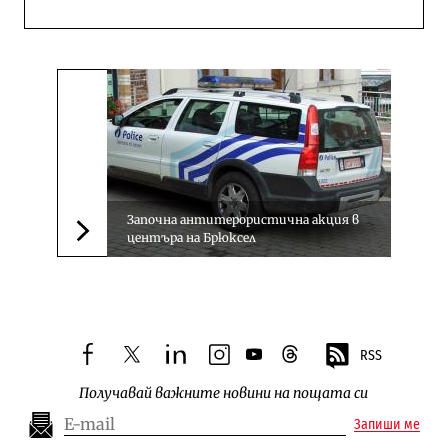
Започна антитерористична акция в
центъра на Брюксел
Следваща новина
RSS
facebook
twitter
linkedin
instagram
youtube
threads
Получавай важните новини на пощата си
Запиши ме