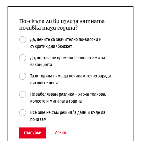
По-скъпа ли ви излиза лятната
почивка тази година?
Да, цените са значително по-високи и
съкратих дни/бюджет
Да, но това не промени плановете ми за
ваканцията
Тази година няма да почивам точно заради
високите цени
Не забелязвам разлика – харча толкова,
колкото и миналата година
Все още не съм решил/а дали и къде да
почивам
Архив
ГЛАСУВАЙ