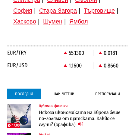
София
|
Стара Загора
|
Търговище
|
Хасково
|
Шумен
|
Ямбол
EUR/TRY
55.1300
0.0181
EUR/USD
1.1600
0.8660
ПОСЛЕДНИ
НАЙ-ЧЕТЕНИ
ПРЕПОРЪЧАНИ
Публични финанси
Градоустройство
Компании
Някога икономиката на Европа беше
Столична община избра изпълнител за
Vivacom предлага над 150 устройства с
по-голяма от щатската. Какво се
преместването на трамвайното
90% отстъпка през август
случи? (графика)
трасе по бул. „Скобелев“
17:00
Digi&AI
Компании
Градоустройство