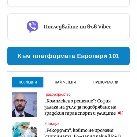
Последвайте ни във Viber
Към платформата Европари 101
ПОСЛЕДНИ
НАЙ-ЧЕТЕНИ
ПРЕПОРЪЧАНИ
Градоустройство
Градоустройство
Инфраструктура
„Комплексно решение“: София
Столична община избра
Проектирането на тунела под
залага на дълг за подобряване на
изпълнител за преместването на
Петрохан ще върви паралелно с
градския транспорт и улиците
трамвайното трасе по бул.
екологичните оценки
„Скобелев“
Иновации
Компании
Инфраструктура
„Рекордът“, който не променя
„Хювефарма“ подписа договор за
Проектирането на тунела под
картината: България пак е в R&D
придобиване на Euroapi Italy