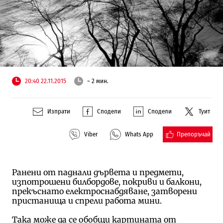
20:40 22.11.2015
~ 2 мин.
Изпрати
Сподели
Сподели
Туит
Препоръчай
Viber
Whats App
Ранени от паднали дървета и предмети,
изпотрошени билбордове, покриви и балкони,
прекъснато електроснабдяване, затворени
пристанища и спрели работа мини.
Така може да се обобщи картината от