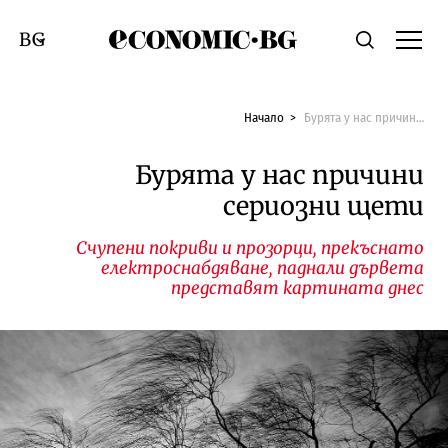
Economic.bg
Търсене
Смяна на език
Начало
Бурята у нас причини сериозни щети
Бурята у нас причини
сериозни щети
Счупени покриви и прозорци, прекъснато
електроснабдяване, паднали дървета
представят картината днес