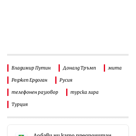
Владимир Путин
Доналд Тръмп
мита
Реджеп Ердоган
Русия
телефонен разговор
турска лира
Турция
Добави ни като предпочитан