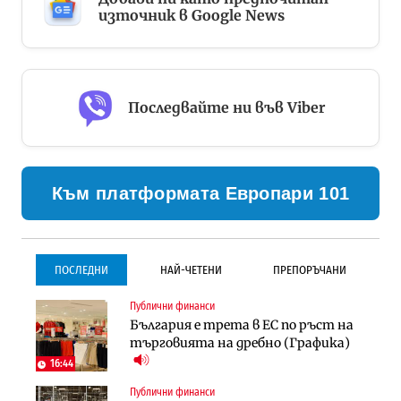
източник в Google News
Последвайте ни във Viber
Към платформата Европари 101
ПОСЛЕДНИ
НАЙ-ЧЕТЕНИ
ПРЕПОРЪЧАНИ
Публични финанси
Градоустройство
Инфраструктура
България е трета в ЕС по ръст на
Столична община избра
Проектирането на тунела под
търговията на дребно (Графика)
изпълнител за преместването на
Петрохан ще върви паралелно с
трамвайното трасе по бул.
екологичните оценки
16:44
„Скобелев“
Публични финанси
Компании