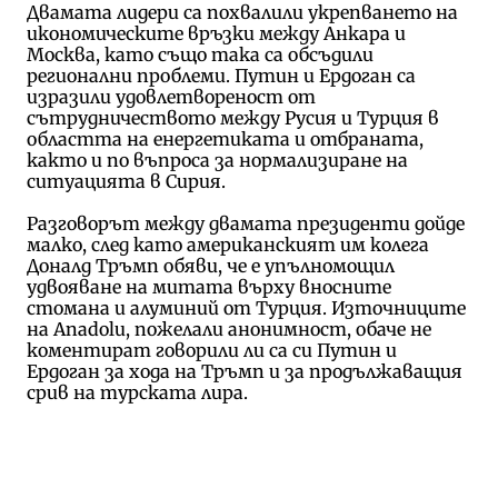
Двамата лидери са похвалили укрепването на
икономическите връзки между Анкара и
Москва, като също така са обсъдили
регионални проблеми. Путин и Ердоган са
изразили удовлетвореност от
сътрудничеството между Русия и Турция в
областта на енергетиката и отбраната,
както и по въпроса за нормализиране на
ситуацията в Сирия.
Разговорът между двамата президенти дойде
малко, след като американският им колега
Доналд Тръмп обяви, че е упълномощил
удвояване на митата върху вносните
стомана и алуминий от Турция. Източниците
на Anadolu, пожелали анонимност, обаче не
коментират говорили ли са си Путин и
Ердоган за хода на Тръмп и за продължаващия
срив на турската лира.