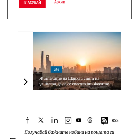
Архив
ГЛАСУВАЙ
Lite
Жителите на Шанхай спят на
улицата, за да се спасят от жегите
Следваща новина
RSS
facebook
twitter
linkedin
instagram
youtube
threads
Получавай важните новини на пощата си