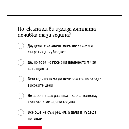
По-скъпа ли ви излиза лятната
почивка тази година?
Да, цените са значително по-високи и
съкратих дни/бюджет
Да, но това не промени плановете ми за
ваканцията
Тази година няма да почивам точно заради
високите цени
Не забелязвам разлика – харча толкова,
колкото и миналата година
Все още не съм решил/а дали и къде да
почивам