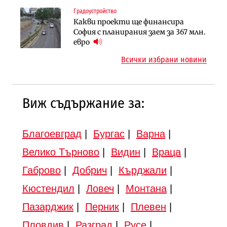
магистралата Русе – Велико
Градоустройство
Публични финанси
Търново
Какви проекти ще финансира
Регионалният министър поема „на
Градоустройство
София с планирания заем за 367 млн.
ръчно управление“ общинската
Шест кандидата с интерес към
евро
инвестиционна програма
надзора на двете метростанции в
Всички избрани новини
„Люлин“
Виж съдържание за:
Благоевград
|
Бургас
|
Варна
|
Велико Търново
|
Видин
|
Враца
|
Габрово
|
Добрич
|
Кърджали
|
Кюстендил
|
Ловеч
|
Монтана
|
Пазарджик
|
Перник
|
Плевен
|
Пловдив
|
Разград
|
Русе
|