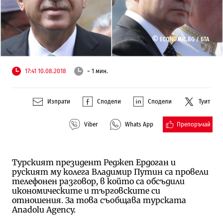
©
ECONOMIC.BG /
БТА
17:41 10.08.2018
~ 1 мин.
Изпрати
Сподели
Сподели
Туит
Препоръчай
Viber
Whats App
Турският президент Реджеп Ердоган и
руският му колега Владимир Путин са провели
телефонен разговор, в който са обсъдили
икономическите и търговските си
отношения. За това съобщава турската
Anadolu Agency.