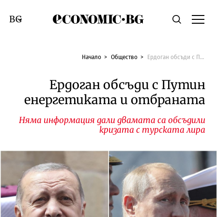
Economic.bg
Търсене
Смяна на език
Начало
Общество
Ердоган обсъди с Путин енергетиката и отбраната
Ердоган обсъди с Путин
енергетиката и отбраната
Няма информация дали двамата са обсъдили
кризата с турската лира