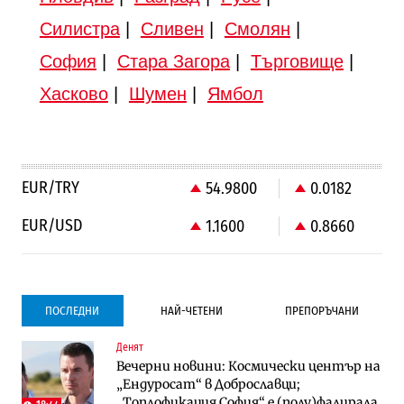
Силистра
|
Сливен
|
Смолян
|
София
|
Стара Загора
|
Търговище
|
Хасково
|
Шумен
|
Ямбол
EUR/TRY
54.9800
0.0182
EUR/USD
1.1600
0.8660
ПОСЛЕДНИ
НАЙ-ЧЕТЕНИ
ПРЕПОРЪЧАНИ
Денят
Градоустройство
Компании
Вечерни новини: Космически център на
Столична община избра изпълнител за
Vivacom предлага над 150 устройства с
„Ендуросат“ в Доброславци;
преместването на трамвайното
90% отстъпка през август
„Топлофикация София“ e (полу)фалирала
трасе по бул. „Скобелев“