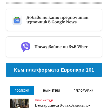
Добави ни като предпочитан
източник в Google News
Последвайте ни във Viber
Към платформата Европари 101
ПОСЛЕДНИ
НАЙ-ЧЕТЕНИ
ПРЕПОРЪЧАНИ
Пазар на труда
Градоустройство
Инфраструктура
Българите са в очакване на по-
Столична община избра
Проектирането на тунела под