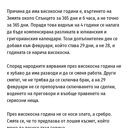
Причина да има високосни години е, въртенето на
Земята около Слънцето за 365 дни и 6 часа, а не точно
за 365 дни. Поради това веднъж на 4 години се налага
да бъде компенсирана разликата в юлианския и
григорианския календари.
Този допълнителен ден се
добавя към февруари, който става 29 дни, а не 28, и
годината се нарича високосна.
Според народните вярвания през високосна година не
е хубаво да има разводи и да се сменя работа. Други
смятат, че не трябва да се сключва брак, а на 29
февруари не се препоръчва сключването на сделки,
воденето на преговори и въобще правенето на
сериозни неща.
През високосна година не се носи злато, а сребро.
Смята се, че то предпазва от лошия късмет, който
може да донесе тази година.