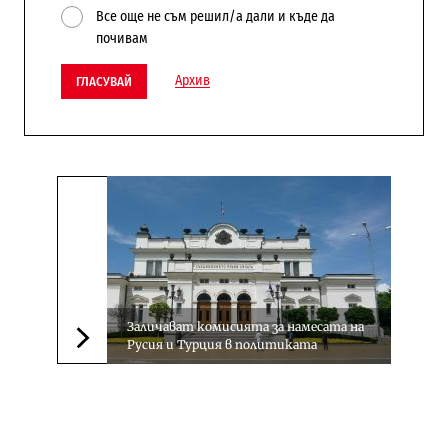
Все още не съм решил/а дали и къде да
почивам
Архив
ГЛАСУВАЙ
Заличават комисията за намесата на
Русия и Турция в политиката
Следваща новина