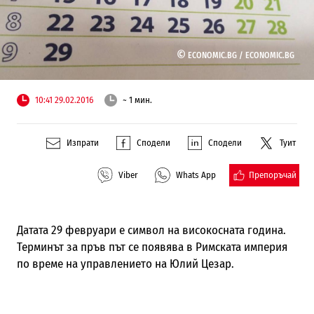
©
ECONOMIC.BG /
ECONOMIC.BG
10:41 29.02.2016
~ 1 мин.
Изпрати
Сподели
Сподели
Туит
Препоръчай
Viber
Whats App
Датата 29 февруари е символ на високосната година.
Терминът за пръв път се появява в Римската империя
по време на управлението на Юлий Цезар.