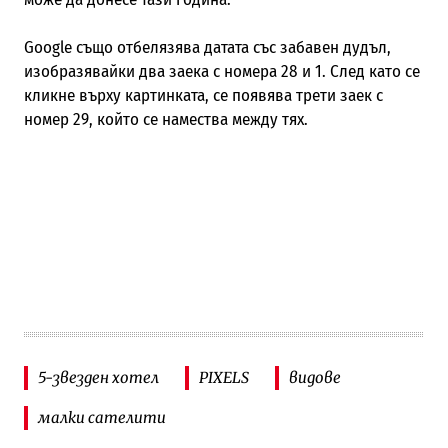
Google също отбелязява датата със забавен дудъл,
изобразявайки два заека с номера 28 и 1. След като се
кликне върху картинката, се появява трети заек с
номер 29, който се намества между тях.
5-звезден хотел
PIXELS
видове
малки сателити