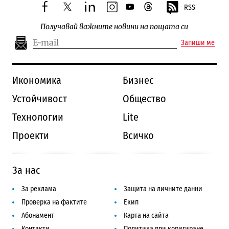
RSS
facebook
twitter
linkedin
instagram
youtube
threads
Получавай важните новини на пощата си
Запиши ме
Икономика
Бизнес
Устойчивост
Общество
Технологии
Lite
Проекти
Всичко
За нас
За реклама
Защита на личните данни
Проверка на фактите
Екип
Абонамент
Карта на сайта
Контакти
Политика при коригиране