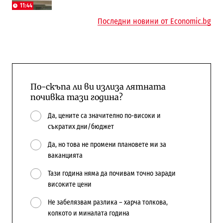
Доброславци
11:44
10:12
Последни новини от Economic.bg
По-скъпа ли ви излиза лятната
почивка тази година?
Да, цените са значително по-високи и
съкратих дни/бюджет
Да, но това не промени плановете ми за
ваканцията
Тази година няма да почивам точно заради
високите цени
Не забелязвам разлика – харча толкова,
колкото и миналата година