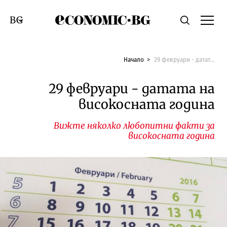
Economic.bg
Търсене
Смяна на език
Начало
29 февруари - датата на високосната година
29 февруари - датата на
високосната година
Вижте няколко любопитни факти за
високосната година