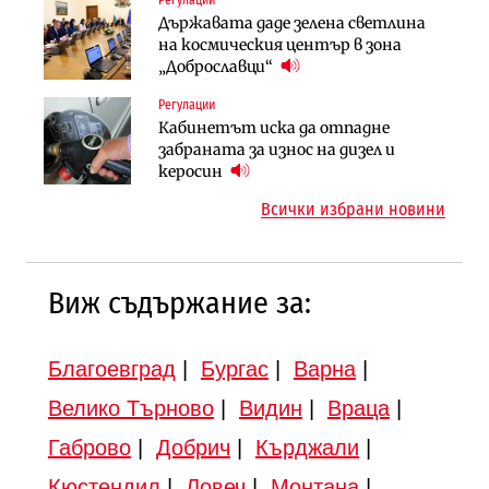
Регулации
Инфраструктура
Компании
Държавата даде зелена светлина
Вторият мост над Варненското
„Ендуросат“ ще строи огромен
на космическия център в зона
езеро става част от бъдещата
космически и отбранителен
„Доброславци“
магистрала „Черно море“
център в Доброславци
Регулации
Публични финанси
Инфраструктура
Кабинетът иска да отпадне
Регионалният министър поема „на
АПИ възложи промяната на
забраната за износ на дизел и
ръчно управление“ общинската
парцеларния план за
керосин
инвестиционна програма
магистралата Русе – Велико
Всички избрани новини
Търново
Виж съдържание за:
Благоевград
|
Бургас
|
Варна
|
Велико Търново
|
Видин
|
Враца
|
Габрово
|
Добрич
|
Кърджали
|
Кюстендил
|
Ловеч
|
Монтана
|