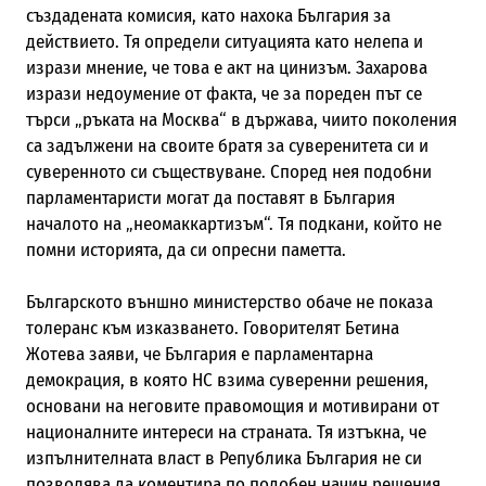
създадената комисия, като нахока България за
действието. Тя определи ситуацията като нелепа и
изрази мнение, че това е акт на цинизъм.
Захарова
изрази недоумение от факта, че за пореден път се
търси „ръката на Москва“ в държава, чиито поколения
са задължени на своите братя за суверенитета си и
суверенното си съществуване. Според нея подобни
парламентаристи могат да поставят в България
началото на „неомаккартизъм“.
Тя подкани, който не
помни историята, да си опресни паметта.
Българското външно министерство обаче не показа
толеранс към изказването. Говорителят Бетина
Жотева заяви, че България е парламентарна
демокрация, в която НС взима суверенни решения,
основани на неговите правомощия и мотивирани от
националните интереси на страната
.
Тя изтъкна, че
и
зпълнителната власт в Република България не си
позволява да коментира по подобен начин решения