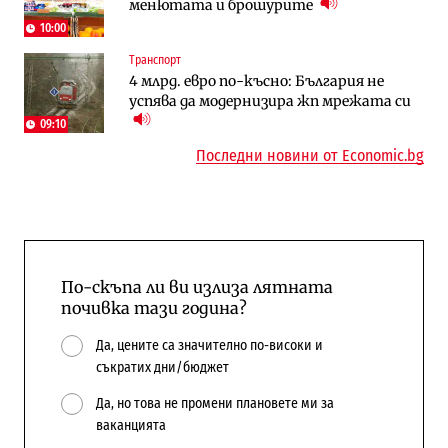
менютата и брошурите
Доброславци
10:00
Енергетика
Регулации
Транспорт
АЕЦ „Козлодуй“ ще работи само още
Лекарствата за редки болести
4 млрд. евро по-късно: България не
няколко седмици, ако сушата продължи
попадат в капан на обществените
успява да модернизира жп мрежата си
поръчки?
09:10
Последни новини от Economic.bg
По-скъпа ли ви излиза лятната
почивка тази година?
Да, цените са значително по-високи и
съкратих дни/бюджет
Да, но това не промени плановете ми за
ваканцията