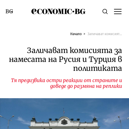
Economic.bg
Търсене
Смяна на език
Начало
Заличават комисията за намесата на Русия и Турция в политиката
Заличават комисията за
намесата на Русия и Турция в
политиката
Тя предизвика остри реакции от страните и
доведе до размяна на реплики