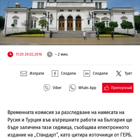
11:20 29.02.2016
~ 2 мин.
Изпрати
Сподели
Сподели
Туит
Препоръчай
Viber
Whats App
Временната комисия за разследване на намесата на
Русия и Турция във вътрешните работи на България ще
бъде заличена тази седмица, съобщава електронното
издание на „Стандарт”, като цитира източници от ГЕРБ.