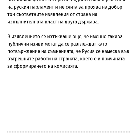
на руския парламент и не счита за проява на добър
тон съответните изявления от страна на
изпълнителната власт на друга държава
.
В изявлението се
изтъкваше
още, че именно т
акива
публични изяви
могат да
се разглеждат като
потвърждение на съмненията
, че Русия се намесва във
вътрешните работи на страната, което е и причината
за сформирането на комисията.