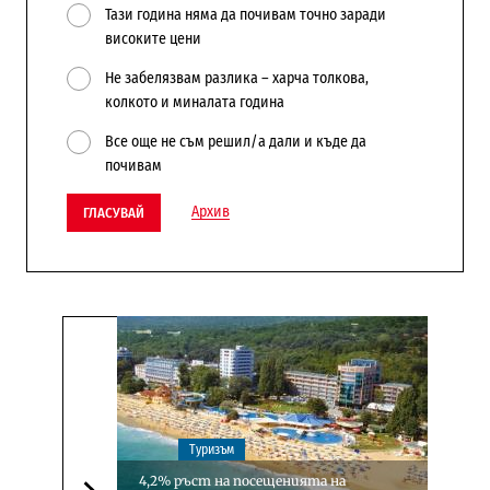
Тази година няма да почивам точно заради
високите цени
Не забелязвам разлика – харча толкова,
колкото и миналата година
Все още не съм решил/а дали и къде да
почивам
Архив
ГЛАСУВАЙ
Туризъм
4,2% ръст на посещенията на