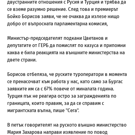
двустранните отношения с Русия и Турция и трябва да
се вземе разумно решение. След това и премиерът
Бойко Борисов заяви, че
не очаква да излезе нищо
добро от
въпросната
парламентарна комисия,
Министър-председателят подкани Цветанов и
депутатите от ГЕРБ да помислят по казуса и припомни
каква е била реакцията на външните министерства на
двете страни.
Борисов отбеляза, че р
уските туроператори
в момента
се пренасочват
към
работ
а
у нас, като само за Бургас
заявките им са с 67% повече от миналата година.
Турция пък не реагира остро за загражденията по
границата, които правим, за да се справим с
мигрантската вълна
, пише "Сега"
.
В петък говорителят на руското външно министерство
Мария Захарова направи изявление по повод