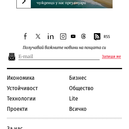
чужденци у нас през януари
Следваща новина
RSS
facebook
twitter
linkedin
instagram
youtube
threads
Получавай важните новини на пощата си
Запиши ме
Икономика
Бизнес
Устойчивост
Общество
Технологии
Lite
Проекти
Всичко
За нас