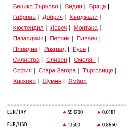
Велико Търново
|
Видин
|
Враца
|
Габрово
|
Добрич
|
Кърджали
|
Кюстендил
|
Ловеч
|
Монтана
|
Пазарджик
|
Перник
|
Плевен
|
Пловдив
|
Разград
|
Русе
|
Силистра
|
Сливен
|
Смолян
|
София
|
Стара Загора
|
Търговище
|
Хасково
|
Шумен
|
Ямбол
EUR/TRY
55.1200
0.0181
EUR/USD
1.1500
0.8660